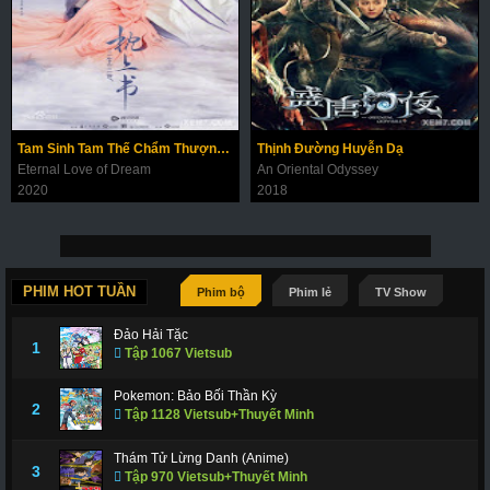
Tam Sinh Tam Thế Chẩm Thượng Thư
Thịnh Đường Huyễn Dạ
Eternal Love of Dream
An Oriental Odyssey
2020
2018
PHIM HOT TUẦN
Phim bộ
Phim lẻ
TV Show
Đảo Hải Tặc
1
Tập 1067 Vietsub
Pokemon: Bảo Bối Thần Kỳ
2
Tập 1128 Vietsub+Thuyết Minh
Thám Tử Lừng Danh (Anime)
3
Tập 970 Vietsub+Thuyết Minh