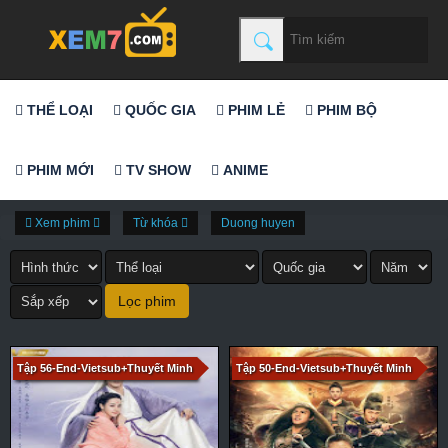
THỂ LOẠI
QUỐC GIA
PHIM LẺ
PHIM BỘ
PHIM MỚI
TV SHOW
ANIME
Xem phim
Từ khóa
Duong huyen
Tập 56-End-Vietsub+Thuyết Minh
Tập 50-End-Vietsub+Thuyết Minh