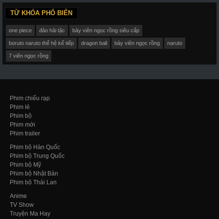
TỪ KHÓA PHỔ BIẾN
one piece
đảo hải tặc
bảy viên ngọc rồng siêu cấp
boruto naruto thế hệ kế tiếp
dragon ball
bảy viên ngọc rồng
naruto
7 viên ngọc rồng
Phim chiếu rạp
Phim lẻ
Phim bộ
Phim mới
Phim trailer
Phim bộ Hàn Quốc
Phim bộ Trung Quốc
Phim bộ Mỹ
Phim bộ Nhật Bản
Phim bộ Thái Lan
Anime
TV Show
Truyện Ma Hay