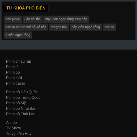
TỪ KHÓA PHỔ BIẾN
one piece
đảo hải tặc
bảy viên ngọc rồng siêu cấp
boruto naruto thế hệ kế tiếp
dragon ball
bảy viên ngọc rồng
naruto
7 viên ngọc rồng
Phim chiếu rạp
Phim lẻ
Phim bộ
Phim mới
Phim trailer
Phim bộ Hàn Quốc
Phim bộ Trung Quốc
Phim bộ Mỹ
Phim bộ Nhật Bản
Phim bộ Thái Lan
Anime
TV Show
Truyện Ma Hay