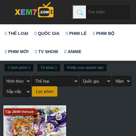
THỂ LOẠI
QUỐC GIA
PHIM LẺ
PHIM BỘ
PHIM MỚI
TV SHOW
ANIME
Xem phim
Từ khóa
Pretty cure splash star
Tập 28/49-Vietsub