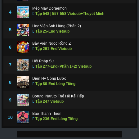
Mèo Máy Doraemon
4
Tập 548 | 557-558 Vietsub+Thuyết Minh
Học Viện Anh Hùng (Phần 2)
5
Tập 25-End Vietsub
Bảy Viên Ngọc Rồng Z
6
Tập 291-End Vietsub
Hội Pháp Sư
7
Tập 277-End (Phần 1+2) Vietsub
Diên Hy Công Lược
8
Tập 80-End Lồng Tiếng
Boruto: Naruto Thế Hệ Kế Tiếp
9
Tập 247 Vietsub
Bao Thanh Thiên
10
Tập 236-End Lồng Tiếng