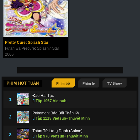
Pretty Cure: Splash Star
Futari wa Precure: Splash☆Star
2006
PHIM HOT TUẦN
Phim bộ
Phim lẻ
TV Show
Đảo Hải Tặc
1
Tập 1067 Vietsub
Pokemon: Bảo Bối Thần Kỳ
2
Tập 1128 Vietsub+Thuyết Minh
Thám Tử Lừng Danh (Anime)
3
Tập 970 Vietsub+Thuyết Minh