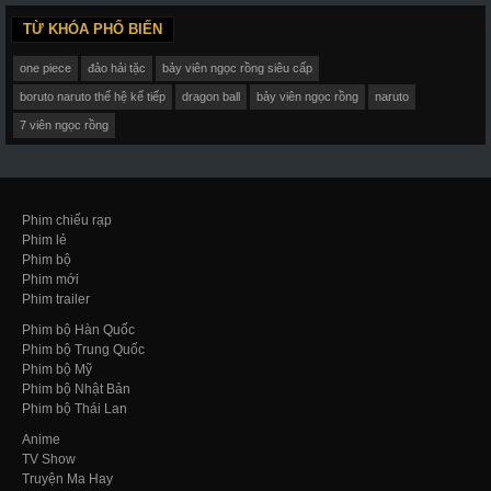
TỪ KHÓA PHỔ BIẾN
one piece
đảo hải tặc
bảy viên ngọc rồng siêu cấp
boruto naruto thế hệ kế tiếp
dragon ball
bảy viên ngọc rồng
naruto
7 viên ngọc rồng
Phim chiếu rạp
Phim lẻ
Phim bộ
Phim mới
Phim trailer
Phim bộ Hàn Quốc
Phim bộ Trung Quốc
Phim bộ Mỹ
Phim bộ Nhật Bản
Phim bộ Thái Lan
Anime
TV Show
Truyện Ma Hay