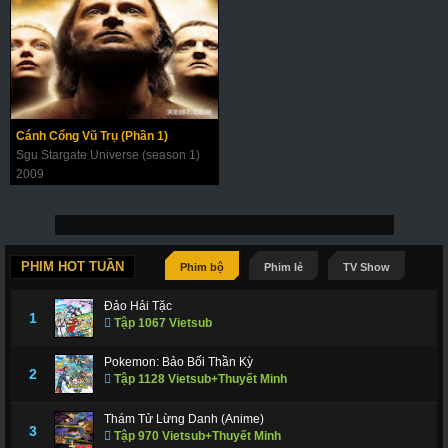
Cánh Cổng Vũ Trụ (Phần 1)
Sgu Stargate Universe (season 1)
2009
PHIM HOT TUẦN
Phim bộ
Phim lẻ
TV Show
Đảo Hải Tặc
1
Tập 1067 Vietsub
Pokemon: Bảo Bối Thần Kỳ
2
Tập 1128 Vietsub+Thuyết Minh
Thám Tử Lừng Danh (Anime)
3
Tập 970 Vietsub+Thuyết Minh