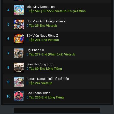
Mèo Máy Doraemon
4
Tập 548 | 557-558 Vietsub+Thuyết Minh
Học Viện Anh Hùng (Phần 2)
5
Tập 25-End Vietsub
Bảy Viên Ngọc Rồng Z
6
Tập 291-End Vietsub
Hội Pháp Sư
7
Tập 277-End (Phần 1+2) Vietsub
Diên Hy Công Lược
8
Tập 80-End Lồng Tiếng
Boruto: Naruto Thế Hệ Kế Tiếp
9
Tập 247 Vietsub
Bao Thanh Thiên
10
Tập 236-End Lồng Tiếng