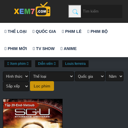
THỂ LOẠI
QUỐC GIA
PHIM LẺ
PHIM BỘ
PHIM MỚI
TV SHOW
ANIME
Xem phim
Diễn viên
Louis ferreira
Tập 20-End-Vietsub