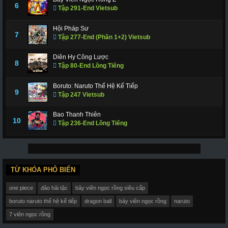
6
Tập 291-End Vietsub
Hội Pháp Sư
7
Tập 277-End (Phần 1+2) Vietsub
Diên Hy Công Lược
8
Tập 80-End Lồng Tiếng
Boruto: Naruto Thế Hệ Kế Tiếp
9
Tập 247 Vietsub
Bao Thanh Thiên
10
Tập 236-End Lồng Tiếng
TỪ KHÓA PHỔ BIẾN
one piece
đảo hải tặc
bảy viên ngọc rồng siêu cấp
boruto naruto thế hệ kế tiếp
dragon ball
bảy viên ngọc rồng
naruto
7 viên ngọc rồng