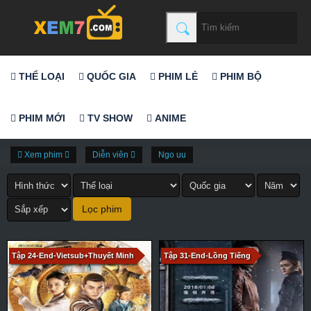
THỂ LOẠI
QUỐC GIA
PHIM LẺ
PHIM BỘ
PHIM MỚI
TV SHOW
ANIME
Xem phim
Diễn viên
Ngo uu
Tập 24-End-Vietsub+Thuyết Minh
Tập 31-End-Lồng Tiếng