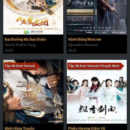
Đại Đường Ma Đạo Đoàn
Hành Động Moscow
Grand Theft in Tang
Operation Moscow
2019
2018
Tập 56-End-Vietsub
Tập 36-End-Vietsub+Thuyết Minh
Minh Hồng Truyện
Phiêu Hương Kiếm Vũ