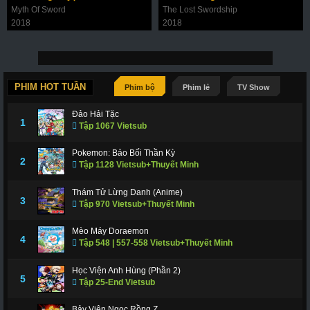
Myth Of Sword
The Lost Swordship
2018
2018
PHIM HOT TUẦN
Phim bộ
Phim lẻ
TV Show
Đảo Hải Tặc
1
Tập 1067 Vietsub
Pokemon: Bảo Bối Thần Kỳ
2
Tập 1128 Vietsub+Thuyết Minh
Thám Tử Lừng Danh (Anime)
3
Tập 970 Vietsub+Thuyết Minh
Mèo Máy Doraemon
4
Tập 548 | 557-558 Vietsub+Thuyết Minh
Học Viện Anh Hùng (Phần 2)
5
Tập 25-End Vietsub
Bảy Viên Ngọc Rồng Z