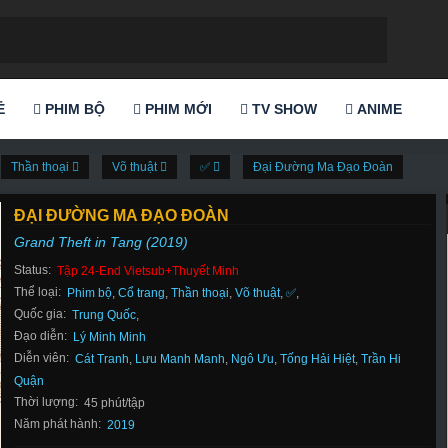
Ẻ
PHIM BỘ
PHIM MỚI
TV SHOW
ANIME
Thần thoại
Võ thuật
✅
Đại Đường Ma Đạo Đoàn
ĐẠI ĐƯỜNG MA ĐẠO ĐOÀN
Grand Theft in Tang (2019)
Status:
Tập 24-End Vietsub+Thuyết Minh
Thể loại:
Phim bộ
,
Cổ trang
,
Thần thoại
,
Võ thuật
,
✅
,
Quốc gia:
Trung Quốc
,
Đạo diễn:
Lý Minh Minh
Diễn viên:
Cát Tranh
,
Lưu Manh Manh
,
Ngô Ưu
,
Tống Hải Hiệt
,
Trần Hi
Quận
Thời lượng:
45 phút/tập
Năm phát hành:
2019