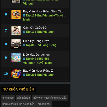
Vietsub
Bảy Viên Ngọc Rồng Siêu Cấp
Nghịch Tập Chi Tinh Đồ Thôi Xán
Đường Đua Đẫm Máu (Phần 1)
Con Đường Mùa
6
Tập 131-End Vietsub+Thuyết
tairway To Stardom
Blood Drive (season 1)
Minh
017
2017
2016
Cảm Ơn Cuộc Đời
7
Tập 133-End Vietsub
Diên Hy Công Lược
8
Tập 80-End Lồng Tiếng
Mèo Máy Doraemon
9
Tập 548 | 557-558
Vietsub+Thuyết Minh
Bảy Viên Ngọc Rồng Z
10
Tập 291-End Vietsub
TỪ KHÓA PHỔ BIẾN
one piece
đảo hải tặc
bảy viên ngọc rồng siêu cấp
boruto naruto thế hệ kế tiếp
dragon ball