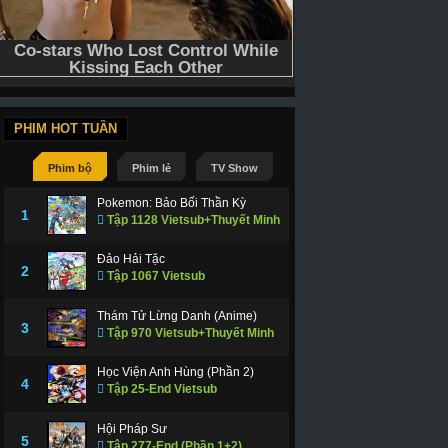
PHIM HOT TUẦN
Phim bộ
Phim lẻ
TV Show
Pokemon: Bảo Bối Thần Kỳ
1
Tập 1128 Vietsub+Thuyết Minh
Đảo Hải Tặc
2
Tập 1067 Vietsub
ập 50-End Vietsub
Tập 13-End Vietsub
Tập 12-End Viets
Thám Tử Lừng Danh (Anime)
3
Tập 970 Vietsub+Thuyết Minh
Học Viện Anh Hùng (Phần 2)
4
Tập 25-End Vietsub
Hội Pháp Sư
5
Tập 277-End (Phần 1+2)