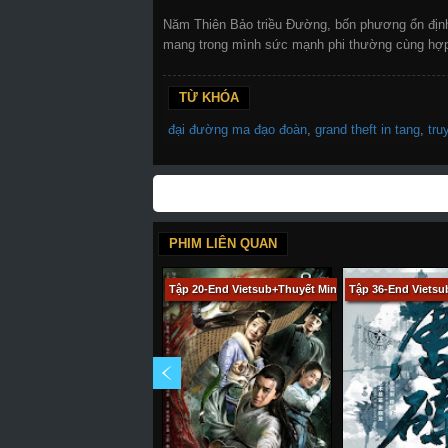
Năm Thiên Bảo triều Đường, bốn phương ổn định,
mang trong mình sức mạnh phi thường cùng hợp 
TỪ KHÓA
đại đường ma đạo đoàn
,
grand theft in tang
,
tru
PHIM LIÊN QUAN
Tập 20-End Vietsub+Thuyết Minh
Tập 36-End Viets