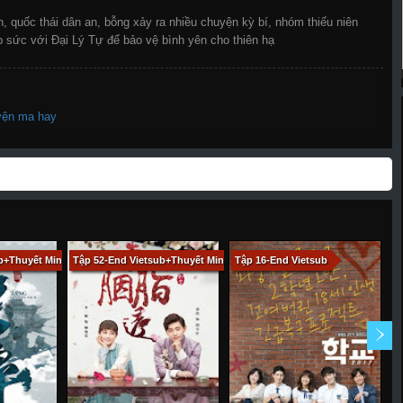
 quốc thái dân an, bỗng xảy ra nhiều chuyện kỳ bí, nhóm thiếu niên
sức với Đại Lý Tự để bảo vệ bình yên cho thiên hạ
yện ma hay
ub+Thuyết Minh
Tập 52-End Vietsub+Thuyết Minh
Tập 16-End Vietsub
T