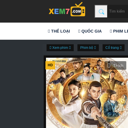
THỂ LOẠI
QUỐC GIA
PHIM L
Xem phim
Phim bộ
Cổ trang
HD