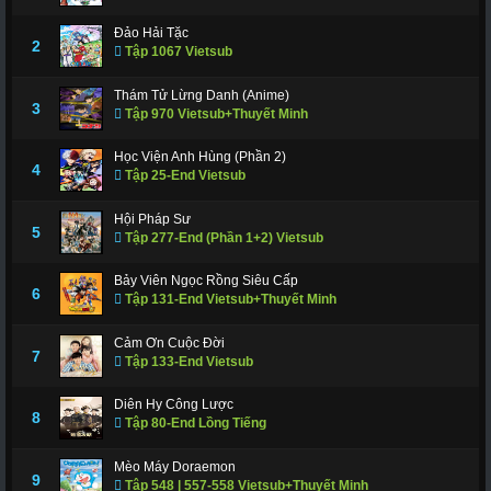
Đảo Hải Tặc
2
Tập 1067 Vietsub
Thám Tử Lừng Danh (Anime)
3
Tập 970 Vietsub+Thuyết Minh
Học Viện Anh Hùng (Phần 2)
4
Tập 25-End Vietsub
Hội Pháp Sư
5
Tập 277-End (Phần 1+2) Vietsub
Bảy Viên Ngọc Rồng Siêu Cấp
6
Tập 131-End Vietsub+Thuyết Minh
Cảm Ơn Cuộc Đời
7
Tập 133-End Vietsub
Diên Hy Công Lược
8
Tập 80-End Lồng Tiếng
Mèo Máy Doraemon
9
Tập 548 | 557-558 Vietsub+Thuyết Minh