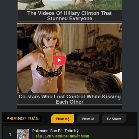
PHIM HOT TUẦN
Phim bộ
Phim lẻ
TV Show
Pokemon: Bảo Bối Thần Kỳ
1
Tập 1128 Vietsub+Thuyết Minh