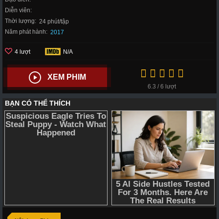
Diễn viên:
Thời lượng:
24 phút/tập
Năm phát hành:
2017
4 lượt
N/A
XEM PHIM
6.3 / 6 lượt