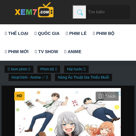
THỂ LOẠI
QUỐC GIA
PHIM LẺ
PHIM BỘ
PHIM MỚI
TV SHOW
ANIME
Xem phim
Phim bộ
Hài hước
Hoạt hình - Anime ✅
Nàng Ảo Thuật Gia Thiếu Muối
HD