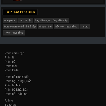
TỪ KHÓA PHỔ BIẾN
one piece
đảo hải tặc
bảy viên ngọc rồng siêu cấp
boruto naruto thế hệ kế tiếp
dragon ball
bảy viên ngọc rồng
naruto
7 viên ngọc rồng
Phim chiếu rạp
Phim lẻ
Phim bộ
Phim mới
Phim trailer
Phim bộ Hàn Quốc
Phim bộ Trung Quốc
Phim bộ Mỹ
Phim bộ Nhật Bản
Phim bộ Thái Lan
Anime
TV Show