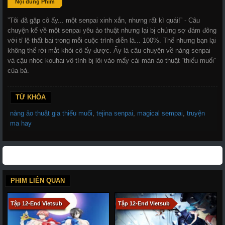
Nội dung Phim
”Tôi đã gặp cô ấy... một senpai xinh xắn, nhưng rất kì quái!” - Câu
chuyện kể về một senpai yêu ảo thuật nhưng lại bị chứng sợ đám đông
với tỉ lệ thất bại trong mỗi cuộc trình diễn là... 100%. Thế nhưng bạn lại
không thể rời mắt khỏi cô ấy được. Ấy là câu chuyện về nàng senpai
và cậu nhóc kouhai vô tình bị lôi vào mấy cái màn ảo thuật “thiếu muối”
của bả.
TỪ KHÓA
nàng ảo thuật gia thiếu muối
,
tejina senpai
,
magical sempai
,
truyện
ma hay
PHIM LIÊN QUAN
Tập 12-End Vietsub
Tập 12-End Vietsub