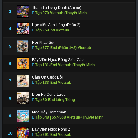
Thám Tử Lừng Danh (Anime)
3
Tập 970 Vietsub+Thuyết Minh
Học Viện Anh Hùng (Phần 2)
4
Tập 25-End Vietsub
Hội Pháp Sư
5
Tập 277-End (Phần 1+2) Vietsub
Bảy Viên Ngọc Rồng Siêu Cấp
6
Tập 131-End Vietsub+Thuyết Minh
Cảm Ơn Cuộc Đời
7
Tập 133-End Vietsub
Diên Hy Công Lược
8
Tập 80-End Lồng Tiếng
Mèo Máy Doraemon
9
Tập 548 | 557-558 Vietsub+Thuyết Minh
Bảy Viên Ngọc Rồng Z
10
Tập 291-End Vietsub