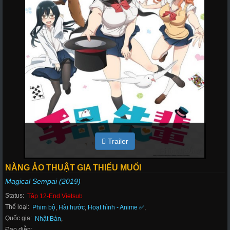
Trailer
NÀNG ẢO THUẬT GIA THIẾU MUỐI
Magical Sempai (2019)
Status:
Tập 12-End Vietsub
Thể loại:
Phim bộ
,
Hài hước
,
Hoạt hình - Anime ✅
,
Quốc gia:
Nhật Bản
,
Đạo diễn: