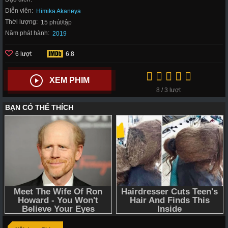
Diễn viên:
Himika Akaneya
Thời lượng:
15 phút/tập
Năm phát hành:
2019
6 lượt
6.8
XEM PHIM
8 / 3 lượt