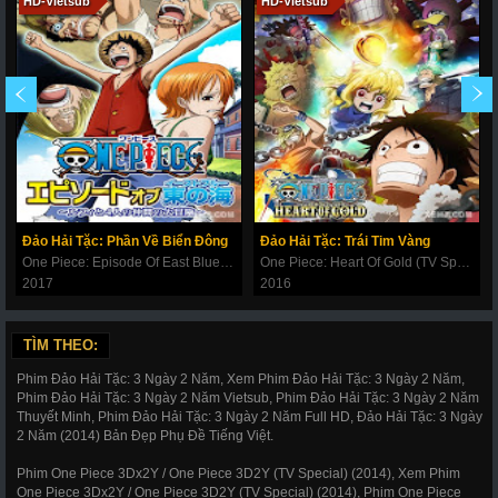
HD-Vietsub
HD-Vietsub
Đảo Hải Tặc: Phần Về Biển Đông
Đảo Hải Tặc: Trái Tim Vàng
One Piece: Episode Of East Blue (TV Special)
One Piece: Heart Of Gold (TV Special)
2017
2016
TÌM THEO:
Phim Đảo Hải Tặc: 3 Ngày 2 Năm, Xem Phim Đảo Hải Tặc: 3 Ngày 2 Năm,
Phim Đảo Hải Tặc: 3 Ngày 2 Năm Vietsub, Phim Đảo Hải Tặc: 3 Ngày 2 Năm
Thuyết Minh, Phim Đảo Hải Tặc: 3 Ngày 2 Năm Full HD, Đảo Hải Tặc: 3 Ngày
2 Năm (2014) Bản Đẹp Phụ Đề Tiếng Việt.
Phim One Piece 3Dx2Y / One Piece 3D2Y (TV Special) (2014), Xem Phim
One Piece 3Dx2Y / One Piece 3D2Y (TV Special) (2014), Phim One Piece