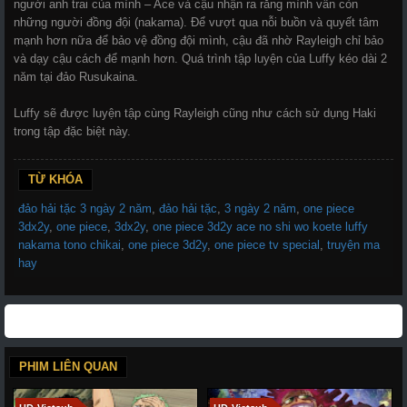
người anh trai của mình – Ace và cậu nhận ra rằng mình vẫn còn
những người đồng đội (nakama). Để vượt qua nỗi buồn và quyết tâm
mạnh hơn nữa để bảo vệ đồng đội mình, cậu đã nhờ Rayleigh chỉ bảo
và dạy cậu cách để mạnh hơn. Quá trình tập luyện của Luffy kéo dài 2
năm tại đảo Rusukaina.
Luffy sẽ được luyện tập cùng Rayleigh cũng như cách sử dụng Haki
trong tập đặc biệt này.
TỪ KHÓA
đảo hải tặc 3 ngày 2 năm
,
đảo hải tặc
,
3 ngày 2 năm
,
one piece
3dx2y
,
one piece
,
3dx2y
,
one piece 3d2y ace no shi wo koete luffy
nakama tono chikai
,
one piece 3d2y
,
one piece tv special
,
truyện ma
hay
PHIM LIÊN QUAN