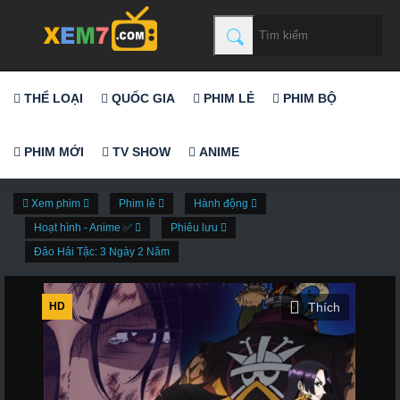
THỂ LOẠI
QUỐC GIA
PHIM LẺ
PHIM BỘ
PHIM MỚI
TV SHOW
ANIME
Xem phim
Phim lẻ
Hành động
Hoạt hình - Anime ✅
Phiêu lưu
Đảo Hải Tặc: 3 Ngày 2 Năm
HD