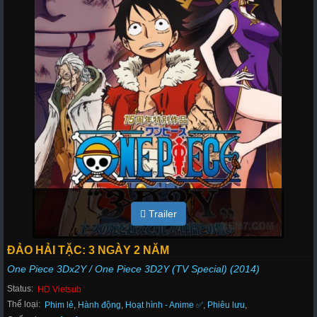
Trailer
ĐẢO HẢI TẶC: 3 NGÀY 2 NĂM
One Piece 3Dx2Y / One Piece 3D2Y (TV Special) (2014)
Status:
HD Vietsub
Thể loại:
Phim lẻ
,
Hành động
,
Hoạt hình - Anime ✅
,
Phiêu lưu
,