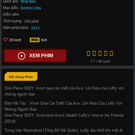
Quốc gia:
Nhật Bản
,
Đạo diễn:
Eiichiro Oda
Diễn viên:
Thời lượng:
105 phút
Năm phát hành:
2014
29 lượt
N/A
XEM PHIM
7.7 / 48 lượt
Nội dung Phim
One Piece 3D2Y: Vượt qua cái chết của Ace. Lời hứa của Luffy với
những người bạn
Đảo Hải Tặc : Vượt Qua Cái Chết Của Ace. Lời Hứa Của Luffy Với
Những Người Bạn
One Piece 3D2Y: Overcome Ace’s Death! Luffy’s Vow to his Friends
(2014)
Trong trận Marineford (Tổng Bộ Hải Quân), Luffy đau khổ khi mất đi