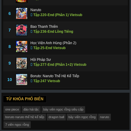
Naruto
6
Tập 220-End (Phần 1) Vietsub
Bao Thanh Thiên
7
Tập 236-End Lồng Tiếng
Học Viện Anh Hùng (Phần 2)
8
Tập 25-End Vietsub
Hội Pháp Sư
9
Tập 277-End (Phần 1+2) Vietsub
Boruto: Naruto Thế Hệ Kế Tiếp
10
Tập 247 Vietsub
TỪ KHÓA PHỔ BIẾN
one piece
đảo hải tặc
bảy viên ngọc rồng siêu cấp
boruto naruto thế hệ kế tiếp
dragon ball
bảy viên ngọc rồng
naruto
7 viên ngọc rồng