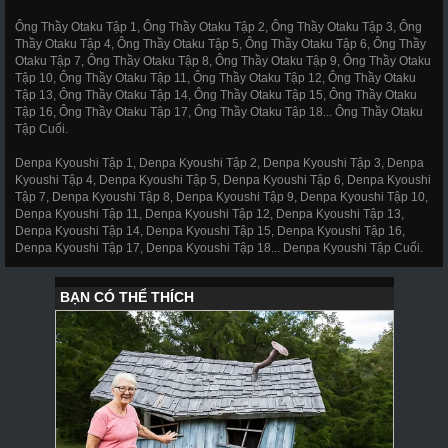
Ông Thầy Otaku Tập 1, Ông Thầy Otaku Tập 2, Ông Thầy Otaku Tập 3, Ông
Thầy Otaku Tập 4, Ông Thầy Otaku Tập 5, Ông Thầy Otaku Tập 6, Ông Thầy
Otaku Tập 7, Ông Thầy Otaku Tập 8, Ông Thầy Otaku Tập 9, Ông Thầy Otaku
Tập 10, Ông Thầy Otaku Tập 11, Ông Thầy Otaku Tập 12, Ông Thầy Otaku
Tập 13, Ông Thầy Otaku Tập 14, Ông Thầy Otaku Tập 15, Ông Thầy Otaku
Tập 16, Ông Thầy Otaku Tập 17, Ông Thầy Otaku Tập 18... Ông Thầy Otaku
Tập Cuối.
Denpa Kyoushi Tập 1, Denpa Kyoushi Tập 2, Denpa Kyoushi Tập 3, Denpa
Kyoushi Tập 4, Denpa Kyoushi Tập 5, Denpa Kyoushi Tập 6, Denpa Kyoushi
Tập 7, Denpa Kyoushi Tập 8, Denpa Kyoushi Tập 9, Denpa Kyoushi Tập 10,
Denpa Kyoushi Tập 11, Denpa Kyoushi Tập 12, Denpa Kyoushi Tập 13,
Denpa Kyoushi Tập 14, Denpa Kyoushi Tập 15, Denpa Kyoushi Tập 16,
Denpa Kyoushi Tập 17, Denpa Kyoushi Tập 18... Denpa Kyoushi Tập Cuối.