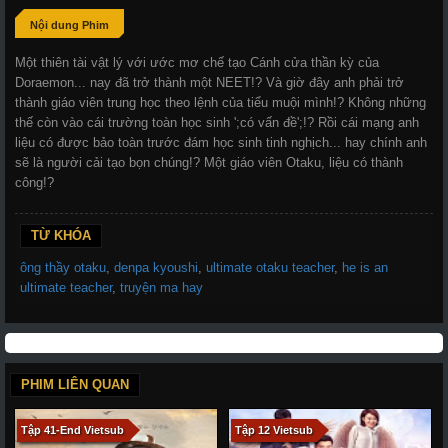
Nội dung Phim
Một thiên tài vật lý với ước mơ chế tạo Cánh cửa thần kỳ của
Doraemon... nay đã trở thành một NEET!? Và giờ đây anh phải trở
thành giáo viên trung học theo lệnh của tiểu muội mình!? Không những
thế còn vào cái trường toàn học sinh ';có vấn đề';!? Rồi cái mạng anh
liệu có được bảo toàn trước đám học sinh tinh nghịch... hay chính anh
sẽ là người cải tạo bọn chúng!? Một giáo viên Otaku, liệu có thành
công!?
TỪ KHÓA
ông thầy otaku
,
denpa kyoushi
,
ultimate otaku teacher
,
he is an
ultimate teacher
,
truyện ma hay
PHIM LIÊN QUAN
Tập 41-End Vietsub
Tập 12 Vietsub