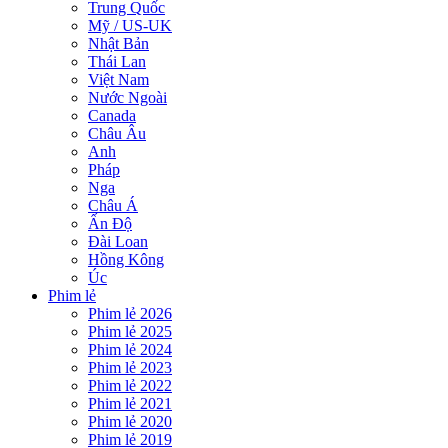
Trung Quốc
Mỹ / US-UK
Nhật Bản
Thái Lan
Việt Nam
Nước Ngoài
Canada
Châu Âu
Anh
Pháp
Nga
Châu Á
Ấn Độ
Đài Loan
Hồng Kông
Úc
Phim lẻ
Phim lẻ 2026
Phim lẻ 2025
Phim lẻ 2024
Phim lẻ 2023
Phim lẻ 2022
Phim lẻ 2021
Phim lẻ 2020
Phim lẻ 2019