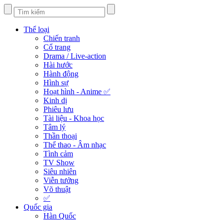
Thể loại
Chiến tranh
Cổ trang
Drama / Live-action
Hài hước
Hành động
Hình sự
Hoạt hình - Anime ✅
Kinh dị
Phiêu lưu
Tài liệu - Khoa học
Tâm lý
Thần thoại
Thể thao - Âm nhạc
Tình cảm
TV Show
Siêu nhiên
Viễn tưởng
Võ thuật
✅
Quốc gia
Hàn Quốc