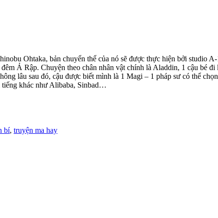
inobu Ohtaka, bản chuyển thể của nó sẽ được thực hiện bởi studio A-1
m Ả Rập. Chuyện theo chân nhân vật chính là Aladdin, 1 cậu bé đi kh
hông lâu sau đó, cậu được biết mình là 1 Magi – 1 pháp sư có thể chọn 
ổi tiếng khác như Alibaba, Sinbad…
 bí
,
truyện ma hay