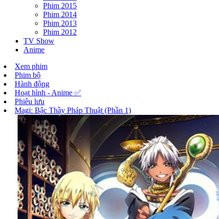
Phim 2015
Phim 2014
Phim 2013
Phim 2012
TV Show
Anime
Xem phim
Phim bộ
Hành động
Hoạt hình - Anime ✅
Phiêu lưu
Magi: Bậc Thầy Pháp Thuật (Phần 1)