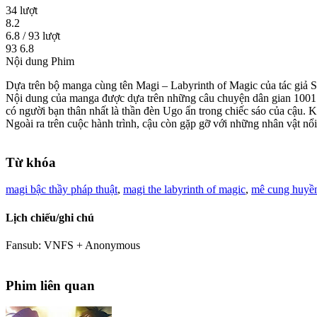
34 lượt
8.2
6.8 / 93 lượt
93
6.8
Nội dung Phim
Dựa trên bộ manga cùng tên Magi – Labyrinth of Magic của tác giả Sh
Nội dung của manga được dựa trên những câu chuyện dân gian 1001 đê
có người bạn thân nhất là thần đèn Ugo ẩn trong chiếc sáo của cậu. K
Ngoài ra trên cuộc hành trình, cậu còn gặp gỡ với những nhân vật n
Từ khóa
magi bậc thầy pháp thuật
,
magi the labyrinth of magic
,
mê cung huyền
Lịch chiếu/ghi chú
Fansub: VNFS + Anonymous
Phim liên quan