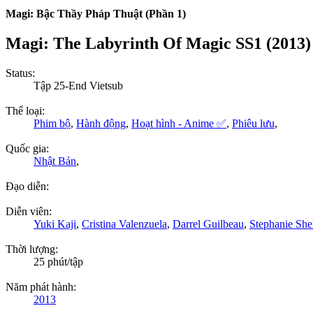
Magi: Bậc Thầy Pháp Thuật (Phần 1)
Magi: The Labyrinth Of Magic SS1 (2013)
Status:
Tập 25-End Vietsub
Thể loại:
Phim bộ
,
Hành động
,
Hoạt hình - Anime ✅
,
Phiêu lưu
,
Quốc gia:
Nhật Bản
,
Đạo diễn:
Diễn viên:
Yuki Kaji
,
Cristina Valenzuela
,
Darrel Guilbeau
,
Stephanie She
Thời lượng:
25 phút/tập
Năm phát hành:
2013