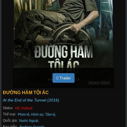
Trailer
ĐƯỜNG HẦM TỘI ÁC
At the End of the Tunnel (2016)
Status:
HD Vietsub
Thể loại:
Phim lẻ
,
Hình sự
,
Tâm lý
,
Quốc gia:
Nước Ngoài
,
Đạo diễn: