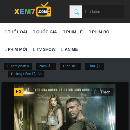
THỂ LOẠI
QUỐC GIA
PHIM LẺ
PHIM BỘ
PHIM MỚI
TV SHOW
ANIME
Xem phim
Phim lẻ
Hình sự
Tâm lý
Đường Hầm Tội Ác
HD