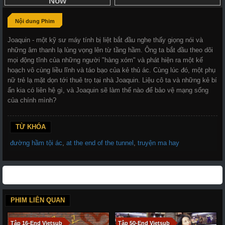
Nội dung Phim
Joaquin - một kỹ sư máy tính bị liệt bắt đầu nghe thấy giọng nói và
những âm thanh lạ lùng vọng lên từ tầng hầm. Ông ta bắt đầu theo dõi
mọi động tĩnh của những người "hàng xóm" và phát hiện ra một kế
hoạch vô cùng liều lĩnh và táo bạo của kẻ thủ ác. Cùng lúc đó, một phụ
nữ trẻ lạ mặt dọn tới thuê trọ tại nhà Joaquin. Liệu cô ta và những kẻ bí
ẩn kia có liên hệ gì, và Joaquin sẽ làm thế nào để bảo vệ mạng sống
của chính mình?
TỪ KHÓA
đường hầm tội ác
,
at the end of the tunnel
,
truyện ma hay
PHIM LIÊN QUAN
Tập 16-End Vietsub
Tập 50-End Vietsub