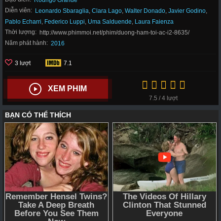
Rodrigo Grande
Diễn viên:
Leonardo Sbaraglia
,
Clara Lago
,
Walter Donado
,
Javier Godino
,
Pablo Echarri
,
Federico Luppi
,
Uma Salduende
,
Laura Faienza
Thời lượng:
http://www.phimmoi.net/phim/duong-ham-toi-ac-i2-8635/
Năm phát hành:
2016
3 lượt
7.1
XEM PHIM
7.5 / 4 lượt