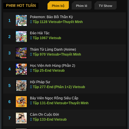
PHIM HOT TUẦN
Phim bộ
Phim lẻ
TV Show
Pokemon: Bảo Bối Thần Kỳ
1
Tập 1128 Vietsub+Thuyết Minh
Đảo Hải Tặc
2
Tập 1067 Vietsub
Thám Tử Lừng Danh (Anime)
3
Tập 970 Vietsub+Thuyết Minh
Học Viện Anh Hùng (Phần 2)
4
Tập 25-End Vietsub
Hội Pháp Sư
5
Tập 277-End (Phần 1+2) Vietsub
Bảy Viên Ngọc Rồng Siêu Cấp
6
Tập 131-End Vietsub+Thuyết Minh
Cảm Ơn Cuộc Đời
7
Tập 133-End Vietsub