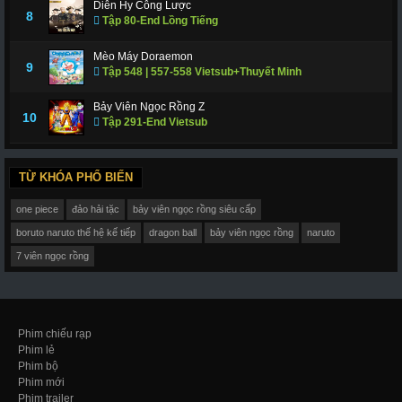
Diên Hy Công Lược
8
Tập 80-End Lồng Tiếng
Mèo Máy Doraemon
9
Tập 548 | 557-558 Vietsub+Thuyết Minh
Bảy Viên Ngọc Rồng Z
10
Tập 291-End Vietsub
TỪ KHÓA PHỔ BIẾN
one piece
đảo hải tặc
bảy viên ngọc rồng siêu cấp
boruto naruto thế hệ kế tiếp
dragon ball
bảy viên ngọc rồng
naruto
7 viên ngọc rồng
Phim chiếu rạp
Phim lẻ
Phim bộ
Phim mới
Phim trailer