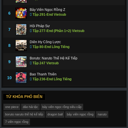
Bảy Viên Ngọc Rồng Z
6
Tập 291-End Vietsub
Hội Pháp Sư
7
Tập 277-End (Phần 1+2) Vietsub
Diên Hy Công Lược
8
Tập 80-End Lồng Tiếng
Boruto: Naruto Thế Hệ Kế Tiếp
9
Tập 247 Vietsub
Bao Thanh Thiên
10
Tập 236-End Lồng Tiếng
TỪ KHÓA PHỔ BIẾN
one piece
đảo hải tặc
bảy viên ngọc rồng siêu cấp
boruto naruto thế hệ kế tiếp
dragon ball
bảy viên ngọc rồng
naruto
7 viên ngọc rồng