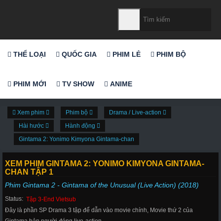
THỂ LOẠI
QUỐC GIA
PHIM LẺ
PHIM BỘ
PHIM MỚI
TV SHOW
ANIME
Xem phim
Phim bộ
Drama / Live-action
Hài hước
Hành động
Gintama 2: Yonimo Kimyona Gintama-chan
XEM PHIM GINTAMA 2: YONIMO KIMYONA GINTAMA-
CHAN TẬP 1
Phim Gintama 2 - Gintama of the Unusual (Live Action) (2018)
Status:
Tập 3-End Vietsub
Đây là phần SP Drama 3 tập để dẫn vào movie chính, Movie thứ 2 của