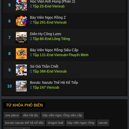
Học Viện Anh Hùng (Phần 2)
5
Tập 25-End Vietsub
Bảy Viên Ngọc Rồng Z
6
Tập 291-End Vietsub
Diên Hy Công Lược
7
Tập 80-End Lồng Tiếng
Bảy Viên Ngọc Rồng Siêu Cấp
8
Tập 131-End Vietsub+Thuyết Minh
Sứ Giả Thần Chết
9
Tập 366-End Vietsub
Boruto: Naruto Thế Hệ Kế Tiếp
10
Tập 247 Vietsub
TỪ KHÓA PHỔ BIẾN
one piece
đảo hải tặc
bảy viên ngọc rồng siêu cấp
boruto naruto thế hệ kế tiếp
dragon ball
bảy viên ngọc rồng
naruto