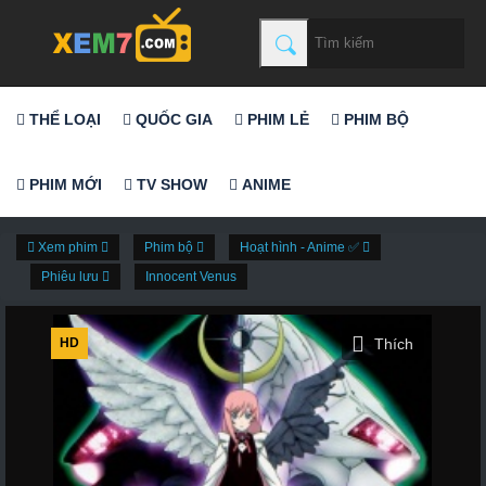
THỂ LOẠI
QUỐC GIA
PHIM LẺ
PHIM BỘ
PHIM MỚI
TV SHOW
ANIME
Xem phim
Phim bộ
Hoạt hình - Anime ✅
Phiêu lưu
Innocent Venus
HD