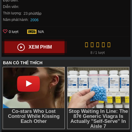
Đạo diễn:
Diễn viên:
Thời lượng:
23 phút/tập
Năm phát hành:
2006
0 lượt
N/A
XEM PHIM
8 / 1 lượt