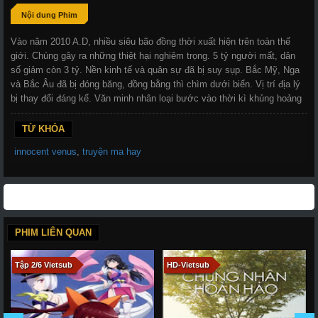
Nội dung Phim
Vào năm 2010 A.D, nhiều siêu bão đồng thời xuất hiện trên toàn thế
giới. Chúng gây ra những thiệt hại nghiêm trọng. 5 tỷ người mất, dân
số giảm còn 3 tỷ. Nền kinh tế và quân sự đã bị suy sụp. Bắc Mỹ, Nga
và Bắc Âu đã bị đóng băng, đồng bằng thì chìm dưới biển. Vị trí địa lý
bị thay đổi đáng kể. Văn minh nhân loại bước vào thời kì khủng hoảng
TỪ KHÓA
innocent venus
,
truyện ma hay
PHIM LIÊN QUAN
Tập 2/6 Vietsub
HD-Vietsub