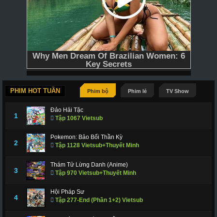
PHIM HOT TUẦN
Phim bộ
Phim lẻ
TV Show
Đảo Hải Tặc
1
Tập 1067 Vietsub
Pokemon: Bảo Bối Thần Kỳ
2
Tập 1128 Vietsub+Thuyết Minh
Thám Tử Lừng Danh (Anime)
3
Tập 970 Vietsub+Thuyết Minh
Hội Pháp Sư
4
Tập 277-End (Phần 1+2) Vietsub