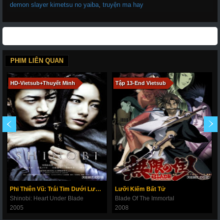
demon slayer kimetsu no yaiba
,
truyện ma hay
PHIM LIÊN QUAN
HD-Vietsub+Thuyết Minh
Tập 13-End Vietsub
Phi Thiên Vũ: Trái Tim Dưới Lưỡi Kiếm
Lưỡi Kiếm Bất Tử
Shinobi: Heart Under Blade
Blade Of The Immortal
2005
2008