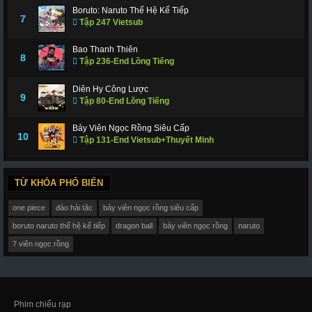
Boruto: Naruto Thế Hệ Kế Tiếp
7
Tập 247 Vietsub
Bao Thanh Thiên
8
Tập 236-End Lồng Tiếng
Diên Hy Công Lược
9
Tập 80-End Lồng Tiếng
Bảy Viên Ngọc Rồng Siêu Cấp
10
Tập 131-End Vietsub+Thuyết Minh
TỪ KHÓA PHỔ BIẾN
one piece
đảo hải tặc
bảy viên ngọc rồng siêu cấp
boruto naruto thế hệ kế tiếp
dragon ball
bảy viên ngọc rồng
naruto
7 viên ngọc rồng
Phim chiếu rạp