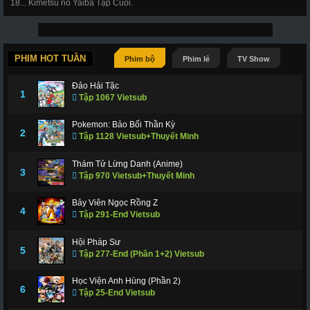
18... Kimetsu no Yaiba Tập Cuối.
PHIM HOT TUẦN
Phim bộ
Phim lẻ
TV Show
Đảo Hải Tặc
1
Tập 1067 Vietsub
Pokemon: Bảo Bối Thần Kỳ
2
Tập 1128 Vietsub+Thuyết Minh
Thám Tử Lừng Danh (Anime)
3
Tập 970 Vietsub+Thuyết Minh
Bảy Viên Ngọc Rồng Z
4
Tập 291-End Vietsub
Hội Pháp Sư
5
Tập 277-End (Phần 1+2) Vietsub
Học Viện Anh Hùng (Phần 2)
6
Tập 25-End Vietsub