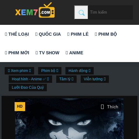
THỂ LOẠI
QUỐC GIA
PHIM LẺ
PHIM BỘ
PHIM MỚI
TV SHOW
ANIME
Xem phim
Phim bộ
Hành động
Hoạt hình - Anime ✅
Tâm lý
Viễn tưởng
Lưỡi Đao Của Quỷ
HD