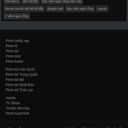
one piece
đảo hải tặc
bảy viên ngọc rồng siêu cấp
boruto naruto thế hệ kế tiếp
dragon ball
bảy viên ngọc rồng
naruto
7 viên ngọc rồng
Phim chiếu rạp
Phim lẻ
Phim bộ
Phim mới
Phim trailer
Phim bộ Hàn Quốc
Phim bộ Trung Quốc
Phim bộ Mỹ
Phim bộ Nhật Bản
Phim bộ Thái Lan
Anime
TV Show
Truyện Ma Hay
Phim hoạt hình