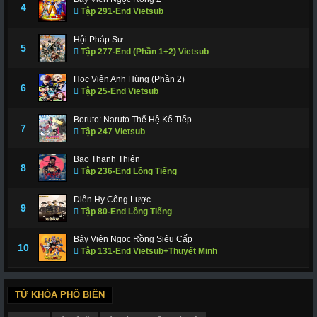
4
Tập 291-End Vietsub
Hội Pháp Sư
5
Tập 277-End (Phần 1+2) Vietsub
Học Viện Anh Hùng (Phần 2)
6
Tập 25-End Vietsub
Boruto: Naruto Thế Hệ Kế Tiếp
7
Tập 247 Vietsub
Bao Thanh Thiên
8
Tập 236-End Lồng Tiếng
Diên Hy Công Lược
9
Tập 80-End Lồng Tiếng
Bảy Viên Ngọc Rồng Siêu Cấp
10
Tập 131-End Vietsub+Thuyết Minh
TỪ KHÓA PHỔ BIẾN