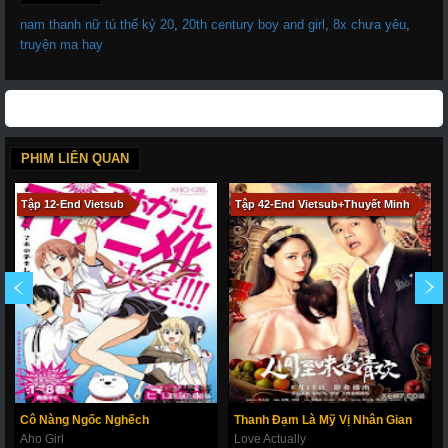
nam thanh nữ tú thế kỷ 20
,
20th century boy and girl
,
8x chưa yêu
,
truyện ma hay
PHIM LIÊN QUAN
Tập 12-End Vietsub
Tập 42-End Vietsub+Thuyết Minh
Cô Nàng Ngốc Nghếch
Thanh Đạm Là Mỹ Vị Nhân Gian
Aho Girl
Love Actually