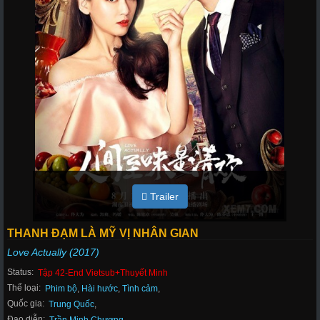
Trailer
THANH ĐẠM LÀ MỸ VỊ NHÂN GIAN
Love Actually (2017)
Status:
Tập 42-End Vietsub+Thuyết Minh
Thể loại:
Phim bộ
,
Hài hước
,
Tình cảm
,
Quốc gia:
Trung Quốc
,
Đạo diễn: