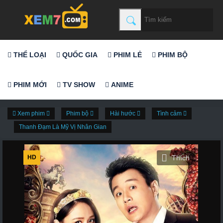
THỂ LOẠI
QUỐC GIA
PHIM LẺ
PHIM BỘ
PHIM MỚI
TV SHOW
ANIME
Xem phim
Phim bộ
Hài hước
Tình cảm
Thanh Đạm Là Mỹ Vị Nhân Gian
HD