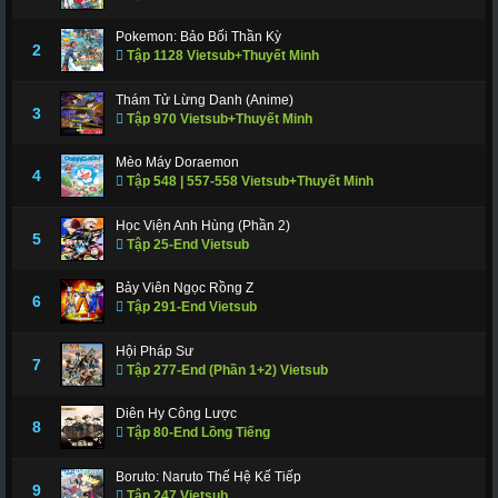
Pokemon: Bảo Bối Thần Kỳ
2
Tập 1128 Vietsub+Thuyết Minh
Thám Tử Lừng Danh (Anime)
3
Tập 970 Vietsub+Thuyết Minh
Mèo Máy Doraemon
4
Tập 548 | 557-558 Vietsub+Thuyết Minh
Học Viện Anh Hùng (Phần 2)
5
Tập 25-End Vietsub
Bảy Viên Ngọc Rồng Z
6
Tập 291-End Vietsub
Hội Pháp Sư
7
Tập 277-End (Phần 1+2) Vietsub
Diên Hy Công Lược
8
Tập 80-End Lồng Tiếng
Boruto: Naruto Thế Hệ Kế Tiếp
9
Tập 247 Vietsub