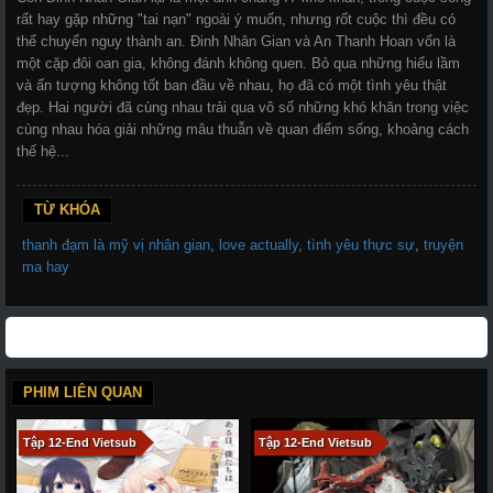
rất hay gặp những "tai nạn" ngoài ý muốn, nhưng rốt cuộc thì đều có
thể chuyển nguy thành an. Đinh Nhân Gian và An Thanh Hoan vốn là
một cặp đôi oan gia, không đánh không quen. Bỏ qua những hiểu lầm
và ấn tượng không tốt ban đầu về nhau, họ đã có một tình yêu thật
đẹp. Hai người đã cùng nhau trải qua vô số những khó khăn trong việc
cùng nhau hóa giải những mâu thuẫn về quan điểm sống, khoảng cách
thế hệ...
TỪ KHÓA
thanh đạm là mỹ vị nhân gian
,
love actually
,
tình yêu thực sự
,
truyện
ma hay
PHIM LIÊN QUAN
Tập 12-End Vietsub
Tập 12-End Vietsub