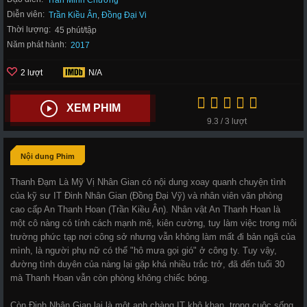
Trần Minh Chương
Diễn viên:
Trần Kiều Ân
,
Đồng Đại Vi
Thời lượng:
45 phút/tập
Năm phát hành:
2017
2 lượt
N/A
XEM PHIM
9.3 / 3 lượt
Nội dung Phim
Thanh Đạm Là Mỹ Vị Nhân Gian có nội dung xoay quanh chuyện tình
của kỹ sư IT Đinh Nhân Gian (Đồng Đại Vỹ) và nhân viên văn phòng
cao cấp An Thanh Hoan (Trần Kiều Ân). Nhân vật An Thanh Hoan là
một cô nàng có tính cách mạnh mẽ, kiên cường, tuy làm việc trong môi
trường phức tạp nơi công sở nhưng vẫn không làm mất đi bản ngã của
mình, là người phụ nữ có thể "hô mưa gọi gió" ở công ty. Tuy vậy,
đường tình duyên của nàng lại gặp khá nhiều trắc trở, đã đến tuổi 30
mà Thanh Hoan vẫn còn phòng không chiếc bóng.
Còn Đinh Nhân Gian lại là một anh chàng IT khô khan, trong cuộc sống