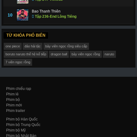
Bao Thanh Thiên
10
Tập 236-End Lồng Tiếng
TỪ KHÓA PHỔ BIẾN
one piece
đảo hải tặc
bảy viên ngọc rồng siêu cấp
boruto naruto thế hệ kế tiếp
dragon ball
bảy viên ngọc rồng
naruto
7 viên ngọc rồng
Phim chiếu rạp
Phim lẻ
Phim bộ
Phim mới
Phim trailer
Phim bộ Hàn Quốc
Phim bộ Trung Quốc
Phim bộ Mỹ
Phim bộ Nhật Bản