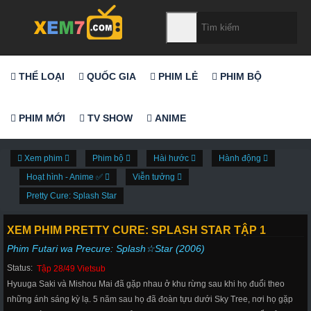
THỂ LOẠI
QUỐC GIA
PHIM LẺ
PHIM BỘ
PHIM MỚI
TV SHOW
ANIME
Xem phim
Phim bộ
Hài hước
Hành động
Hoạt hình - Anime ✅
Viễn tưởng
Pretty Cure: Splash Star
XEM PHIM PRETTY CURE: SPLASH STAR TẬP 1
Phim Futari wa Precure: Splash☆Star (2006)
Status:
Tập 28/49 Vietsub
Hyuuga Saki và Mishou Mai đã gặp nhau ở khu rừng sau khi họ đuổi theo
những ánh sáng kỳ lạ. 5 năm sau họ đã đoàn tựu dưới Sky Tree, nơi họ gặp