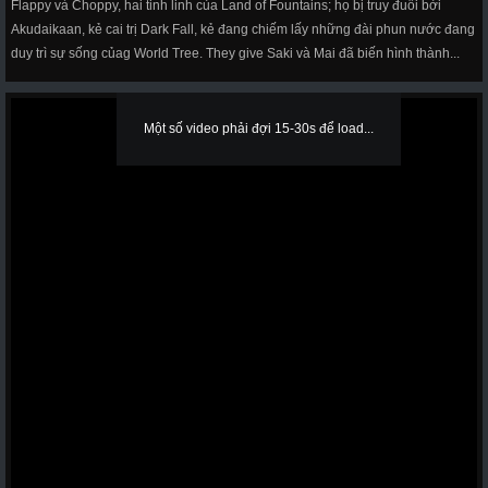
Flappy và Choppy, hai tinh linh của Land of Fountains; họ bị truy đuổi bởi
Akudaikaan, kẻ cai trị Dark Fall, kẻ đang chiếm lấy những đài phun nước đang
duy trì sự sống củag World Tree. They give Saki và Mai đã biến hình thành...
Một số video phải đợi 15-30s để load...