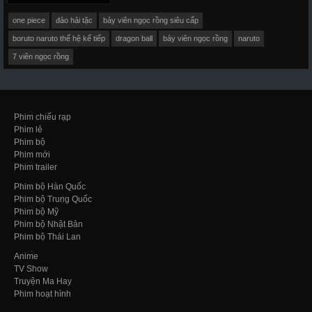
one piece
đảo hải tặc
bảy viên ngọc rồng siêu cấp
boruto naruto thế hệ kế tiếp
dragon ball
bảy viên ngọc rồng
naruto
7 viên ngọc rồng
Phim chiếu rạp
Phim lẻ
Phim bộ
Phim mới
Phim trailer
Phim bộ Hàn Quốc
Phim bộ Trung Quốc
Phim bộ Mỹ
Phim bộ Nhật Bản
Phim bộ Thái Lan
Anime
TV Show
Truyện Ma Hay
Phim hoạt hình