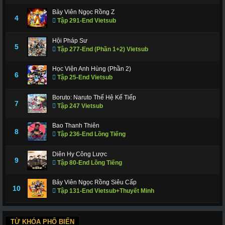
Bảy Viên Ngọc Rồng Z
4
Tập 291-End Vietsub
Hội Pháp Sư
5
Tập 277-End (Phần 1+2) Vietsub
Học Viện Anh Hùng (Phần 2)
6
Tập 25-End Vietsub
Boruto: Naruto Thế Hệ Kế Tiếp
7
Tập 247 Vietsub
Bao Thanh Thiên
8
Tập 236-End Lồng Tiếng
Diên Hy Công Lược
9
Tập 80-End Lồng Tiếng
Bảy Viên Ngọc Rồng Siêu Cấp
10
Tập 131-End Vietsub+Thuyết Minh
TỪ KHÓA PHỔ BIẾN