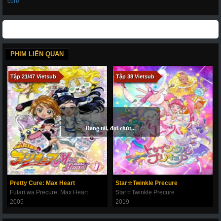
cure
PHIM LIÊN QUAN
Tập 21/47 Vietsub
Tập 38 Vietsub
Pretty Cure: Max Heart
Star☆Twinkle Precure
Futari wa Precure: Max Heart
Star☆Twinkle Precure
2005
2019