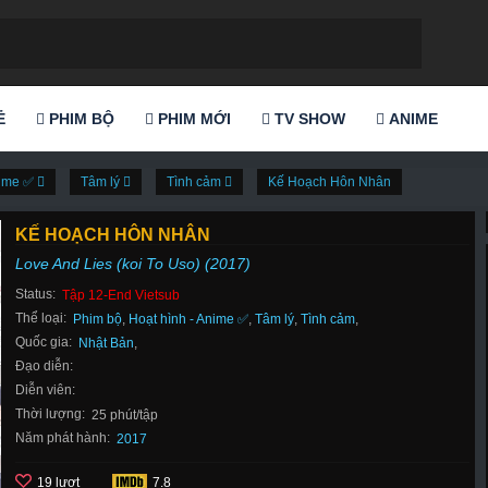
Ẻ
PHIM BỘ
PHIM MỚI
TV SHOW
ANIME
nime ✅
Tâm lý
Tình cảm
Kế Hoạch Hôn Nhân
KẾ HOẠCH HÔN NHÂN
Love And Lies (koi To Uso) (2017)
Status:
Tập 12-End Vietsub
Thể loại:
Phim bộ
,
Hoạt hình - Anime ✅
,
Tâm lý
,
Tình cảm
,
Quốc gia:
Nhật Bản
,
Đạo diễn:
Diễn viên:
Thời lượng:
25 phút/tập
Năm phát hành:
2017
19 lượt
7.8