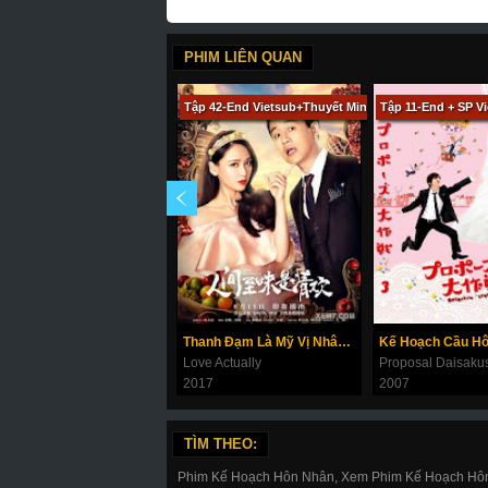
PHIM LIÊN QUAN
Tập 42-End Vietsub+Thuyết Minh
Tập 11-End + SP V
Thanh Đạm Là Mỹ Vị Nhân Gian
Kế Hoạch Cầu H
Love Actually
2017
2007
TÌM THEO:
Phim Kế Hoạch Hôn Nhân, Xem Phim Kế Hoạch Hôn