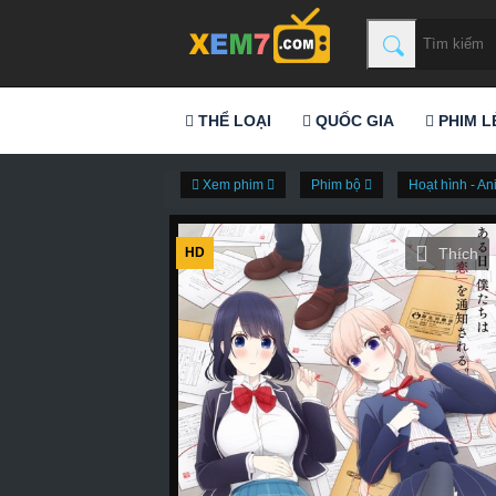
THỂ LOẠI
QUỐC GIA
PHIM L
Xem phim
Phim bộ
Hoạt hình - A
HD