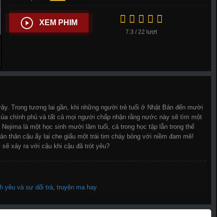
XEM PHIM
7.3 / 22 lượt
vậy. Trong tương lai gần, khi những người trẻ tuổi ở Nhật Bản đến mười
 của chính phủ và tất cả mọi người chấp nhận rằng nước này sẽ tìm một
Nejima là một học sinh mười lăm tuổi, cả trong học tập lẫn trong thể
ản thân cậu ấy lại che giấu một trái tim cháy bỏng với niềm đam mê!
 sẽ xảy ra với cậu khi cậu đã trót yêu?
nh yêu và sự dối trá
,
truyện ma hay