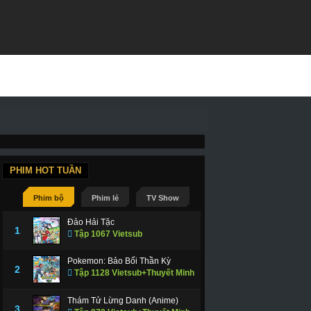
PHIM HOT TUẦN
Phim bộ
Phim lẻ
TV Show
Đảo Hải Tặc
1
Tập 1067 Vietsub
Pokemon: Bảo Bối Thần Kỳ
2
Tập 1128 Vietsub+Thuyết Minh
Thám Tử Lừng Danh (Anime)
3