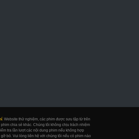
hí
. Website thử nghiệm, các phim được sưu tập từ trên
 phim chia sẻ khác. Chúng tôi không chịu trách nhiệm
 kiểm tra lần lượt các nội dung phim nếu không hợp
gỡ bỏ. Vui lòng liên hệ với chúng tôi nếu có phim nào