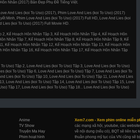
Hôn Nhân (2017) Bản Đẹp Phụ Đề Tiếng Việt.
ove And Lies (koi To Uso) (2017), Phim Love And Lies (koi To Uso) (2017)
yết Minh, Phim Love And Lies (koi To Uso) (2017) Full HD, Love And Lies (koi
 Lies (koi To Uso) (2017) Full Movie HD.
 2, Kế Hoạch Hôn Nhân Tập 3, Kế Hoạch Hôn Nhân Tập 4, Kế Hoạch Hôn
Hôn Nhân Tập 7, Kế Hoạch Hôn Nhân Tập 8, Kế Hoạch Hôn Nhân Tập 9, Kế
11, Kế Hoạch Hôn Nhân Tập 12, Kế Hoạch Hôn Nhân Tập 13, Kế Hoạch Hôn
ch Hôn Nhân Tập 16, Kế Hoạch Hôn Nhân Tập 17, Kế Hoạch Hôn Nhân Tập
 To Uso) Tập 2, Love And Lies (koi To Uso) Tập 3, Love And Lies (koi To Uso)
es (koi To Uso) Tập 6, Love And Lies (koi To Uso) Tập 7, Love And Lies (koi To
And Lies (koi To Uso) Tập 10, Love And Lies (koi To Uso) Tập 11, Love And Lies
 13, Love And Lies (koi To Uso) Tập 14, Love And Lies (koi To Uso) Tập 15, Love
Uso) Tập 17, Love And Lies (koi To Uso) Tập 18... Love And Lies (koi To Uso)
Anime
Xem7.com -
Xem phim online
miễn p
TV Show
các mạng xã hội, youtube, các website
Truyện Ma Hay
về nội dung (nếu có), BQT sẽ liên tục
Phim hoạt hình
thuần phong mỹ tục của VN cũng sẽ bị 