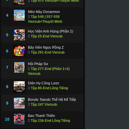
Tập 970 Vietsub+Thuyết Minh
Mèo Máy Doraemon
4
Tập 548 | 557-558
Vietsub+Thuyết Minh
Học Viện Anh Hùng (Phần 2)
5
Tập 25-End Vietsub
Bảy Viên Ngọc Rồng Z
6
Tập 291-End Vietsub
Hội Pháp Sư
7
Tập 277-End (Phần 1+2)
Vietsub
Diên Hy Công Lược
8
Tập 80-End Lồng Tiếng
Boruto: Naruto Thế Hệ Kế Tiếp
9
Tập 247 Vietsub
Bao Thanh Thiên
10
Tập 236-End Lồng Tiếng