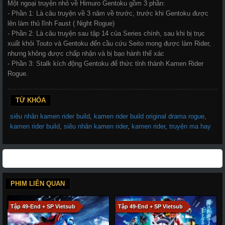
Một ngoại truyện nhỏ về Himuro Gentoku gồm 3 phần:
- Phần 1: Là câu truyện về 3 năm về trước, trước khi Gentoku được
lên làm thủ lĩnh Faust ( Night Rogue)
- Phần 2: Là câu truyện sau tập 14 của Series chính, sau khi bị trục
xuất khỏi Touto và Gentoku đến cầu cứu Seito mong được làm Rider,
nhưng không được chấp nhận và bị bạo hành thể xác
- Phần 3: Stalk kích động Gentoku để thức tỉnh thành Kamen Rider
Rogue.
TỪ KHÓA
siêu nhân kamen rider build
,
kamen rider build original drama rogue
,
kamen rider build
,
siêu nhân kamen rider
,
kamen rider
,
truyện ma hay
PHIM LIÊN QUAN
Tập 49-End + SP Vietsub
Tập 49-End + SP Vietsub