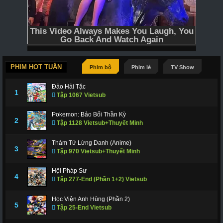
PHIM HOT TUẦN
Phim bộ
Phim lẻ
TV Show
Đảo Hải Tặc
1
Tập 1067 Vietsub
Pokemon: Bảo Bối Thần Kỳ
2
Tập 1128 Vietsub+Thuyết Minh
Thám Tử Lừng Danh (Anime)
3
Tập 970 Vietsub+Thuyết Minh
Hội Pháp Sư
4
Tập 277-End (Phần 1+2) Vietsub
Học Viện Anh Hùng (Phần 2)
5
Tập 25-End Vietsub