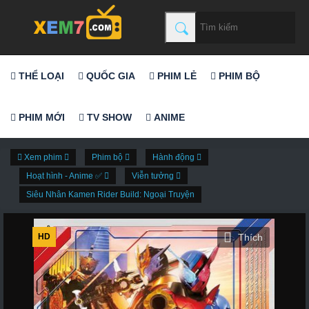
THỂ LOẠI
QUỐC GIA
PHIM LẺ
PHIM BỘ
PHIM MỚI
TV SHOW
ANIME
Xem phim
Phim bộ
Hành động
Hoạt hình - Anime ✅
Viễn tưởng
Siêu Nhân Kamen Rider Build: Ngoại Truyện
HD