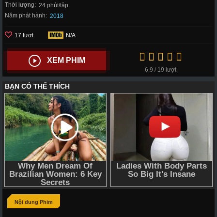
Thời lượng:
24 phút/tập
Năm phát hành:
2018
17 lượt
N/A
XEM PHIM
6.9 / 19 lượt
Nội dung Phim