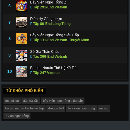
Bảy Viên Ngọc Rồng Z
6
Tập 291-End Vietsub
Diên Hy Công Lược
7
Tập 80-End Lồng Tiếng
Bảy Viên Ngọc Rồng Siêu Cấp
8
Tập 131-End Vietsub+Thuyết Minh
Sứ Giả Thần Chết
9
Tập 366-End Vietsub
Boruto: Naruto Thế Hệ Kế Tiếp
10
Tập 247 Vietsub
TỪ KHÓA PHỔ BIẾN
one piece
đảo hải tặc
bảy viên ngọc rồng siêu cấp
boruto naruto thế hệ kế tiếp
dragon ball
bảy viên ngọc rồng
naruto
7 viên ngọc rồng