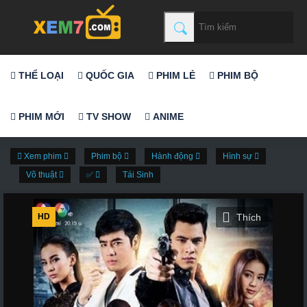
THỂ LOẠI
QUỐC GIA
PHIM LẺ
PHIM BỘ
PHIM MỚI
TV SHOW
ANIME
Xem phim
Phim bộ
Hành động
Hình sự
Võ thuật
✅
Tái Sinh
HD