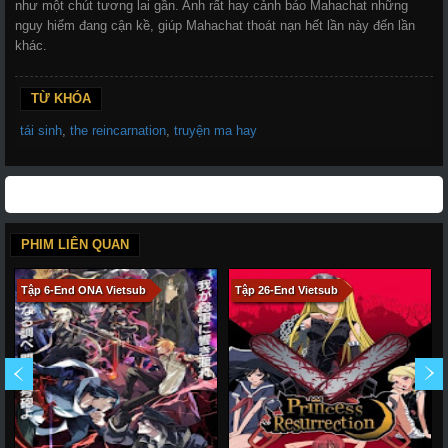
như một chút tương lai gần. Anh rất hay cảnh báo Mahachat những
nguy hiểm đang cận kề, giúp Mahachat thoát nạn hết lần này đến lần
khác.
TỪ KHÓA
tái sinh
,
the reincarnation
,
truyện ma hay
PHIM LIÊN QUAN
Tập 6-End ONA Vietsub
Tập 26-End Vietsub