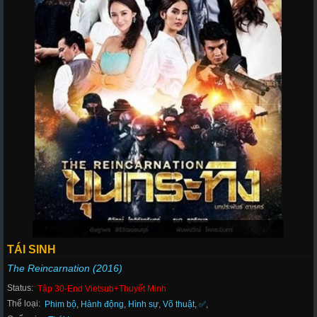
TÁI SINH
The Reincarnation (2016)
Status:
Tập 30-End Vietsub+Thuyết Minh
Thể loại:
Phim bộ
,
Hành động
,
Hình sự
,
Võ thuật
,
✅
,