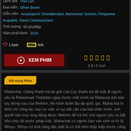
Quốc gia:
Thái Lan
,
Đạo diễn:
Oliver Bever
Diễn viên:
Ausadaporn Siriwattanakul
,
Maneewan Sornsin
,
Pimpawee
Kograbin
,
Siwat Chotchaicharin
Thời lượng:
60 phút/tập
Năm phát hành:
2016
1 lượt
N/A
XEM PHIM
6.8 / 5 lượt
Nội dung Phim
Mahachat, chàng thanh tra tài giỏi của Cục thanh tra đã mất đi người
yêu là Roitamruat Tridutdao ngay trước mặt mình tại Malaysia bởi bàn
tay đứng sau của Mekhin, tên trùm buôn lậu đa quốc gia. Mahachat bị
đình chỉ công tác sau sự việc vì sự bất cẩn của bản thân mình, anh
quyết tâm truy lùng bằng được Mekhin để trả thù cho người yêu và bắt
hắn chịu tội trước pháp luật. Mahachat có người bạn vào sinh ra tử là
Winyu. Winyu có khả năng đặc biệt là có thể nhìn thấy kiếp trước cũng