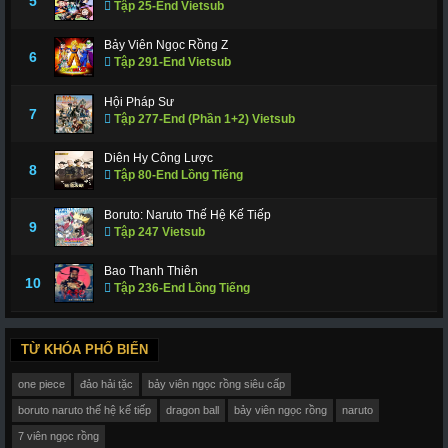
5
Tập 25-End Vietsub
Bảy Viên Ngọc Rồng Z
6
Tập 291-End Vietsub
Hội Pháp Sư
7
Tập 277-End (Phần 1+2) Vietsub
Diên Hy Công Lược
8
Tập 80-End Lồng Tiếng
Boruto: Naruto Thế Hệ Kế Tiếp
9
Tập 247 Vietsub
Bao Thanh Thiên
10
Tập 236-End Lồng Tiếng
TỪ KHÓA PHỔ BIẾN
one piece
đảo hải tặc
bảy viên ngọc rồng siêu cấp
boruto naruto thế hệ kế tiếp
dragon ball
bảy viên ngọc rồng
naruto
7 viên ngọc rồng