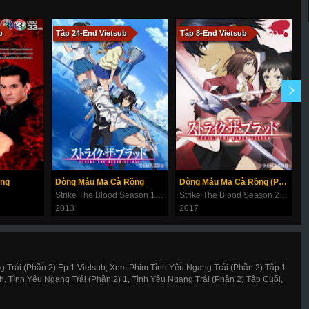
b
Tập 24-End Vietsub
Tập 8-End Vietsub
T
ang
Dòng Máu Ma Cà Rồng
Dòng Máu Ma Cà Rồng (Phần 2)
C
Strike The Blood Season 1 / Strike the Blood I
Strike The Blood Season 2 / Strike the Blood II
2013
2017
2
g Trái (Phần 2) Ep 1 Vietsub, Xem Phim Tình Yêu Ngang Trái (Phần 2) Tập 1
, Tình Yêu Ngang Trái (Phần 2) 1, Tình Yêu Ngang Trái (Phần 2) Tập Cuối,