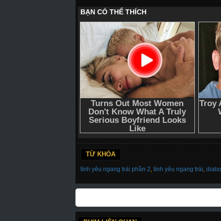
TỪ KHÓA
tình yêu ngang trái phần 2
,
tình yêu ngang trái
,
diabo