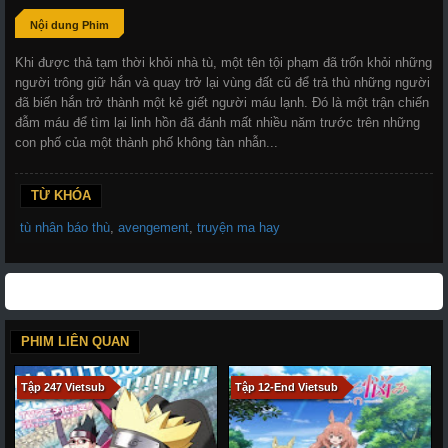
Nội dung Phim
Khi được thả tạm thời khỏi nhà tù, một tên tội phạm đã trốn khỏi những
người trông giữ hắn và quay trở lại vùng đất cũ để trả thù những người
đã biến hắn trở thành một kẻ giết người máu lạnh. Đó là một trận chiến
đẫm máu để tìm lại linh hồn đã đánh mất nhiều năm trước trên những
con phố của một thành phố không tàn nhẫn...
TỪ KHÓA
tù nhân báo thù
,
avengement
,
truyện ma hay
PHIM LIÊN QUAN
Tập 247 Vietsub
Tập 12-End Vietsub