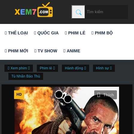
THỂ LOẠI
QUỐC GIA
PHIM LẺ
PHIM BỘ
PHIM MỚI
TV SHOW
ANIME
Xem phim
Phim lẻ
Hành động
Hình sự
Tù Nhân Báo Thù
HD