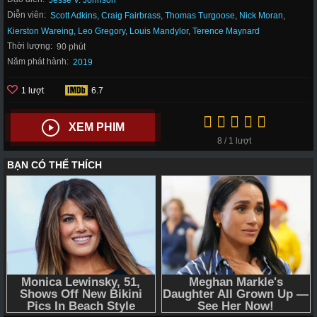
Jesse V. Johnson
Diễn viên:
Scott Adkins
,
Craig Fairbrass
,
Thomas Turgoose
,
Nick Moran
,
Kierston Wareing
,
Leo Gregory
,
Louis Mandylor
,
Terence Maynard
Thời lượng:
90 phút
Năm phát hành:
2019
1 lượt
6.7
XEM PHIM
8 / 1 lượt