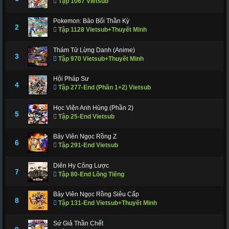
Tập 1067 Vietsub
Pokemon: Bảo Bối Thần Kỳ
2
Tập 1128 Vietsub+Thuyết Minh
Thám Tử Lừng Danh (Anime)
3
Tập 970 Vietsub+Thuyết Minh
Hội Pháp Sư
4
Tập 277-End (Phần 1+2) Vietsub
Học Viện Anh Hùng (Phần 2)
5
Tập 25-End Vietsub
Bảy Viên Ngọc Rồng Z
6
Tập 291-End Vietsub
Diên Hy Công Lược
7
Tập 80-End Lồng Tiếng
Bảy Viên Ngọc Rồng Siêu Cấp
8
Tập 131-End Vietsub+Thuyết Minh
Sứ Giả Thần Chết