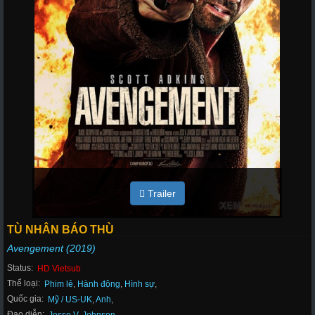
Trailer
TÙ NHÂN BÁO THÙ
Avengement (2019)
Status:
HD Vietsub
Thể loại:
Phim lẻ
,
Hành động
,
Hình sự
,
Quốc gia:
Mỹ / US-UK
,
Anh
,
Đạo diễn: