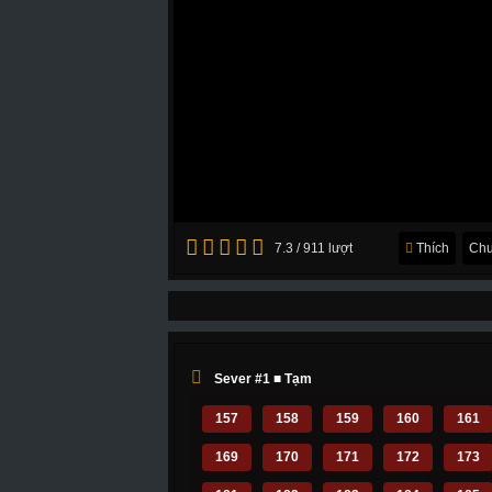
7.3 / 911 lượt
Thích
Chu
Sever #1 ■ Tạm
157
158
159
160
161
169
170
171
172
173