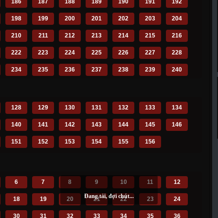
186
187
188
189
190
191
192
198
199
200
201
202
203
204
210
211
212
213
214
215
216
222
223
224
225
226
227
228
234
235
236
237
238
239
240
246
247
128
129
130
131
132
133
134
140
141
142
143
144
145
146
151
152
153
154
155
156
6
7
8
9
10
11
12
18
19
20
21
22
23
24
30
31
32
33
34
35
36