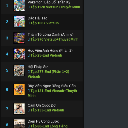
Pokemon: Bảo Bối Thần Kỳ
1
Tập 1128 Vietsub+Thuyết Minh
Đảo Hải Tặc
2
Tập 1067 Vietsub
Thám Tử Lừng Danh (Anime)
3
Tập 970 Vietsub+Thuyết Minh
Học Viện Anh Hùng (Phần 2)
4
Tập 25-End Vietsub
Hội Pháp Sư
5
Tập 277-End (Phần 1+2)
Vietsub
Bảy Viên Ngọc Rồng Siêu Cấp
6
Tập 131-End Vietsub+Thuyết
Minh
Cảm Ơn Cuộc Đời
7
Tập 133-End Vietsub
Diên Hy Công Lược
8
Tập 80-End Lồng Tiếng