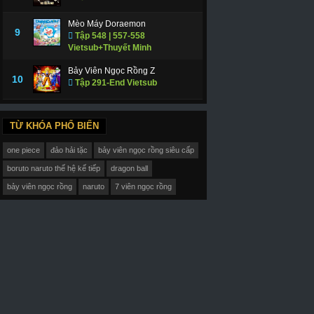
Mèo Máy Doraemon
9
Tập 548 | 557-558
Vietsub+Thuyết Minh
Bảy Viên Ngọc Rồng Z
10
Tập 291-End Vietsub
TỪ KHÓA PHỔ BIẾN
one piece
đảo hải tặc
bảy viên ngọc rồng siêu cấp
boruto naruto thế hệ kế tiếp
dragon ball
bảy viên ngọc rồng
naruto
7 viên ngọc rồng