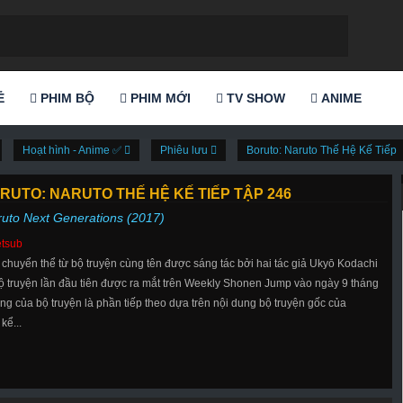
Ẻ
PHIM BỘ
PHIM MỚI
TV SHOW
ANIME
Hoạt hình - Anime ✅
Phiêu lưu
Boruto: Naruto Thế Hệ Kế Tiếp
RUTO: NARUTO THẾ HỆ KẾ TIẾP TẬP 246
ruto Next Generations (2017)
etsub
chuyển thể từ bộ truyện cùng tên được sáng tác bởi hai tác giả Ukyō Kodachi
Bộ truyện lần đầu tiên được ra mắt trên Weekly Shonen Jump vào ngày 9 tháng
g của bộ truyện là phần tiếp theo dựa trên nội dung bộ truyện gốc của
kể...