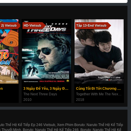
20-b
121-a
121-b
122-a
122-b
 2) Vietsub
HD-Vietsub
Tập 13-End Vietsub
en
3 Ngày Để Yêu, 3 Ngày Để Chết
Cùng Tôi Đi Tới Chương Tiếp Theo
The Next Three Days
Together With Me The Next Chapter
2010
2018
ruto Thế Hệ Kế Tiếp Ep 246 Vietsub, Xem Phim Boruto: Naruto Thế Hệ Kế Tiếp
 Thuyết Minh, Boruto: Naruto Thế Hệ Kế Tiếp 246, Boruto: Naruto Thế Hệ Kế