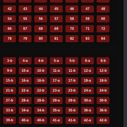
42
43
44
45
46
47
48
54
55
56
57
58
59
60
66
67
68
69
70
71
72
78
79
80
81
82
83
84
90
91
92
93
94
95
96
102
103
104
105
106
107
108
3-b
4-a
4-b
5-a
5-b
6-a
6-b
114
115
116
117
118
119
120
9-b
10-a
10-b
11-a
11-b
12-a
12-b
15-b
16-a
16-b
17-a
17-b
18-a
18-b
21-b
22-a
22-b
23-a
23-b
24-a
24-b
27-b
28-a
28-b
29-a
29-b
30-a
30-b
33-b
34-a
34-b
35-a
35-b
36-a
36-b
39-b
40-a
40-b
41-a
41-b
42-a
42-b