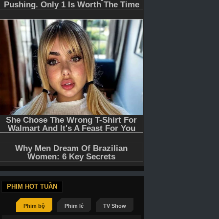
PHIM HOT TUẦN
Phim bộ
Phim lẻ
TV Show