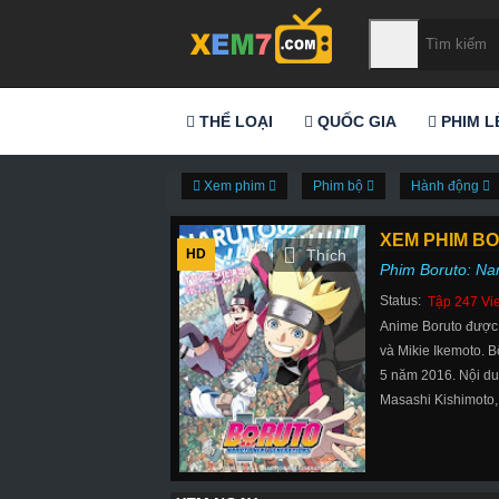
THỂ LOẠI
QUỐC GIA
PHIM L
Xem phim
Phim bộ
Hành động
XEM PHIM BO
HD
Phim Boruto: Na
Status:
Tập 247 Vi
Anime Boruto được 
và Mikie Ikemoto. 
5 năm 2016. Nội dun
Masashi Kishimoto, 