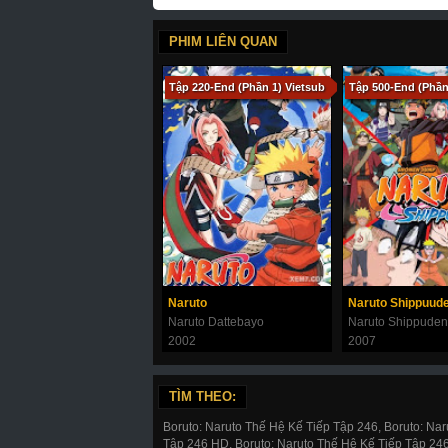
118-b
119-a
119-b
120-a
1
PHIM LIÊN QUAN
Tập 220-End (Phần 1) Vietsub
Tập 500-End (Phần
Naruto
Naruto Shippuud
Naruto Dattebayo
Naruto Shippuden
2002
2007
TÌM THEO:
Boruto: Naruto Thế Hệ Kế Tiếp Tập 246, Boruto: Na
Tập 246 HD, Boruto: Naruto Thế Hệ Kế Tiếp Tập 246