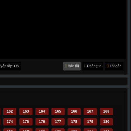
yển tập: ON
Báo lỗi
Phóng to
Tắt đèn
162
163
164
165
166
167
168
174
175
176
177
178
179
180