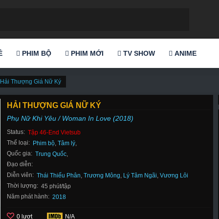
Ẻ
PHIM BỘ
PHIM MỚI
TV SHOW
ANIME
Hải Thượng Giá Nữ Ký
HẢI THƯỢNG GIÁ NỮ KÝ
Phụ Nữ Khi Yêu / Woman In Love (2018)
Status:
Tập 46-End Vietsub
Thể loại:
Phim bộ
,
Tâm lý
,
Quốc gia:
Trung Quốc
,
Đạo diễn:
Diễn viên:
Thái Thiếu Phân
,
Trương Mông
,
Lý Tâm Ngãi
,
Vương Lôi
Thời lượng:
45 phút/tập
Năm phát hành:
2018
0 lượt
N/A