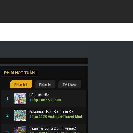
PHIM HOT TUẦN
Phim bộ
Phim lẻ
TV Show
Đảo Hải Tặc
1
Tập 1067 Vietsub
Pokemon: Bảo Bối Thần Kỳ
2
Tập 1128 Vietsub+Thuyết Minh
Thám Tử Lừng Danh (Anime)
3