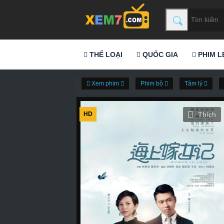
THỂ LOẠI
QUỐC GIA
PHIM L
Xem phim
Phim bộ
Tâm lý
HD