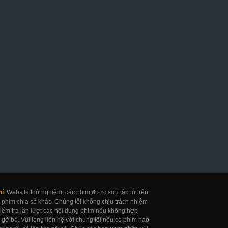
hí
. Website thử nghiệm, các phim được sưu tập từ trên
 phim chia sẻ khác. Chúng tôi không chịu trách nhiệm
 kiểm tra lần lượt các nội dung phim nếu không hợp
gỡ bỏ. Vui lòng liên hệ với chúng tôi nếu có phim nào