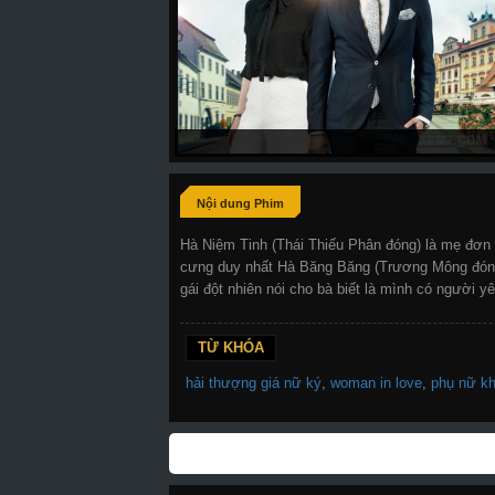
Nội dung Phim
Hà Niệm Tinh (Thái Thiếu Phân đóng) là mẹ đơn t
cưng duy nhất Hà Băng Băng (Trương Mông đóng
gái đột nhiên nói cho bà biết là mình có người
TỪ KHÓA
hải thượng giá nữ ký
,
woman in love
,
phụ nữ kh