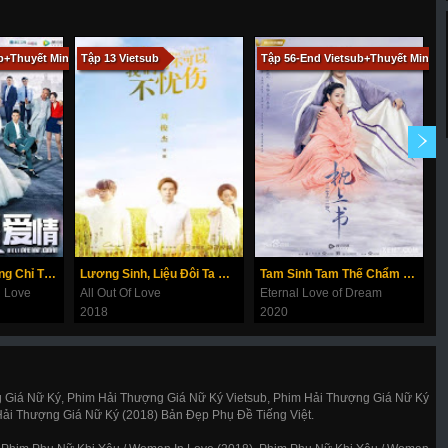
ub+Thuyết Minh
Tập 13 Vietsub
Tập 56-End Vietsub+Thuyết Minh
T
Bắc Thượng Quảng Chỉ Tin Vào Tình Yêu
Lương Sinh, Liệu Đôi Ta Có Thể Ngừng Đau Thương
Tam Sinh Tam Thế Chẩm Thượng Thư
K
In Love
All Out Of Love
Eternal Love of Dream
L
2018
2020
2
Giá Nữ Ký, Phim Hải Thượng Giá Nữ Ký Vietsub, Phim Hải Thượng Giá Nữ Ký
Hải Thượng Giá Nữ Ký (2018) Bản Đẹp Phụ Đề Tiếng Việt.