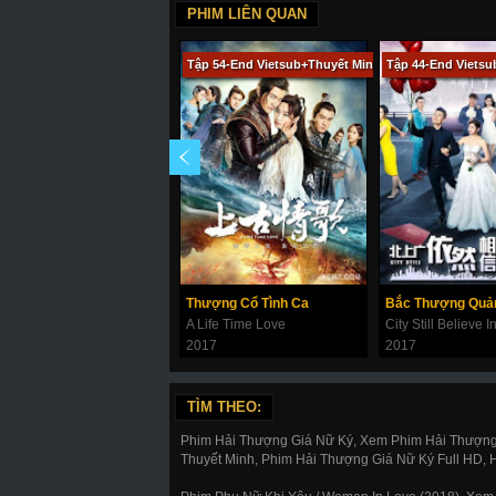
PHIM LIÊN QUAN
Tập 54-End Vietsub+Thuyết Minh
Tập 44-End Viets
Thượng Cổ Tình Ca
A Life Time Love
City Still Believe 
2017
2017
TÌM THEO:
Phim Hải Thượng Giá Nữ Ký, Xem Phim Hải Thượng 
Thuyết Minh, Phim Hải Thượng Giá Nữ Ký Full HD, 