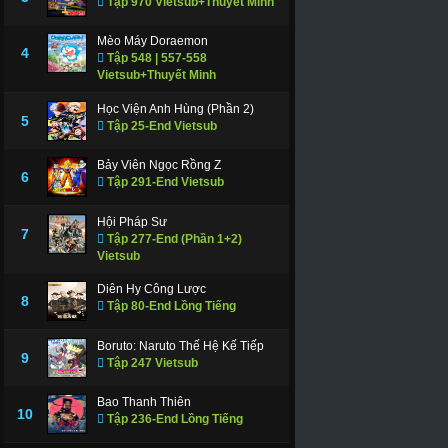
Tập 970 Vietsub+Thuyết Minh
Mèo Máy Doraemon
4
Tập 548 | 557-558
Vietsub+Thuyết Minh
Học Viện Anh Hùng (Phần 2)
5
Tập 25-End Vietsub
Bảy Viên Ngọc Rồng Z
6
Tập 291-End Vietsub
Hội Pháp Sư
7
Tập 277-End (Phần 1+2)
Vietsub
Diên Hy Công Lược
8
Tập 80-End Lồng Tiếng
Boruto: Naruto Thế Hệ Kế Tiếp
9
Tập 247 Vietsub
Bao Thanh Thiên
10
Tập 236-End Lồng Tiếng