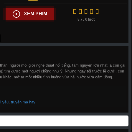
XEM PHIM
8.7 / 6 lượt
hân, người môi giới nghệ thuật nổi tiếng, tâm nguyện lớn nhất là con gái
) tìm được một người chồng như ý. Nhưng ngay tối trước lễ cưới, con
 yêu khác, mở ra một nhiều tình huống vừa hài hước vừa cảm động.
i yêu
,
truyện ma hay