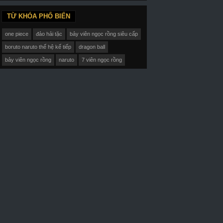
TỪ KHÓA PHỔ BIẾN
ập 12-End Vietsub
Tập 42-End Vietsub+Thuyết Minh
Tập 41-End Viets
one piece
đảo hải tặc
bảy viên ngọc rồng siêu cấp
boruto naruto thế hệ kế tiếp
dragon ball
bảy viên ngọc rồng
naruto
7 viên ngọc rồng
ế Hoạch Hôn Nhân
Thanh Đạm Là Mỹ Vị Nhân Gian
Bậc Thầy Thươn
ove And Lies (koi To Uso)
Love Actually
God Of Trade
017
2017
2015