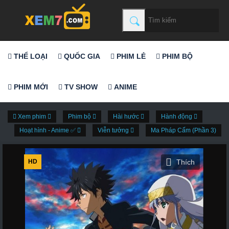
THỂ LOẠI
QUỐC GIA
PHIM LẺ
PHIM BỘ
PHIM MỚI
TV SHOW
ANIME
Xem phim
Phim bộ
Hài hước
Hành động
Hoạt hình - Anime ✅
Viễn tưởng
Ma Pháp Cấm (Phần 3)
HD