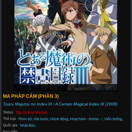
MA PHÁP CẤM (PHẦN 3)
Toaru Majutsu no Index III / A Certain Magical Index III (2008)
Status:
Tập 26-End Vietsub
Thể loại:
Phim bộ
,
Hài hước
,
Hành động
,
Hoạt hình - Anime ✅
,
Viễn tưởng
,
Quốc gia:
Nhật Bản
,
Đạo diễn: