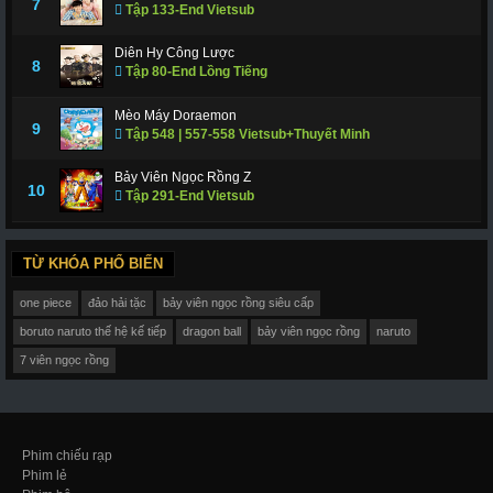
7
Tập 133-End Vietsub
Diên Hy Công Lược
8
Tập 80-End Lồng Tiếng
Mèo Máy Doraemon
9
Tập 548 | 557-558 Vietsub+Thuyết Minh
Bảy Viên Ngọc Rồng Z
10
Tập 291-End Vietsub
TỪ KHÓA PHỔ BIẾN
one piece
đảo hải tặc
bảy viên ngọc rồng siêu cấp
boruto naruto thế hệ kế tiếp
dragon ball
bảy viên ngọc rồng
naruto
7 viên ngọc rồng
Phim chiếu rạp
Phim lẻ