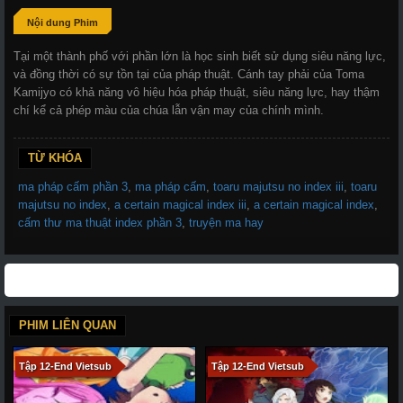
Nội dung Phim
Tại một thành phố với phần lớn là học sinh biết sử dụng siêu năng lực,
và đồng thời có sự tồn tại của pháp thuật. Cánh tay phải của Toma
Kamijyo có khả năng vô hiệu hóa pháp thuật, siêu năng lực, hay thậm
chí kể cả phép màu của chúa lẫn vận may của chính mình.
TỪ KHÓA
ma pháp cấm phần 3
,
ma pháp cấm
,
toaru majutsu no index iii
,
toaru
majutsu no index
,
a certain magical index iii
,
a certain magical index
,
cấm thư ma thuật index phần 3
,
truyện ma hay
PHIM LIÊN QUAN
Tập 12-End Vietsub
Tập 12-End Vietsub