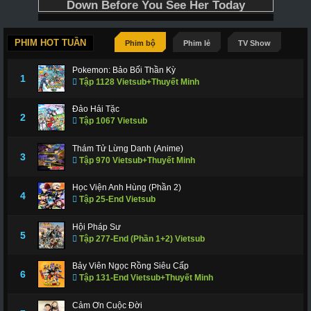
PHIM HOT TUẦN
Phim bộ
Phim lẻ
TV Show
Pokemon: Bảo Bối Thần Kỳ
1
Tập 1128 Vietsub+Thuyết Minh
Đảo Hải Tặc
2
Tập 1067 Vietsub
Thám Tử Lừng Danh (Anime)
3
Tập 970 Vietsub+Thuyết Minh
Học Viện Anh Hùng (Phần 2)
4
Tập 25-End Vietsub
Hội Pháp Sư
5
Tập 277-End (Phần 1+2) Vietsub
Bảy Viên Ngọc Rồng Siêu Cấp
6
Tập 131-End Vietsub+Thuyết Minh
Cảm Ơn Cuộc Đời