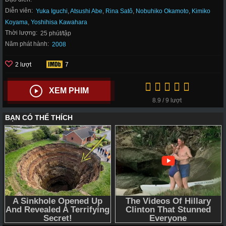
Diễn viên:
Yuka Iguchi
,
Atsushi Abe
,
Rina Satô
,
Nobuhiko Okamoto
,
Kimiko
Koyama
,
Yoshihisa Kawahara
Thời lượng:
25 phút/tập
Năm phát hành:
2008
2 lượt
7
XEM PHIM
8.9 / 9 lượt