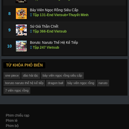
Bảy Viên Ngọc Rồng Siêu Cấp
8
Tập 131-End Vietsub+Thuyết Minh
Sứ Giả Thần Chết
9
Tập 366-End Vietsub
Boruto: Naruto Thế Hệ Kế Tiếp
10
Tập 247 Vietsub
TỪ KHÓA PHỔ BIẾN
one piece
đảo hải tặc
bảy viên ngọc rồng siêu cấp
boruto naruto thế hệ kế tiếp
dragon ball
bảy viên ngọc rồng
naruto
7 viên ngọc rồng
Phim chiếu rạp
Phim lẻ
Phim bộ