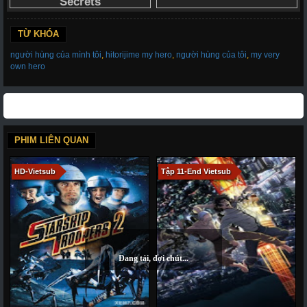
TỪ KHÓA
người hùng của mình tôi
,
hitorijime my hero
,
người hùng của tôi
,
my very
own hero
PHIM LIÊN QUAN
HD-Vietsub
Tập 11-End Vietsub