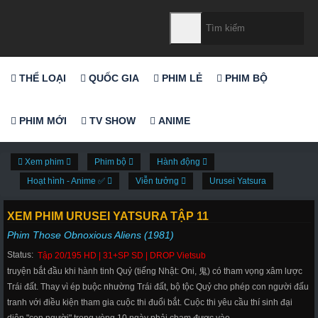
THỂ LOẠI
QUỐC GIA
PHIM LẺ
PHIM BỘ
PHIM MỚI
TV SHOW
ANIME
Xem phim
Phim bộ
Hành động
Hoạt hình - Anime ✅
Viễn tưởng
Urusei Yatsura
XEM PHIM URUSEI YATSURA TẬP 11
Phim Those Obnoxious Aliens (1981)
Status:
Tập 20/195 HD | 31+SP SD | DROP Vietsub
truyện bắt đầu khi hành tinh Quỷ (tiếng Nhật: Oni, 鬼) có tham vọng xâm lược
Trái đất. Thay vì ép buộc nhường Trái đất, bộ tộc Quỷ cho phép con người đấu
tranh với điều kiện tham gia cuộc thi đuổi bắt. Cuộc thi yêu cầu thí sinh đại