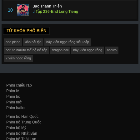
Bao Thanh Thiên
10
Tập 236-End Lồng Tiếng
TỪ KHÓA PHỔ BIẾN
one piece
đảo hải tặc
bảy viên ngọc rồng siêu cấp
boruto naruto thế hệ kế tiếp
dragon ball
bảy viên ngọc rồng
naruto
7 viên ngọc rồng
Phim chiếu rạp
Phim lẻ
Phim bộ
Phim mới
Phim trailer
Phim bộ Hàn Quốc
Phim bộ Trung Quốc
Phim bộ Mỹ
Phim bộ Nhật Bản
Phim bộ Thái Lan