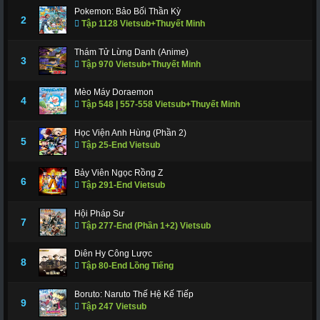
Pokemon: Bảo Bối Thần Kỳ
2
Tập 1128 Vietsub+Thuyết Minh
Thám Tử Lừng Danh (Anime)
3
Tập 970 Vietsub+Thuyết Minh
Mèo Máy Doraemon
4
Tập 548 | 557-558 Vietsub+Thuyết Minh
Học Viện Anh Hùng (Phần 2)
5
Tập 25-End Vietsub
Bảy Viên Ngọc Rồng Z
6
Tập 291-End Vietsub
Hội Pháp Sư
7
Tập 277-End (Phần 1+2) Vietsub
Diên Hy Công Lược
8
Tập 80-End Lồng Tiếng
Boruto: Naruto Thế Hệ Kế Tiếp
9
Tập 247 Vietsub