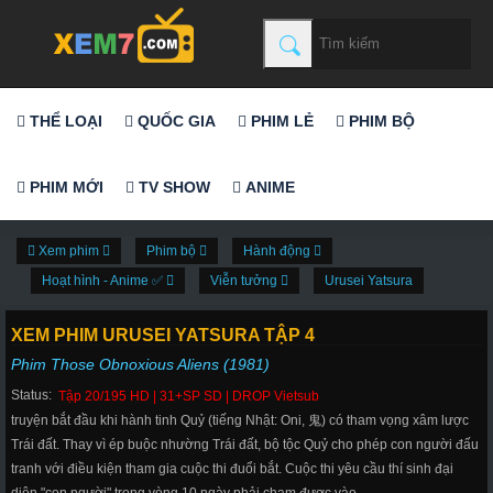
THỂ LOẠI
QUỐC GIA
PHIM LẺ
PHIM BỘ
PHIM MỚI
TV SHOW
ANIME
Xem phim
Phim bộ
Hành động
Hoạt hình - Anime ✅
Viễn tưởng
Urusei Yatsura
XEM PHIM URUSEI YATSURA TẬP 4
Phim Those Obnoxious Aliens (1981)
Status:
Tập 20/195 HD | 31+SP SD | DROP Vietsub
truyện bắt đầu khi hành tinh Quỷ (tiếng Nhật: Oni, 鬼) có tham vọng xâm lược
Trái đất. Thay vì ép buộc nhường Trái đất, bộ tộc Quỷ cho phép con người đấu
tranh với điều kiện tham gia cuộc thi đuổi bắt. Cuộc thi yêu cầu thí sinh đại