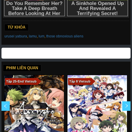
TỪ KHÓA
urusei yatsura
,
lamu
,
lum
,
those obnoxious aliens
PHIM LIÊN QUAN
Tập 25-End Vietsub
Tập 8 Vietsub