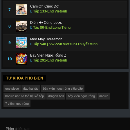
Cảm Ơn Cuộc Đời
7
Tập 133-End Vietsub
Diên Hy Công Lược
8
Tập 80-End Lồng Tiếng
Mèo Máy Doraemon
9
Tập 548 | 557-558 Vietsub+Thuyết Minh
Bảy Viên Ngọc Rồng Z
10
Tập 291-End Vietsub
TỪ KHÓA PHỔ BIẾN
one piece
đảo hải tặc
bảy viên ngọc rồng siêu cấp
boruto naruto thế hệ kế tiếp
dragon ball
bảy viên ngọc rồng
naruto
7 viên ngọc rồng
Phim chiếu rạp