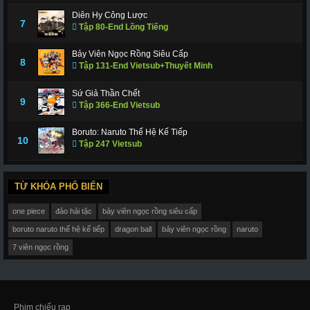
Diên Hy Công Lược
7
Tập 80-End Lồng Tiếng
Bảy Viên Ngọc Rồng Siêu Cấp
8
Tập 131-End Vietsub+Thuyết Minh
Sứ Giả Thần Chết
9
Tập 366-End Vietsub
Boruto: Naruto Thế Hệ Kế Tiếp
10
Tập 247 Vietsub
TỪ KHÓA PHỔ BIẾN
one piece
đảo hải tặc
bảy viên ngọc rồng siêu cấp
boruto naruto thế hệ kế tiếp
dragon ball
bảy viên ngọc rồng
naruto
7 viên ngọc rồng
Phim chiếu rạp