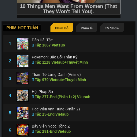
PHIM HOT TUẦN
Phim bộ
Phim lẻ
TV Show
Đảo Hải Tặc
1
Tập 1067 Vietsub
Pokemon: Bảo Bối Thần Kỳ
2
Tập 1128 Vietsub+Thuyết Minh
Thám Tử Lừng Danh (Anime)
3
Tập 970 Vietsub+Thuyết Minh
Hội Pháp Sư
4
Tập 277-End (Phần 1+2) Vietsub
Học Viện Anh Hùng (Phần 2)
5
Tập 25-End Vietsub
Bảy Viên Ngọc Rồng Z
6
Tập 291-End Vietsub