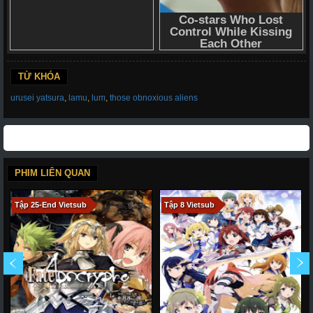
TỪ KHÓA
urusei yatsura
,
lamu
,
lum
,
those obnoxious aliens
PHIM LIÊN QUAN
Tập 25-End Vietsub
Tập 8 Vietsub