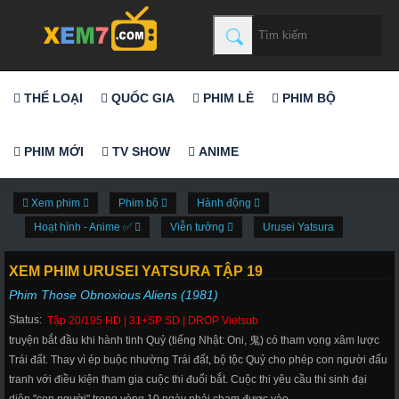
THỂ LOẠI
QUỐC GIA
PHIM LẺ
PHIM BỘ
PHIM MỚI
TV SHOW
ANIME
Xem phim
Phim bộ
Hành động
Hoạt hình - Anime ✅
Viễn tưởng
Urusei Yatsura
XEM PHIM URUSEI YATSURA TẬP 19
Phim Those Obnoxious Aliens (1981)
Status:
Tập 20/195 HD | 31+SP SD | DROP Vietsub
truyện bắt đầu khi hành tinh Quỷ (tiếng Nhật: Oni, 鬼) có tham vọng xâm lược
Trái đất. Thay vì ép buộc nhường Trái đất, bộ tộc Quỷ cho phép con người đấu
tranh với điều kiện tham gia cuộc thi đuổi bắt. Cuộc thi yêu cầu thí sinh đại