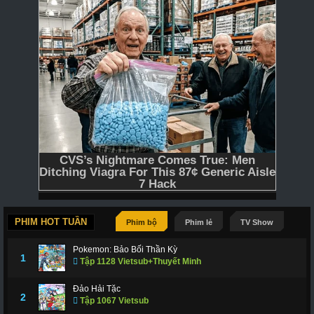
PHIM HOT TUẦN
Phim bộ
Phim lẻ
TV Show
Pokemon: Bảo Bối Thần Kỳ
1
Tập 1128 Vietsub+Thuyết Minh
Đảo Hải Tặc
2
Tập 1067 Vietsub