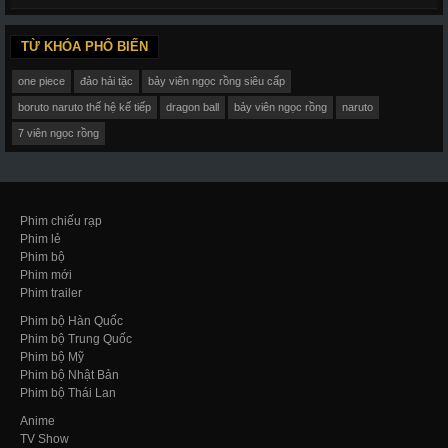
TỪ KHÓA PHỔ BIẾN
one piece
đảo hải tặc
bảy viên ngọc rồng siêu cấp
boruto naruto thế hệ kế tiếp
dragon ball
bảy viên ngọc rồng
naruto
7 viên ngọc rồng
Phim chiếu rạp
Phim lẻ
Phim bộ
Phim mới
Phim trailer
Phim bộ Hàn Quốc
Phim bộ Trung Quốc
Phim bộ Mỹ
Phim bộ Nhật Bản
Phim bộ Thái Lan
Anime
TV Show