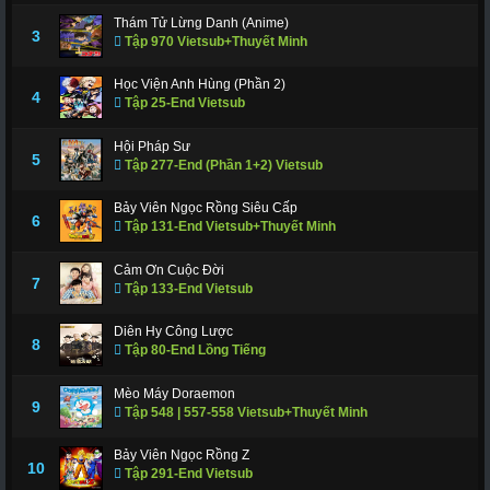
Thám Tử Lừng Danh (Anime)
3
Tập 970 Vietsub+Thuyết Minh
Học Viện Anh Hùng (Phần 2)
4
Tập 25-End Vietsub
Hội Pháp Sư
5
Tập 277-End (Phần 1+2) Vietsub
Bảy Viên Ngọc Rồng Siêu Cấp
6
Tập 131-End Vietsub+Thuyết Minh
Cảm Ơn Cuộc Đời
7
Tập 133-End Vietsub
Diên Hy Công Lược
8
Tập 80-End Lồng Tiếng
Mèo Máy Doraemon
9
Tập 548 | 557-558 Vietsub+Thuyết Minh
Bảy Viên Ngọc Rồng Z
10
Tập 291-End Vietsub