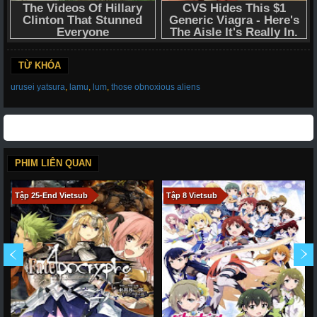
TỪ KHÓA
urusei yatsura
,
lamu
,
lum
,
those obnoxious aliens
PHIM LIÊN QUAN
Tập 25-End Vietsub
Tập 8 Vietsub