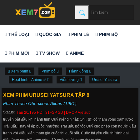
THỂ LOẠI
QUỐC GIA
PHIM LẺ
PHIM BỘ
PHIM MỚI
TV SHOW
ANIME
Xem phim
Phim bộ
Hành động
Hoạt hình - Anime ✅
Viễn tưởng
Urusei Yatsura
XEM PHIM URUSEI YATSURA TẬP 8
Phim Those Obnoxious Aliens (1981)
Status:
Tập 20/195 HD | 31+SP SD | DROP Vietsub
truyện bắt đầu khi hành tinh Quỷ (tiếng Nhật: Oni, 鬼) có tham vọng xâm lược
Trái đất. Thay vì ép buộc nhường Trái đất, bộ tộc Quỷ cho phép con người đấu
tranh với điều kiện tham gia cuộc thi đuổi bắt. Cuộc thi yêu cầu thí sinh đại