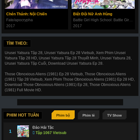
Chén Thánh: Nội Chiến
Biệt Đội Nữ Anh Hùng
Fate/apocrypha
Battle Girl High School: Battle Girl Project
2017
2017
TÌM THEO:
Urusei Yatsura Tập 28, Urusei Yatsura Ep 28 Vietsub, Xem Phim Urusei
Yatsura Tập 28 HD, Urusei Yatsura Tập 28 Thuyết Minh, Urusei Yatsura 28,
Urusei Yatsura Tập Cuối, Download Urusei Yatsura Ep 28.
Those Obnoxious Aliens (1981) Ep 28 Vietsub, Those Obnoxious Aliens
(1981) Tập 28 Vietsub, Xem Phim Those Obnoxious Aliens (1981) Ep 28 HD,
Download Those Obnoxious Aliens (1981) Ep 28, Those Obnoxious Aliens
(1981) Full Movie HD.
PHIM HOT TUẦN
Phim bộ
Phim lẻ
TV Show
Đảo Hải Tặc
1
Tập 1067 Vietsub