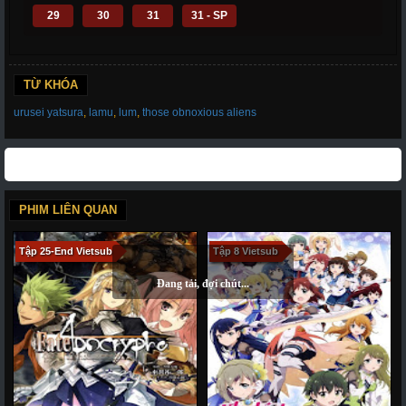
29
30
31
31 - SP
TỪ KHÓA
urusei yatsura
,
lamu
,
lum
,
those obnoxious aliens
PHIM LIÊN QUAN
Tập 25-End Vietsub
Tập 8 Vietsub