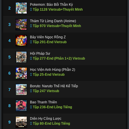
Pokemon: Bảo Bối Thần Kỳ
2
Tập 1128 Vietsub+Thuyết Minh
Thám Tử Lừng Danh (Anime)
3
Tập 970 Vietsub+Thuyết Minh
Bảy Viên Ngọc Rồng Z
4
Tập 291-End Vietsub
Hội Pháp Sư
5
Tập 277-End (Phần 1+2) Vietsub
Học Viện Anh Hùng (Phần 2)
6
Tập 25-End Vietsub
Boruto: Naruto Thế Hệ Kế Tiếp
7
Tập 247 Vietsub
Bao Thanh Thiên
8
Tập 236-End Lồng Tiếng
Diên Hy Công Lược
9
Tập 80-End Lồng Tiếng