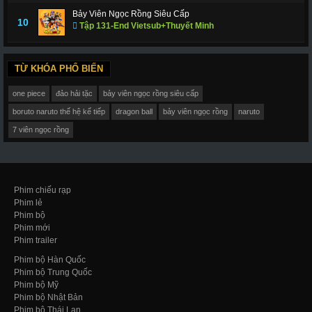
Bảy Viên Ngọc Rồng Siêu Cấp
10
Tập 131-End Vietsub+Thuyết Minh
TỪ KHÓA PHỔ BIẾN
one piece
đảo hải tặc
bảy viên ngọc rồng siêu cấp
boruto naruto thế hệ kế tiếp
dragon ball
bảy viên ngọc rồng
naruto
7 viên ngọc rồng
Phim chiếu rạp
Phim lẻ
Phim bộ
Phim mới
Phim trailer
Phim bộ Hàn Quốc
Phim bộ Trung Quốc
Phim bộ Mỹ
Phim bộ Nhật Bản
Phim bộ Thái Lan