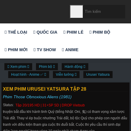
THỂ LOẠI
QUỐC GIA
PHIM LẺ
PHIM BỘ
PHIM MỚI
TV SHOW
ANIME
Xem phim
Phim bộ
Hành động
Hoạt hình - Anime ✅
Viễn tưởng
Urusei Yatsura
XEM PHIM URUSEI YATSURA TẬP 28
Phim Those Obnoxious Aliens (1981)
Status:
Tập 20/195 HD | 31+SP SD | DROP Vietsub
truyện bắt đầu khi hành tinh Quỷ (tiếng Nhật: Oni, 鬼) có tham vọng xâm lược
Trái đất. Thay vì ép buộc nhường Trái đất, bộ tộc Quỷ cho phép con người đấu
tranh với điều kiện tham gia cuộc thi đuổi bắt. Cuộc thi yêu cầu thí sinh đại