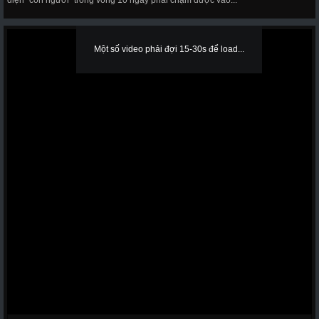
diện "con người" trong vòng 10 ngày phải chạm được vào...
Một số video phải đợi 15-30s để load...