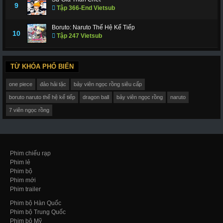
9
Tập 366-End Vietsub
Boruto: Naruto Thế Hệ Kế Tiếp
10
Tập 247 Vietsub
TỪ KHÓA PHỔ BIẾN
one piece
đảo hải tặc
bảy viên ngọc rồng siêu cấp
boruto naruto thế hệ kế tiếp
dragon ball
bảy viên ngọc rồng
naruto
7 viên ngọc rồng
Phim chiếu rạp
Phim lẻ
Phim bộ
Phim mới
Phim trailer
Phim bộ Hàn Quốc
Phim bộ Trung Quốc
Phim bộ Mỹ