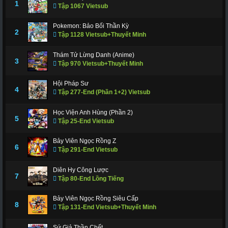
1
Tập 1067 Vietsub
Pokemon: Bảo Bối Thần Kỳ
2
Tập 1128 Vietsub+Thuyết Minh
Thám Tử Lừng Danh (Anime)
3
Tập 970 Vietsub+Thuyết Minh
Hội Pháp Sư
4
Tập 277-End (Phần 1+2) Vietsub
Học Viện Anh Hùng (Phần 2)
5
Tập 25-End Vietsub
Bảy Viên Ngọc Rồng Z
6
Tập 291-End Vietsub
Diên Hy Công Lược
7
Tập 80-End Lồng Tiếng
Bảy Viên Ngọc Rồng Siêu Cấp
8
Tập 131-End Vietsub+Thuyết Minh
Sứ Giả Thần Chết