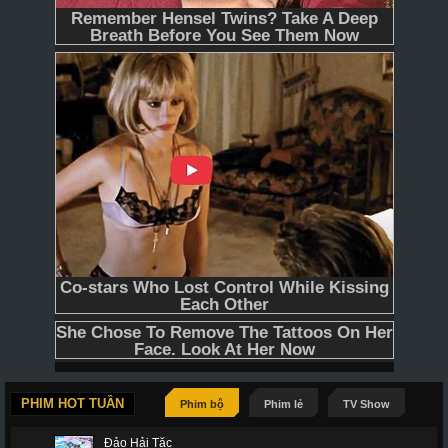
PHIM HOT TUẦN
Phim bộ
Phim lẻ
TV Show
Đảo Hải Tặc