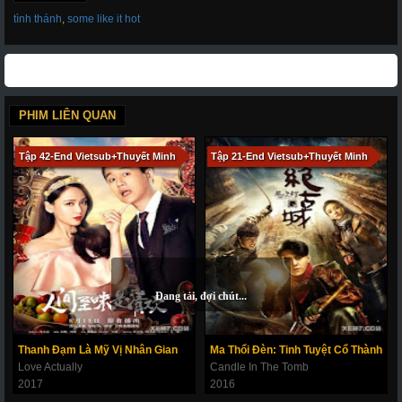
tình thánh
,
some like it hot
PHIM LIÊN QUAN
Tập 42-End Vietsub+Thuyết Minh
Tập 21-End Vietsub+Thuyết Minh
Thanh Đạm Là Mỹ Vị Nhân Gian
Ma Thổi Đèn: Tinh Tuyệt Cổ Thành
Love Actually
Candle In The Tomb
2017
2016