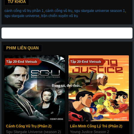
19-c
20-a - Tập Cuối
20-b
20-c
TỪ KHÓA
cánh cổng vũ trụ phần 1
,
cánh cổng vũ trụ
,
sgu stargate universe season 1
,
sgu stargate universe
,
trận chiến xuyên vũ trụ
PHIM LIÊN QUAN
Tập 20-End Vietsub
Tập 20-End Vietsub
Cánh Cổng Vũ Trụ (Phần 2)
Liên Minh Công Lý Trẻ (Phần 2)
Sgu Stargate Universe (season 2)
Young Justice Season 2