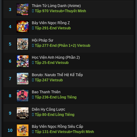
Thám Tử Lừng Danh (Anime)
3
Tập 970 Vietsub+Thuyết Minh
Bảy Viên Ngọc Rồng Z
4
Tập 291-End Vietsub
Hội Pháp Sư
5
Tập 277-End (Phần 1+2) Vietsub
Học Viện Anh Hùng (Phần 2)
6
Tập 25-End Vietsub
Boruto: Naruto Thế Hệ Kế Tiếp
7
Tập 247 Vietsub
Bao Thanh Thiên
8
Tập 236-End Lồng Tiếng
Diên Hy Công Lược
9
Tập 80-End Lồng Tiếng
Bảy Viên Ngọc Rồng Siêu Cấp
10
Tập 131-End Vietsub+Thuyết Minh