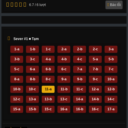
6.7 / 6 lượt
Báo lỗi
Sever #1 ■ Tạm
1-a
1-b
1-c
2-a
2-b
2-c
3-a
3-b
3-c
4-a
4-b
4-c
5-a
5-b
5-c
6-a
6-b
6-c
7-a
7-b
7-c
8-a
8-b
8-c
9-a
9-b
9-c
10-a
10-b
10-c
11-a
11-b
11-c
12-a
12-b
12-c
13-a
13-b
13-c
14-a
14-b
14-c
15-a
15-b
15-c
16-a
16-b
16-c
17-a
17-b
17-c
18-a
18-b
18-c
19-a
19-b