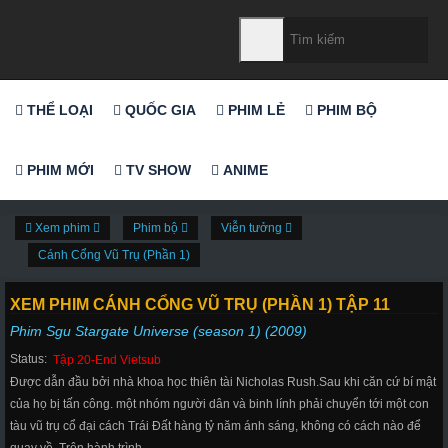
THỂ LOẠI
QUỐC GIA
PHIM LẺ
PHIM BỘ
PHIM MỚI
TV SHOW
ANIME
Xem phim
Phim bộ
Viễn tưởng
Cánh Cổng Vũ Trụ (Phần 1)
XEM PHIM CÁNH CỔNG VŨ TRỤ (PHẦN 1) TẬP 11
Phim Sgu Stargate Universe (season 1) (2009)
Status:
Tập 20-End Vietsub
Được dẫn đầu bởi nhà khoa học thiên tài Nicholas Rush.Sau khi căn cứ bí mật
của họ bị tấn công. một nhóm người dân và binh lính phải chuyển tới một con
tàu vũ trụ cổ đại cách Trái Đất hàng tỷ năm ánh sáng, không có cách nào để