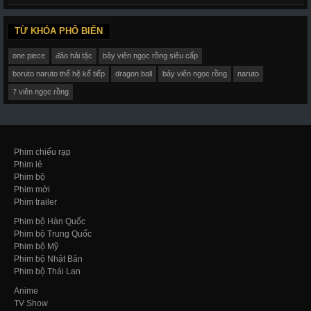
TỪ KHÓA PHỔ BIẾN
one piece
đảo hải tặc
bảy viên ngọc rồng siêu cấp
boruto naruto thế hệ kế tiếp
dragon ball
bảy viên ngọc rồng
naruto
7 viên ngọc rồng
Phim chiếu rạp
Phim lẻ
Phim bộ
Phim mới
Phim trailer
Phim bộ Hàn Quốc
Phim bộ Trung Quốc
Phim bộ Mỹ
Phim bộ Nhật Bản
Phim bộ Thái Lan
Anime
TV Show