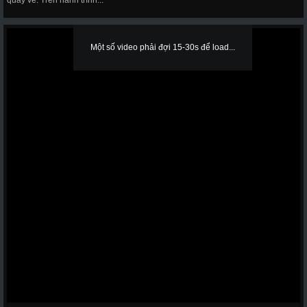
quay về. Trên hành trình...
Một số video phải đợi 15-30s để load...