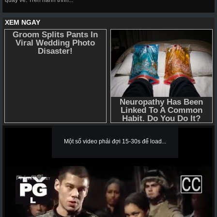
quay về. Trên hành trình...
Một số video phải đợi 15-30s để load...