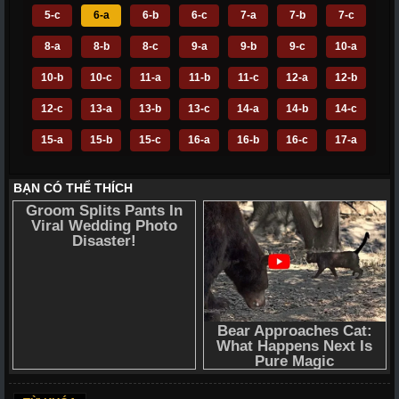
5-c
6-a
6-b
6-c
7-a
7-b
7-c
8-a
8-b
8-c
9-a
9-b
9-c
10-a
10-b
10-c
11-a
11-b
11-c
12-a
12-b
12-c
13-a
13-b
13-c
14-a
14-b
14-c
15-a
15-b
15-c
16-a
16-b
16-c
17-a
17-b
17-c
18-a
18-b
18-c
19-a
19-b
19-c
20-a - Tập Cuối
20-b
20-c