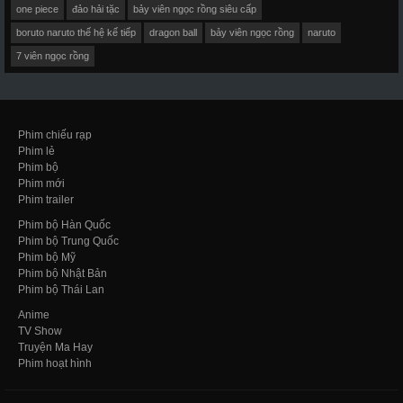
one piece
đảo hải tặc
bảy viên ngọc rồng siêu cấp
boruto naruto thế hệ kế tiếp
dragon ball
bảy viên ngọc rồng
naruto
7 viên ngọc rồng
Phim chiếu rạp
Phim lẻ
Phim bộ
Phim mới
Phim trailer
Phim bộ Hàn Quốc
Phim bộ Trung Quốc
Phim bộ Mỹ
Phim bộ Nhật Bản
Phim bộ Thái Lan
Anime
TV Show
Truyện Ma Hay
Phim hoạt hình