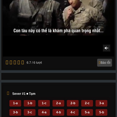
6.7 / 6 lượt
Báo lỗi
Sever #1 ■ Tạm
1-a
1-b
1-c
2-a
2-b
2-c
3-a
3-b
3-c
4-a
4-b
4-c
5-a
5-b