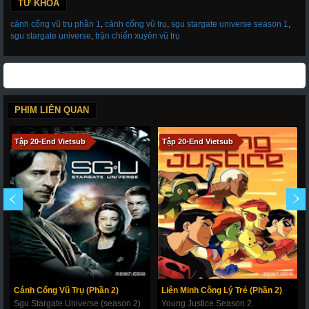
TỪ KHÓA
cánh cổng vũ trụ phần 1
,
cánh cổng vũ trụ
,
sgu stargate universe season 1
,
sgu stargate universe
,
trận chiến xuyên vũ trụ
PHIM LIÊN QUAN
Tập 20-End Vietsub
Tập 20-End Vietsub
Cánh Cổng Vũ Trụ (Phần 2)
Liên Minh Công Lý Trẻ (Phần 2)
Sgu Stargate Universe (season 2)
Young Justice Season 2