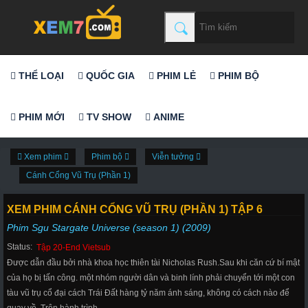
THỂ LOẠI
QUỐC GIA
PHIM LẺ
PHIM BỘ
PHIM MỚI
TV SHOW
ANIME
Xem phim
Phim bộ
Viễn tưởng
Cánh Cổng Vũ Trụ (Phần 1)
XEM PHIM CÁNH CỔNG VŨ TRỤ (PHẦN 1) TẬP 6
Phim Sgu Stargate Universe (season 1) (2009)
Status:
Tập 20-End Vietsub
Được dẫn đầu bởi nhà khoa học thiên tài Nicholas Rush.Sau khi căn cứ bí mật
của họ bị tấn công. một nhóm người dân và binh lính phải chuyển tới một con
tàu vũ trụ cổ đại cách Trái Đất hàng tỷ năm ánh sáng, không có cách nào để