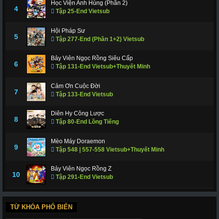
Học Viện Anh Hùng (Phần 2)
4
Tập 25-End Vietsub
Hội Pháp Sư
5
Tập 277-End (Phần 1+2) Vietsub
Bảy Viên Ngọc Rồng Siêu Cấp
6
Tập 131-End Vietsub+Thuyết Minh
Cảm Ơn Cuộc Đời
7
Tập 133-End Vietsub
Diên Hy Công Lược
8
Tập 80-End Lồng Tiếng
Mèo Máy Doraemon
9
Tập 548 | 557-558 Vietsub+Thuyết Minh
Bảy Viên Ngọc Rồng Z
10
Tập 291-End Vietsub
TỪ KHÓA PHỔ BIẾN