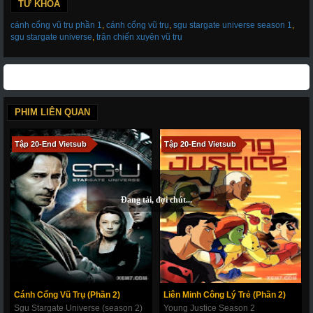
19-c
20-a - Tập Cuối
20-b
20-c
TỪ KHÓA
cánh cổng vũ trụ phần 1
,
cánh cổng vũ trụ
,
sgu stargate universe season 1
,
sgu stargate universe
,
trận chiến xuyên vũ trụ
PHIM LIÊN QUAN
Tập 20-End Vietsub
Tập 20-End Vietsub
Cánh Cổng Vũ Trụ (Phần 2)
Liên Minh Công Lý Trẻ (Phần 2)
Sgu Stargate Universe (season 2)
Young Justice Season 2