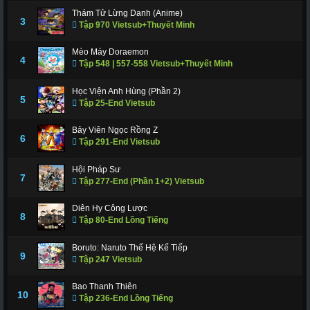
Thám Tử Lừng Danh (Anime)
3
Tập 970 Vietsub+Thuyết Minh
Mèo Máy Doraemon
4
Tập 548 | 557-558 Vietsub+Thuyết Minh
Học Viện Anh Hùng (Phần 2)
5
Tập 25-End Vietsub
Bảy Viên Ngọc Rồng Z
6
Tập 291-End Vietsub
Hội Pháp Sư
7
Tập 277-End (Phần 1+2) Vietsub
Diên Hy Công Lược
8
Tập 80-End Lồng Tiếng
Boruto: Naruto Thế Hệ Kế Tiếp
9
Tập 247 Vietsub
Bao Thanh Thiên
10
Tập 236-End Lồng Tiếng