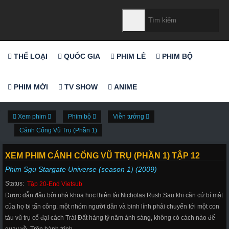
THỂ LOẠI
QUỐC GIA
PHIM LẺ
PHIM BỘ
PHIM MỚI
TV SHOW
ANIME
Xem phim
Phim bộ
Viễn tưởng
Cánh Cổng Vũ Trụ (Phần 1)
XEM PHIM CÁNH CỔNG VŨ TRỤ (PHẦN 1) TẬP 12
Phim Sgu Stargate Universe (season 1) (2009)
Status:
Tập 20-End Vietsub
Được dẫn đầu bởi nhà khoa học thiên tài Nicholas Rush.Sau khi căn cứ bí mật
của họ bị tấn công. một nhóm người dân và binh lính phải chuyển tới một con
tàu vũ trụ cổ đại cách Trái Đất hàng tỷ năm ánh sáng, không có cách nào để