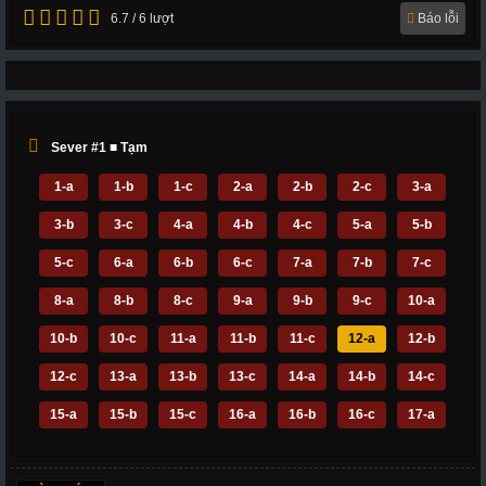
6.7 / 6 lượt
Báo lỗi
Sever #1 ■ Tạm
1-a
1-b
1-c
2-a
2-b
2-c
3-a
3-b
3-c
4-a
4-b
4-c
5-a
5-b
5-c
6-a
6-b
6-c
7-a
7-b
7-c
8-a
8-b
8-c
9-a
9-b
9-c
10-a
10-b
10-c
11-a
11-b
11-c
12-a
12-b
12-c
13-a
13-b
13-c
14-a
14-b
14-c
15-a
15-b
15-c
16-a
16-b
16-c
17-a
17-b
17-c
18-a
18-b
18-c
19-a
19-b