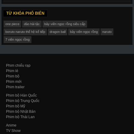
TỪ KHÓA PHỔ BIẾN
one piece
đảo hải tặc
bảy viên ngọc rồng siêu cấp
boruto naruto thế hệ kế tiếp
dragon ball
bảy viên ngọc rồng
naruto
7 viên ngọc rồng
Phim chiếu rạp
Phim lẻ
Phim bộ
Phim mới
Phim trailer
Phim bộ Hàn Quốc
Phim bộ Trung Quốc
Phim bộ Mỹ
Phim bộ Nhật Bản
Phim bộ Thái Lan
Anime
TV Show