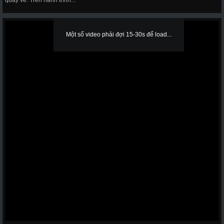
quay về. Trên hành trình...
Một số video phải đợi 15-30s để load...