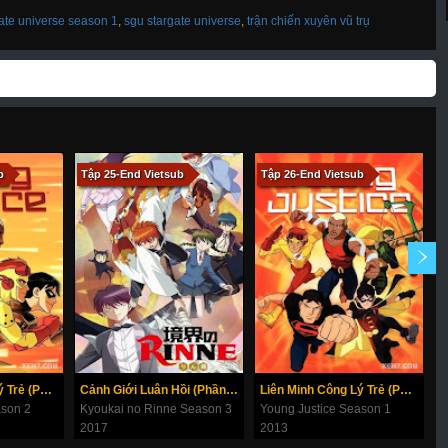
ate universe season 1
,
sgu stargate universe
,
trận chiến xuyên vũ trụ
b
Tập 25-End Vietsub
Tập 26-End Vietsub
T
Liên Minh Công Lý Trẻ (Phần 2)
Cảnh Giới Luân Hồi (Phần 3)
Liên Minh Công Lý Trẻ (Phần 1)
ason 2
Kyoukai no Rinne Season 3
Young Justice Season 1
K
2017
2013
2