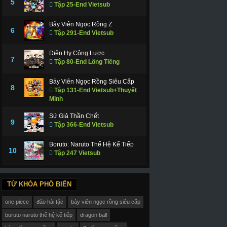
5
Tập 25-End Vietsub
Bảy Viên Ngọc Rồng Z
6
Tập 291-End Vietsub
Diên Hy Công Lược
7
Tập 80-End Lồng Tiếng
Bảy Viên Ngọc Rồng Siêu Cấp
8
Tập 131-End Vietsub+Thuyết
Minh
Sứ Giả Thần Chết
9
Tập 366-End Vietsub
Boruto: Naruto Thế Hệ Kế Tiếp
10
Tập 247 Vietsub
TỪ KHÓA PHỔ BIẾN
one piece
đảo hải tặc
bảy viên ngọc rồng siêu cấp
boruto naruto thế hệ kế tiếp
dragon ball