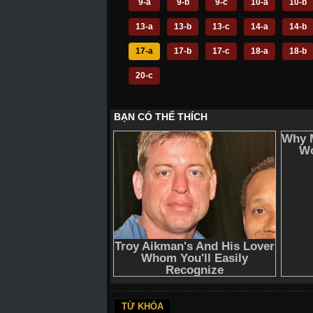
9-a
9-b
9-c
10-a
10-b
13-a
13-b
13-c
14-a
14-b
17-a
17-b
17-c
18-a
18-b
20-c
TỪ KHÓA