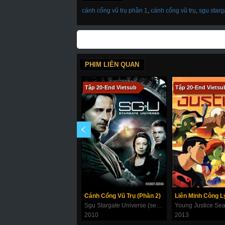
cánh cổng vũ trụ phần 1
,
cánh cổng vũ trụ
,
sgu starg
PHIM LIÊN QUAN
Tập 20-End Vietsub
Tập 20-End Vietsu
Cánh Cổng Vũ Trụ (Phần 2)
Sgu Stargate Universe (season 2)
Young Justice Se
2010
2013