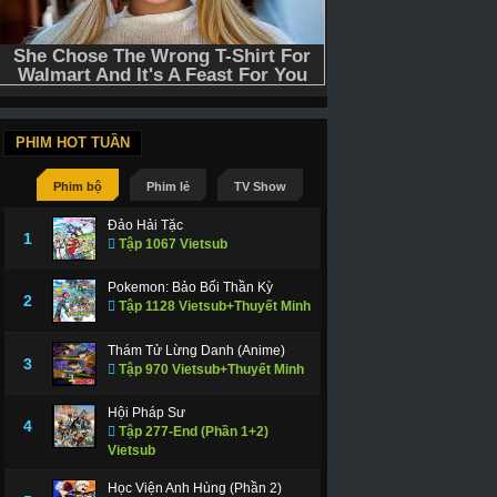
PHIM HOT TUẦN
Phim bộ
Phim lẻ
TV Show
Đảo Hải Tặc
1
Tập 1067 Vietsub
Pokemon: Bảo Bối Thần Kỳ
2
Tập 1128 Vietsub+Thuyết Minh
Thám Tử Lừng Danh (Anime)
3
Tập 970 Vietsub+Thuyết Minh
Hội Pháp Sư
4
Tập 277-End (Phần 1+2)
Vietsub
Học Viện Anh Hùng (Phần 2)