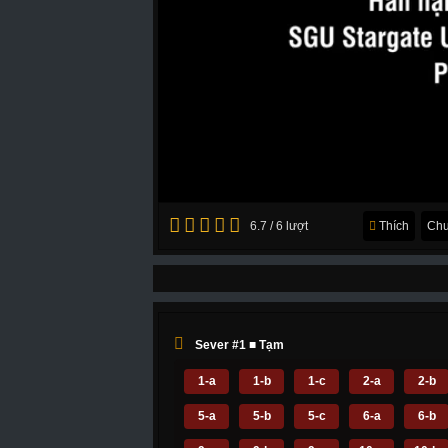
6.7 / 6 lượt
Thích
Chu
Sever #1 ■ Tạm
1-a
1-b
1-c
2-a
2-b
5-a
5-b
5-c
6-a
6-b