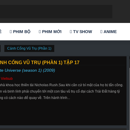
Ẻ
PHIM BỘ
PHIM MỚI
TV SHOW
ANIME
Cánh Cổng Vũ Trụ (Phần 1)
NH CỔNG VŨ TRỤ (PHẦN 1) TẬP 17
te Universe (season 1) (2009)
 Vietsub
à khoa học thiên tài Nicholas Rush.Sau khi căn cứ bí mật của họ bị tấn công.
và binh lính phải chuyển tới một con tàu vũ trụ cổ đại cách Trái Đất hàng tỷ
 có cách nào để quay về. Trên hành trình...