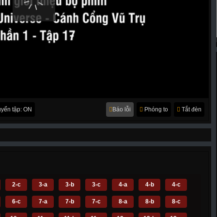
yển tập: ON
Báo lỗi
Phóng to
Tắt đèn
2-c
3-a
3-b
3-c
4-a
4-b
4-c
6-c
7-a
7-b
7-c
8-a
8-b
8-c