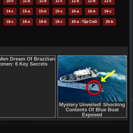
10-c
11-a
11-b
11-c
12-a
12-b
12-c
14-c
15-a
15-b
15-c
16-a
16-b
16-c
18-c
19-a
19-b
19-c
20-a - Tập Cuối
20-b