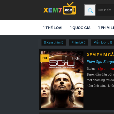
THỂ LOẠI
QUỐC GIA
PHIM L
Xem phim
Phim bộ
Viễn tưởng
XEM PHIM CÁ
HD
Phim Sgu Starga
Status:
Tập 20-End
Được dẫn đầu bởi nh
một nhóm người dân 
năm ánh sáng, không