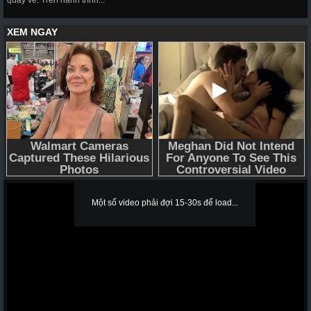
quay về. Trên hành trình...
Một số video phải đợi 15-30s để load...