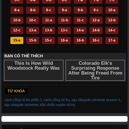
8-a
8-b
8-c
9-a
9-b
9-c
10-a
10-b
10-c
11-a
11-b
11-c
12-a
12-b
12-c
13-a
13-b
13-c
14-a
14-b
14-c
15-a
15-b
15-c
16-a
16-b
16-c
17-a
17-b
17-c
18-a
18-b
18-c
19-a
19-b
19-c
20-a - Tập Cuối
20-b
20-c
TỪ KHÓA
cánh cổng vũ trụ phần 1
,
cánh cổng vũ trụ
,
sgu stargate universe season 1
,
sgu stargate universe
,
trận chiến xuyên vũ trụ