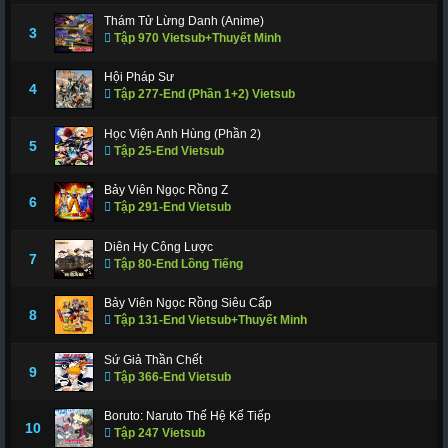
Thám Tử Lừng Danh (Anime)
3
Tập 970 Vietsub+Thuyết Minh
Hội Pháp Sư
4
Tập 277-End (Phần 1+2) Vietsub
Học Viện Anh Hùng (Phần 2)
5
Tập 25-End Vietsub
Bảy Viên Ngọc Rồng Z
6
Tập 291-End Vietsub
Diên Hy Công Lược
7
Tập 80-End Lồng Tiếng
Bảy Viên Ngọc Rồng Siêu Cấp
8
Tập 131-End Vietsub+Thuyết Minh
Sứ Giả Thần Chết
9
Tập 366-End Vietsub
Boruto: Naruto Thế Hệ Kế Tiếp
10
Tập 247 Vietsub