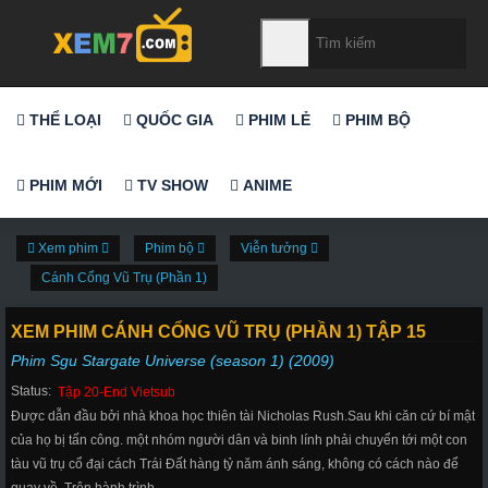
THỂ LOẠI
QUỐC GIA
PHIM LẺ
PHIM BỘ
PHIM MỚI
TV SHOW
ANIME
Xem phim
Phim bộ
Viễn tưởng
Cánh Cổng Vũ Trụ (Phần 1)
XEM PHIM CÁNH CỔNG VŨ TRỤ (PHẦN 1) TẬP 15
Phim Sgu Stargate Universe (season 1) (2009)
Status:
Tập 20-End Vietsub
Được dẫn đầu bởi nhà khoa học thiên tài Nicholas Rush.Sau khi căn cứ bí mật
của họ bị tấn công. một nhóm người dân và binh lính phải chuyển tới một con
tàu vũ trụ cổ đại cách Trái Đất hàng tỷ năm ánh sáng, không có cách nào để