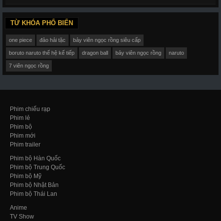
TỪ KHÓA PHỔ BIẾN
one piece
đảo hải tặc
bảy viên ngọc rồng siêu cấp
boruto naruto thế hệ kế tiếp
dragon ball
bảy viên ngọc rồng
naruto
7 viên ngọc rồng
Phim chiếu rạp
Phim lẻ
Phim bộ
Phim mới
Phim trailer
Phim bộ Hàn Quốc
Phim bộ Trung Quốc
Phim bộ Mỹ
Phim bộ Nhật Bản
Phim bộ Thái Lan
Anime
TV Show