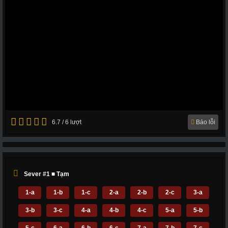
6.7 / 6 lượt
Báo lỗi
Sever #1 ■ Tạm
1-a
1-b
1-c
2-a
2-b
2-c
3-a
3-b
3-c
4-a
4-b
4-c
5-a
5-b
5-c
6-a
6-b
6-c
7-a
7-b
7-c