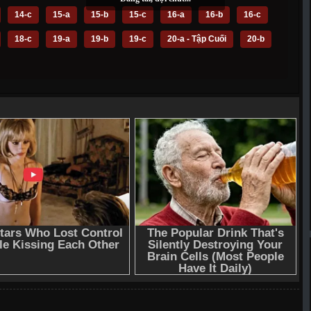
14-c
15-a
15-b
15-c
16-a
16-b
16-c
18-c
19-a
19-b
19-c
20-a - Tập Cuối
20-b