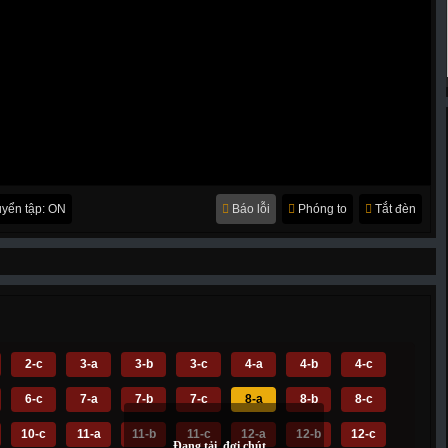
yển tập: ON
Báo lỗi
Phóng to
Tắt đèn
2-c
3-a
3-b
3-c
4-a
4-b
4-c
6-c
7-a
7-b
7-c
8-a
8-b
8-c
10-c
11-a
11-b
11-c
12-a
12-b
12-c