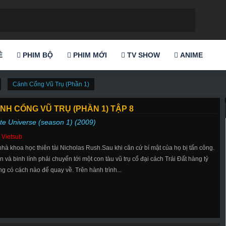
Ẻ
PHIM BỘ
PHIM MỚI
TV SHOW
ANIME
Cánh Cổng Vũ Trụ (Phần 1)
NH CỔNG VŨ TRỤ (PHẦN 1) TẬP 8
te Universe (season 1) (2009)
 Vietsub
à khoa học thiên tài Nicholas Rush.Sau khi căn cứ bí mật của họ bị tấn công.
và binh lính phải chuyển tới một con tàu vũ trụ cổ đại cách Trái Đất hàng tỷ
 có cách nào để quay về. Trên hành trình...