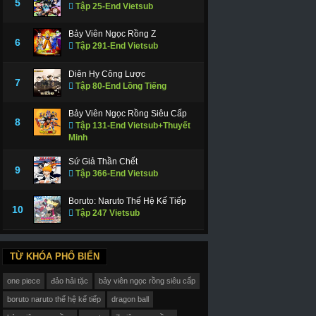
5
Tập 25-End Vietsub
Bảy Viên Ngọc Rồng Z
6
Tập 291-End Vietsub
Diên Hy Công Lược
7
Tập 80-End Lồng Tiếng
Bảy Viên Ngọc Rồng Siêu Cấp
8
Tập 131-End Vietsub+Thuyết
Minh
Sứ Giả Thần Chết
9
Tập 366-End Vietsub
Boruto: Naruto Thế Hệ Kế Tiếp
10
Tập 247 Vietsub
TỪ KHÓA PHỔ BIẾN
one piece
đảo hải tặc
bảy viên ngọc rồng siêu cấp
boruto naruto thế hệ kế tiếp
dragon ball