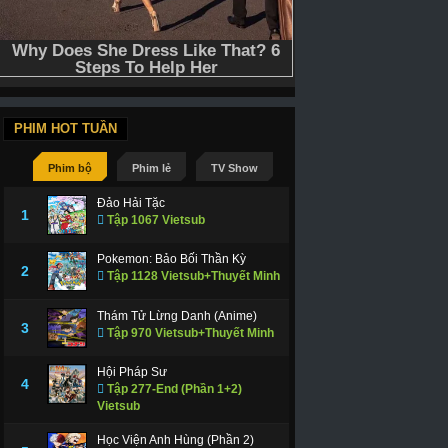
PHIM HOT TUẦN
Phim bộ
Phim lẻ
TV Show
Đảo Hải Tặc
1
Tập 1067 Vietsub
Pokemon: Bảo Bối Thần Kỳ
2
Tập 1128 Vietsub+Thuyết Minh
Thám Tử Lừng Danh (Anime)
3
Tập 970 Vietsub+Thuyết Minh
Hội Pháp Sư
4
Tập 277-End (Phần 1+2)
Vietsub
Học Viện Anh Hùng (Phần 2)