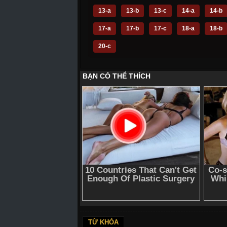
13-a
13-b
13-c
14-a
14-b
17-a
17-b
17-c
18-a
18-b
20-c
TỪ KHÓA