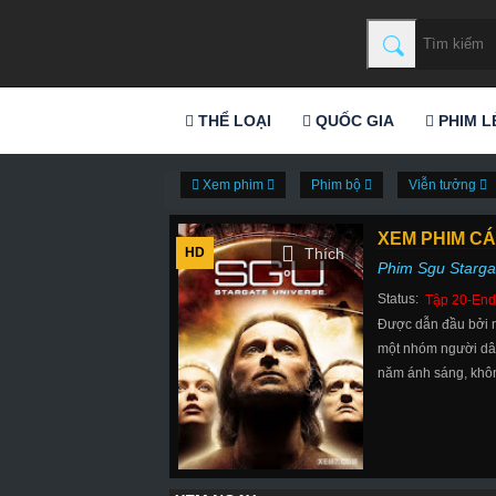
THỂ LOẠI
QUỐC GIA
PHIM L
Xem phim
Phim bộ
Viễn tưởng
XEM PHIM CÁ
HD
Phim Sgu Starga
Status:
Tập 20-End
Được dẫn đầu bởi nh
một nhóm người dân 
năm ánh sáng, không