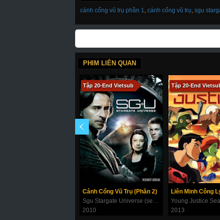
cánh cổng vũ trụ phần 1
,
cánh cổng vũ trụ
,
sgu starg
PHIM LIÊN QUAN
Tập 20-End Vietsub
Tập 20-End Vietsu
Cánh Cổng Vũ Trụ (Phần 2)
Sgu Stargate Universe (season 2)
Young Justice Se
2010
2013