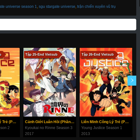
ate universe season 1
,
sgu stargate universe
,
trận chiến xuyên vũ trụ
b
Tập 25-End Vietsub
Tập 26-End Vietsub
T
Liên Minh Công Lý Trẻ (Phần 2)
Cảnh Giới Luân Hồi (Phần 3)
Liên Minh Công Lý Trẻ (Phần 1)
ason 2
Kyoukai no Rinne Season 3
Young Justice Season 1
K
2017
2013
2