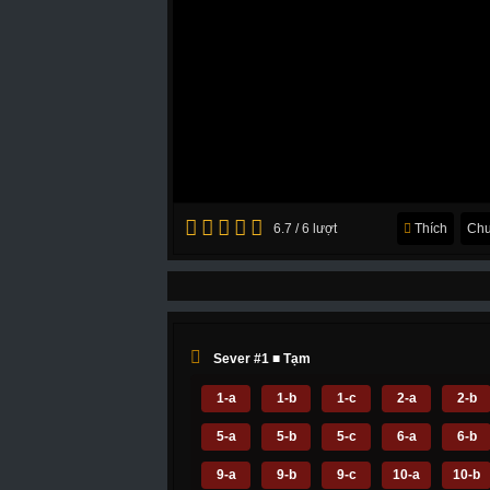
6.7 / 6 lượt
Thích
Chu
Sever #1 ■ Tạm
1-a
1-b
1-c
2-a
2-b
5-a
5-b
5-c
6-a
6-b
9-a
9-b
9-c
10-a
10-b