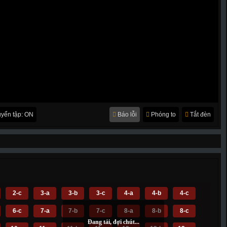
yển tập: ON
Báo lỗi
Phóng to
Tắt đèn
2-c
3-a
3-b
3-c
4-a
4-b
4-c
6-c
7-a
7-b
7-c
8-a
8-b
8-c