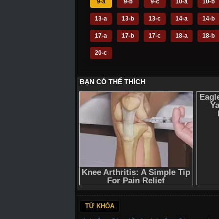
9-a
9-b
9-c
10-a
10-b
13-a
13-b
13-c
14-a
14-b
17-a
17-b
17-c
18-a
18-b
20-c
TỪ KHÓA