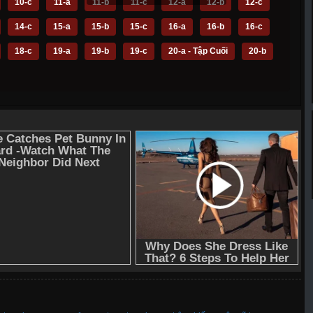
10-c
11-a
11-b
11-c
12-a
12-b
12-c
14-c
15-a
15-b
15-c
16-a
16-b
16-c
18-c
19-a
19-b
19-c
20-a - Tập Cuối
20-b