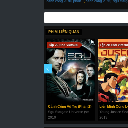
cánh cổng vũ trụ phần 1
,
cánh cổng vũ trụ
,
sgu starg
PHIM LIÊN QUAN
Tập 20-End Vietsub
Tập 20-End Vietsu
Cánh Cổng Vũ Trụ (Phần 2)
Sgu Stargate Universe (season 2)
Young Justice Se
2010
2013