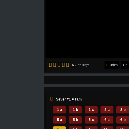
6.7 / 6 lượt
Thích
Chu
Sever #1 ■ Tạm
1-a
1-b
1-c
2-a
2-b
5-a
5-b
5-c
6-a
6-b