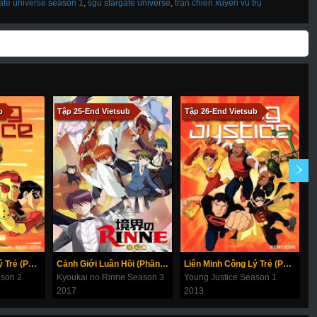
ate universe season 1
,
sgu stargate universe
,
trận chiến xuyên vũ trụ
b
Tập 25-End Vietsub
Tập 26-End Vietsub
T
Liên Minh Công Lý Trẻ (Phần 2)
Cảnh Giới Luân Hồi (Phần 3)
Liên Minh Công Lý Trẻ (Phần 1)
ason 2
Kyoukai no Rinne Season 3
Young Justice Season 1
K
2017
2013
2