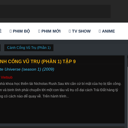
Ẻ
PHIM BỘ
PHIM MỚI
TV SHOW
ANIME
Cánh Cổng Vũ Trụ (Phần 1)
NH CỔNG VŨ TRỤ (PHẦN 1) TẬP 9
te Universe (season 1) (2009)
 Vietsub
à khoa học thiên tài Nicholas Rush.Sau khi căn cứ bí mật của họ bị tấn công.
và binh lính phải chuyển tới một con tàu vũ trụ cổ đại cách Trái Đất hàng tỷ
 có cách nào để quay về. Trên hành trình...