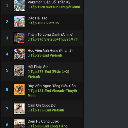
Pokemon: Bảo Bối Thần Kỳ
1
Tập 1128 Vietsub+Thuyết Minh
Đảo Hải Tặc
2
Tập 1067 Vietsub
Thám Tử Lừng Danh (Anime)
3
Tập 970 Vietsub+Thuyết Minh
Học Viện Anh Hùng (Phần 2)
4
Tập 25-End Vietsub
Hội Pháp Sư
5
Tập 277-End (Phần 1+2)
Vietsub
Bảy Viên Ngọc Rồng Siêu Cấp
6
Tập 131-End Vietsub+Thuyết
Minh
Cảm Ơn Cuộc Đời
7
Tập 133-End Vietsub
Diên Hy Công Lược
8
Tập 80-End Lồng Tiếng