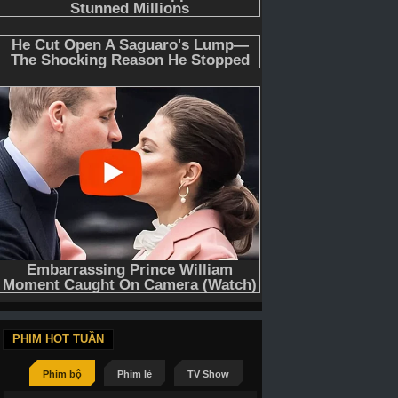
PHIM HOT TUẦN
Phim bộ
Phim lẻ
TV Show