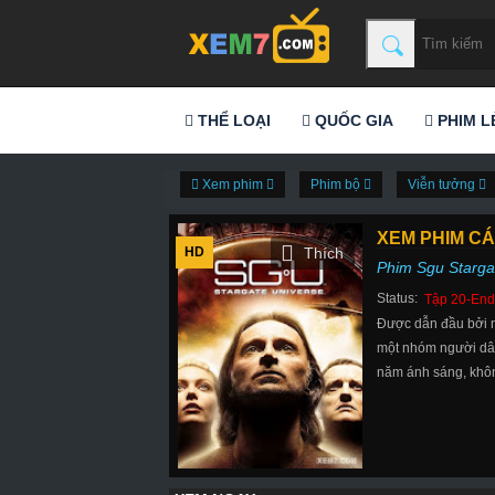
THỂ LOẠI
QUỐC GIA
PHIM L
Xem phim
Phim bộ
Viễn tưởng
XEM PHIM CÁ
HD
Phim Sgu Starga
Status:
Tập 20-End
Được dẫn đầu bởi nh
một nhóm người dân 
năm ánh sáng, không