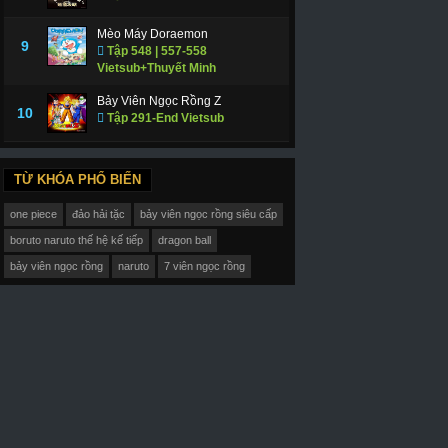
Mèo Máy Doraemon
9
Tập 548 | 557-558
Vietsub+Thuyết Minh
Bảy Viên Ngọc Rồng Z
10
Tập 291-End Vietsub
TỪ KHÓA PHỔ BIẾN
one piece
đảo hải tặc
bảy viên ngọc rồng siêu cấp
boruto naruto thế hệ kế tiếp
dragon ball
bảy viên ngọc rồng
naruto
7 viên ngọc rồng