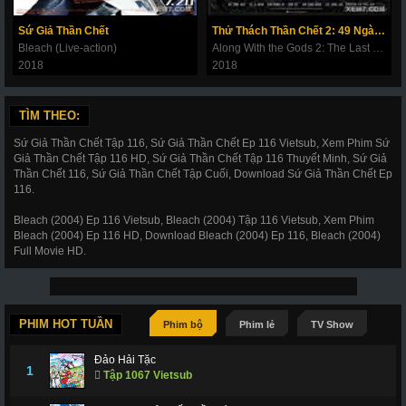
180
181
182
183
184
185
186
Sứ Giả Thần Chết
Thử Thách Thần Chết 2: 49 Ngày Cuối Cùng
187
188
189
190
191
192
193
Bleach (Live-action)
Along With the Gods 2: The Last 49 Days
2018
2018
194
195
196
197
198
199
200
201
202
203
206
207
208
209
TÌM THEO:
210
211
212
214
215
216
217
Sứ Giả Thần Chết Tập 116, Sứ Giả Thần Chết Ep 116 Vietsub, Xem Phim Sứ
Giả Thần Chết Tập 116 HD, Sứ Giả Thần Chết Tập 116 Thuyết Minh, Sứ Giả
218
219
220
221
222
223
224
Thần Chết 116, Sứ Giả Thần Chết Tập Cuối, Download Sứ Giả Thần Chết Ep
116.
225
226
227
228
266
267
268
Bleach (2004) Ep 116 Vietsub, Bleach (2004) Tập 116 Vietsub, Xem Phim
269
270
271
272
273
274
275
Bleach (2004) Ep 116 HD, Download Bleach (2004) Ep 116, Bleach (2004)
Full Movie HD.
276
277
278
279
280
281
282
283
284
285
286
287
288
289
290
291
292
293
294
295
296
PHIM HOT TUẦN
Phim bộ
Phim lẻ
TV Show
297
298
299
300
301
302
303
Đảo Hải Tặc
1
Tập 1067 Vietsub
304
305
306
307
308
309
310