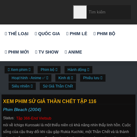
THỂ LOẠI
QUỐC GIA
PHIM LẺ
PHIM BỘ
PHIM MỚI
TV SHOW
ANIME
Xem phim
Phim bộ
Hành động
Hoạt hình - Anime ✅
Kinh dị
Phiêu lưu
Siêu nhiên
Sứ Giả Thần Chết
XEM PHIM SỨ GIẢ THẦN CHẾT TẬP 116
Phim Bleach (2004)
Status:
Tập 366-End Vietsub
nói về Ichigo Kurosaki là một thiếu niên có khả năng nhìn thấy linh hồn. Cuộc
sống của cậu thay đổi khi cậu gặp Rukia Kuchiki, một Thần Chết và là thành