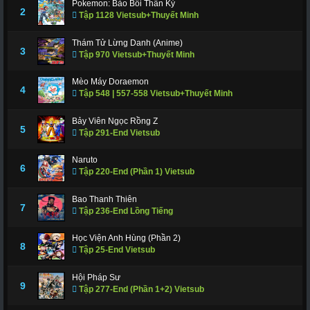
Pokemon: Bảo Bối Thần Kỳ
311
312
317
318
319
320
321
2
Tập 1128 Vietsub+Thuyết Minh
322
323
324
325
326
327
328
Thám Tử Lừng Danh (Anime)
3
Tập 970 Vietsub+Thuyết Minh
329
330
331
332
333
334
335
336
337
338
339
340
341
343
Mèo Máy Doraemon
4
Tập 548 | 557-558 Vietsub+Thuyết Minh
344
345
346
347
348
349
350
Bảy Viên Ngọc Rồng Z
351
352
353
354
355
356
357
5
Tập 291-End Vietsub
358
359
360
361
362
363
364
Naruto
6
Tập 220-End (Phần 1) Vietsub
365
366 - Tập Cuối
Bao Thanh Thiên
7
Tập 236-End Lồng Tiếng
Học Viện Anh Hùng (Phần 2)
8
Tập 25-End Vietsub
Hội Pháp Sư
9
Tập 277-End (Phần 1+2) Vietsub