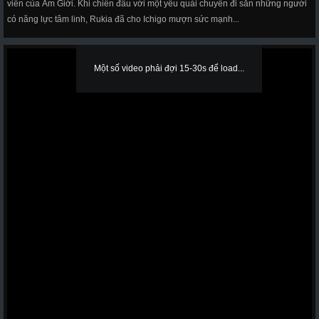
viên của Âm Giới. Khi chiến đấu với một yêu quái chuyên đi săn những người
có năng lực tâm linh, Rukia đã cho Ichigo mượn sức mạnh...
Một số video phải đợi 15-30s để load...