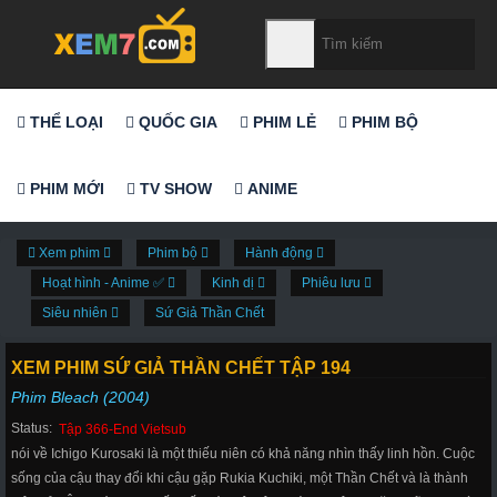
THỂ LOẠI
QUỐC GIA
PHIM LẺ
PHIM BỘ
PHIM MỚI
TV SHOW
ANIME
Xem phim
Phim bộ
Hành động
Hoạt hình - Anime ✅
Kinh dị
Phiêu lưu
Siêu nhiên
Sứ Giả Thần Chết
XEM PHIM SỨ GIẢ THẦN CHẾT TẬP 194
Phim Bleach (2004)
Status:
Tập 366-End Vietsub
nói về Ichigo Kurosaki là một thiếu niên có khả năng nhìn thấy linh hồn. Cuộc
sống của cậu thay đổi khi cậu gặp Rukia Kuchiki, một Thần Chết và là thành