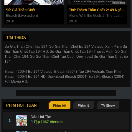
180
181
182
183
184
185
186
Sứ Giả Thần Chết
Thử Thách Thần Chết 2: 49 Ngày Cuối Cùng
187
188
189
190
191
192
193
Bleach (Live-action)
Along With the Gods 2: The Last 49 Days
2018
2018
194
195
196
197
198
199
200
201
202
203
206
207
208
209
TÌM THEO:
210
211
212
214
215
216
217
Sứ Giả Thần Chết Tập 194, Sứ Giả Thần Chết Ep 194 Vietsub, Xem Phim Sứ
Giả Thần Chết Tập 194 HD, Sứ Giả Thần Chết Tập 194 Thuyết Minh, Sứ Giả
218
219
220
221
222
223
224
Thần Chết 194, Sứ Giả Thần Chết Tập Cuối, Download Sứ Giả Thần Chết Ep
194.
225
226
227
228
266
267
268
Bleach (2004) Ep 194 Vietsub, Bleach (2004) Tập 194 Vietsub, Xem Phim
269
270
271
272
273
274
275
Bleach (2004) Ep 194 HD, Download Bleach (2004) Ep 194, Bleach (2004)
Full Movie HD.
276
277
278
279
280
281
282
283
284
285
286
287
288
289
290
291
292
293
294
295
296
PHIM HOT TUẦN
Phim bộ
Phim lẻ
TV Show
297
298
299
300
301
302
303
Đảo Hải Tặc
1
Tập 1067 Vietsub
304
305
306
307
308
309
310