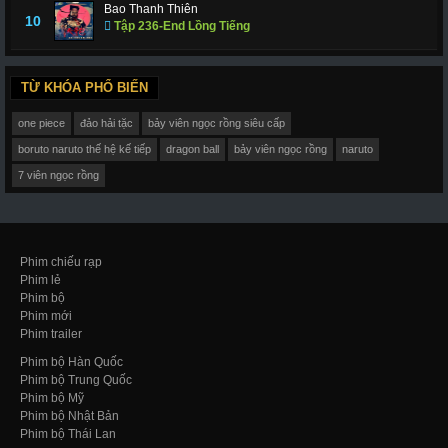
Bao Thanh Thiên
10
Tập 236-End Lồng Tiếng
TỪ KHÓA PHỔ BIẾN
one piece
đảo hải tặc
bảy viên ngọc rồng siêu cấp
boruto naruto thế hệ kế tiếp
dragon ball
bảy viên ngọc rồng
naruto
7 viên ngọc rồng
Phim chiếu rạp
Phim lẻ
Phim bộ
Phim mới
Phim trailer
Phim bộ Hàn Quốc
Phim bộ Trung Quốc
Phim bộ Mỹ
Phim bộ Nhật Bản
Phim bộ Thái Lan