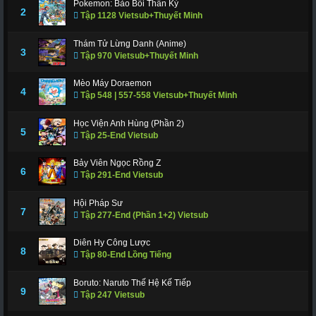
Pokemon: Bảo Bối Thần Kỳ
311
312
317
318
319
320
321
2
Tập 1128 Vietsub+Thuyết Minh
322
323
324
325
326
327
328
Thám Tử Lừng Danh (Anime)
3
Tập 970 Vietsub+Thuyết Minh
329
330
331
332
333
334
335
336
337
338
339
340
341
343
Mèo Máy Doraemon
4
Tập 548 | 557-558 Vietsub+Thuyết Minh
344
345
346
347
348
349
350
Học Viện Anh Hùng (Phần 2)
351
352
353
354
355
356
357
5
Tập 25-End Vietsub
358
359
360
361
362
363
364
Bảy Viên Ngọc Rồng Z
6
Tập 291-End Vietsub
365
366 - Tập Cuối
Hội Pháp Sư
7
Tập 277-End (Phần 1+2) Vietsub
Diên Hy Công Lược
8
Tập 80-End Lồng Tiếng
Boruto: Naruto Thế Hệ Kế Tiếp
9
Tập 247 Vietsub