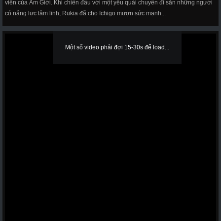
viên của Âm Giới. Khi chiến đấu với một yêu quái chuyên đi săn những người
có năng lực tâm linh, Rukia đã cho Ichigo mượn sức mạnh...
Một số video phải đợi 15-30s để load...