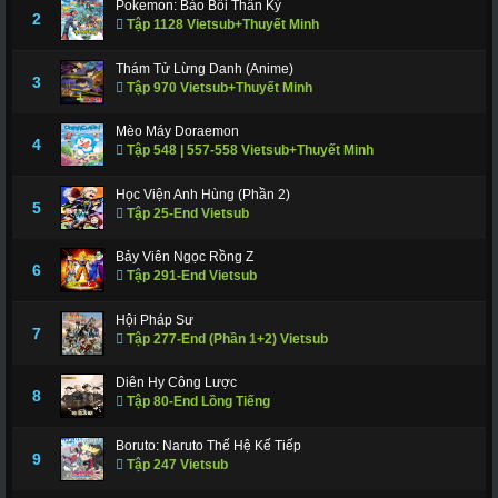
Pokemon: Bảo Bối Thần Kỳ
311
312
317
318
319
320
321
2
Tập 1128 Vietsub+Thuyết Minh
322
323
324
325
326
327
328
Thám Tử Lừng Danh (Anime)
3
Tập 970 Vietsub+Thuyết Minh
329
330
331
332
333
334
335
336
337
338
339
340
341
343
Mèo Máy Doraemon
4
Tập 548 | 557-558 Vietsub+Thuyết Minh
344
345
346
347
348
349
350
Học Viện Anh Hùng (Phần 2)
351
352
353
354
355
356
357
5
Tập 25-End Vietsub
358
359
360
361
362
363
364
Bảy Viên Ngọc Rồng Z
6
Tập 291-End Vietsub
365
366 - Tập Cuối
Hội Pháp Sư
7
Tập 277-End (Phần 1+2) Vietsub
Diên Hy Công Lược
8
Tập 80-End Lồng Tiếng
Boruto: Naruto Thế Hệ Kế Tiếp
9
Tập 247 Vietsub