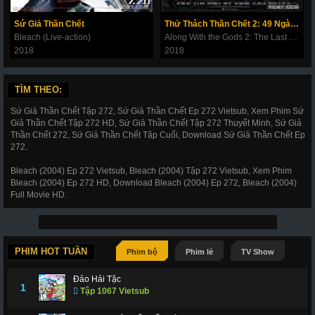
180
181
182
183
184
185
186
Sứ Giả Thần Chết
Thử Thách Thần Chết 2: 49 Ngày Cuối Cùng
187
188
189
190
191
192
193
Bleach (Live-action)
Along With the Gods 2: The Last 49 Days
2018
2018
194
195
196
197
198
199
200
201
202
203
206
207
208
209
TÌM THEO:
210
211
212
214
215
216
217
Sứ Giả Thần Chết Tập 272, Sứ Giả Thần Chết Ep 272 Vietsub, Xem Phim Sứ
Giả Thần Chết Tập 272 HD, Sứ Giả Thần Chết Tập 272 Thuyết Minh, Sứ Giả
218
219
220
221
222
223
224
Thần Chết 272, Sứ Giả Thần Chết Tập Cuối, Download Sứ Giả Thần Chết Ep
272.
225
226
227
228
266
267
268
Bleach (2004) Ep 272 Vietsub, Bleach (2004) Tập 272 Vietsub, Xem Phim
269
270
271
272
273
274
275
Bleach (2004) Ep 272 HD, Download Bleach (2004) Ep 272, Bleach (2004)
Full Movie HD.
276
277
278
279
280
281
282
283
284
285
286
287
288
289
290
291
292
293
294
295
296
PHIM HOT TUẦN
Phim bộ
Phim lẻ
TV Show
297
298
299
300
301
302
303
Đảo Hải Tặc
1
Tập 1067 Vietsub
304
305
306
307
308
309
310