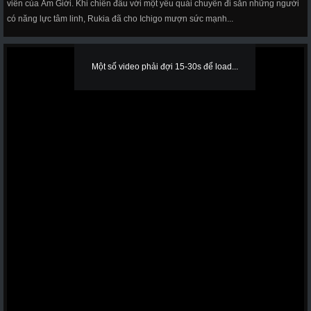
viên của Âm Giới. Khi chiến đấu với một yêu quái chuyên đi săn những người
có năng lực tâm linh, Rukia đã cho Ichigo mượn sức mạnh...
Một số video phải đợi 15-30s để load...