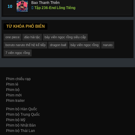
Bao Thanh Thiên
10
Tập 236-End Lồng Tiếng
TỪ KHÓA PHỔ BIẾN
one piece
đảo hải tặc
bảy viên ngọc rồng siêu cấp
boruto naruto thế hệ kế tiếp
dragon ball
bảy viên ngọc rồng
naruto
7 viên ngọc rồng
Phim chiếu rạp
Phim lẻ
Phim bộ
Phim mới
Phim trailer
Phim bộ Hàn Quốc
Phim bộ Trung Quốc
Phim bộ Mỹ
Phim bộ Nhật Bản
Phim bộ Thái Lan