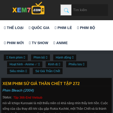
THỂ LOẠI
QUỐC GIA
PHIM LẺ
PHIM BỘ
PHIM MỚI
TV SHOW
ANIME
Xem phim
Phim bộ
Hành động
Hoạt hình - Anime ✅
Kinh dị
Phiêu lưu
Siêu nhiên
Sứ Giả Thần Chết
XEM PHIM SỨ GIẢ THẦN CHẾT TẬP 272
Phim Bleach (2004)
Status:
Tập 366-End Vietsub
nói về Ichigo Kurosaki là một thiếu niên có khả năng nhìn thấy linh hồn. Cuộc
sống của cậu thay đổi khi cậu gặp Rukia Kuchiki, một Thần Chết và là thành