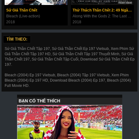
269
270
271
272
273
274
275
Sứ Giả Thần Chết
Thử Thách Thần Chết 2: 49 Ngày Cuối Cùng
Bleach (Live-action)
Along With the Gods 2: The Last 49 Days
276
277
278
279
280
281
282
2018
2018
283
284
285
286
287
288
289
TÌM THEO:
290
291
292
293
294
295
296
Sứ Giả Thần Chết Tập 197, Sứ Giả Thần Chết Ep 197 Vietsub, Xem Phim Sứ
297
298
299
300
301
302
303
Giả Thần Chết Tập 197 HD, Sứ Giả Thần Chết Tập 197 Thuyết Minh, Sứ Giả
Thần Chết 197, Sứ Giả Thần Chết Tập Cuối, Download Sứ Giả Thần Chết Ep
304
305
306
307
308
309
310
197.
311
312
317
318
319
320
321
Bleach (2004) Ep 197 Vietsub, Bleach (2004) Tập 197 Vietsub, Xem Phim
Bleach (2004) Ep 197 HD, Download Bleach (2004) Ep 197, Bleach (2004)
322
323
324
325
326
327
328
Full Movie HD.
329
330
331
332
333
334
335
336
337
338
339
340
341
343
344
345
346
347
348
349
350
351
352
353
354
355
356
357
358
359
360
361
362
363
364