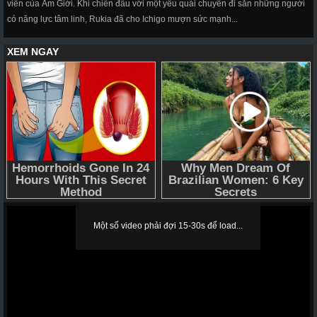
viên của Âm Giới. Khi chiến đấu với một yêu quái chuyên đi săn những người
có năng lực tâm linh, Rukia đã cho Ichigo mượn sức mạnh...
Một số video phải đợi 15-30s để load...