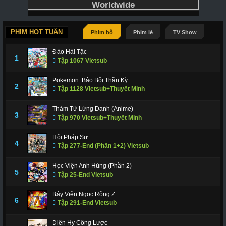
PHIM HOT TUẦN
Phim bộ
Phim lẻ
TV Show
Đảo Hải Tặc
1
Tập 1067 Vietsub
Pokemon: Bảo Bối Thần Kỳ
2
Tập 1128 Vietsub+Thuyết Minh
Thám Tử Lừng Danh (Anime)
3
Tập 970 Vietsub+Thuyết Minh
Hội Pháp Sư
4
Tập 277-End (Phần 1+2) Vietsub
Học Viện Anh Hùng (Phần 2)
5
Tập 25-End Vietsub
Bảy Viên Ngọc Rồng Z
6
Tập 291-End Vietsub
Diên Hy Công Lược