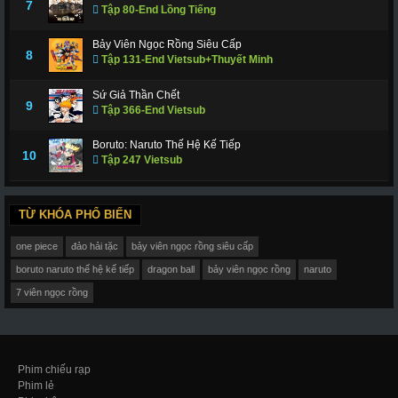
7
Tập 80-End Lồng Tiếng
Bảy Viên Ngọc Rồng Siêu Cấp
8
Tập 131-End Vietsub+Thuyết Minh
Sứ Giả Thần Chết
9
Tập 366-End Vietsub
Boruto: Naruto Thế Hệ Kế Tiếp
10
Tập 247 Vietsub
TỪ KHÓA PHỔ BIẾN
one piece
đảo hải tặc
bảy viên ngọc rồng siêu cấp
boruto naruto thế hệ kế tiếp
dragon ball
bảy viên ngọc rồng
naruto
7 viên ngọc rồng
Phim chiếu rạp
Phim lẻ