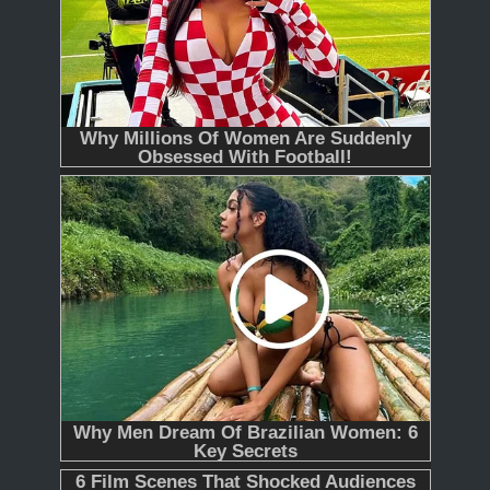
365
366 - Tập Cuối