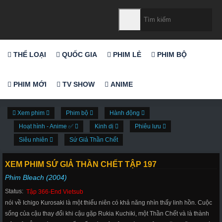
THỂ LOẠI
QUỐC GIA
PHIM LẺ
PHIM BỘ
PHIM MỚI
TV SHOW
ANIME
Xem phim
Phim bộ
Hành động
Hoạt hình - Anime ✅
Kinh dị
Phiêu lưu
Siêu nhiên
Sứ Giả Thần Chết
XEM PHIM SỨ GIẢ THẦN CHẾT TẬP 197
Phim Bleach (2004)
Status:
Tập 366-End Vietsub
nói về Ichigo Kurosaki là một thiếu niên có khả năng nhìn thấy linh hồn. Cuộc
sống của cậu thay đổi khi cậu gặp Rukia Kuchiki, một Thần Chết và là thành