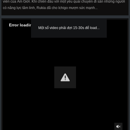
viên của Âm Giới. Khi chiến đấu với một yêu quái chuyên đi săn những người
có năng lực tâm linh, Rukia đã cho Ichigo mượn sức mạnh...
Error loading media: File could not be played
Một số video phải đợi 15-30s để load...