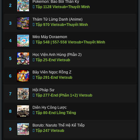
Pokemon: Bảo Bối Thần Kỳ
311
312
317
318
319
320
321
2
Tập 1128 Vietsub+Thuyết Minh
322
323
324
325
326
327
328
Thám Tử Lừng Danh (Anime)
3
Tập 970 Vietsub+Thuyết Minh
329
330
331
332
333
334
335
336
337
338
339
340
341
343
Mèo Máy Doraemon
4
Tập 548 | 557-558 Vietsub+Thuyết Minh
344
345
346
347
348
349
350
Học Viện Anh Hùng (Phần 2)
351
352
353
354
355
356
357
5
Tập 25-End Vietsub
358
359
360
361
362
363
364
Bảy Viên Ngọc Rồng Z
6
Tập 291-End Vietsub
365
366 - Tập Cuối
Hội Pháp Sư
7
Tập 277-End (Phần 1+2) Vietsub
Diên Hy Công Lược
8
Tập 80-End Lồng Tiếng
Boruto: Naruto Thế Hệ Kế Tiếp
9
Tập 247 Vietsub