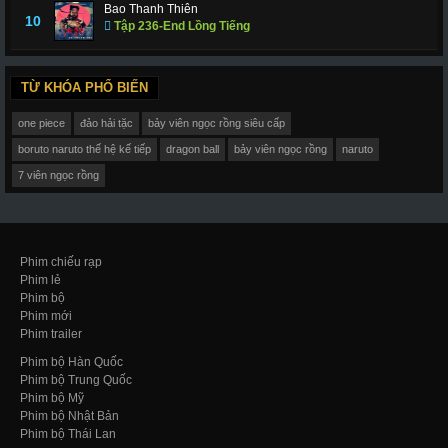
Bao Thanh Thiên
10
Tập 236-End Lồng Tiếng
TỪ KHÓA PHỔ BIẾN
one piece
đảo hải tặc
bảy viên ngọc rồng siêu cấp
boruto naruto thế hệ kế tiếp
dragon ball
bảy viên ngọc rồng
naruto
7 viên ngọc rồng
Phim chiếu rạp
Phim lẻ
Phim bộ
Phim mới
Phim trailer
Phim bộ Hàn Quốc
Phim bộ Trung Quốc
Phim bộ Mỹ
Phim bộ Nhật Bản
Phim bộ Thái Lan