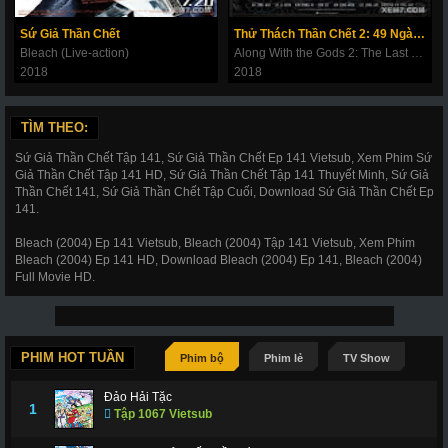
180
181
182
183
184
185
186
Sứ Giả Thần Chết
Thử Thách Thần Chết 2: 49 Ngày Cuối Cùng
187
188
189
190
191
192
193
Bleach (Live-action)
Along With the Gods 2: The Last 49 Days
2018
2018
194
195
196
197
198
199
200
201
202
203
206
207
208
209
TÌM THEO:
210
211
212
214
215
216
217
Sứ Giả Thần Chết Tập 141, Sứ Giả Thần Chết Ep 141 Vietsub, Xem Phim Sứ
Giả Thần Chết Tập 141 HD, Sứ Giả Thần Chết Tập 141 Thuyết Minh, Sứ Giả
218
219
220
221
222
223
224
Thần Chết 141, Sứ Giả Thần Chết Tập Cuối, Download Sứ Giả Thần Chết Ep
141.
225
226
227
228
266
267
268
Bleach (2004) Ep 141 Vietsub, Bleach (2004) Tập 141 Vietsub, Xem Phim
269
270
271
272
273
274
275
Bleach (2004) Ep 141 HD, Download Bleach (2004) Ep 141, Bleach (2004)
Full Movie HD.
276
277
278
279
280
281
282
283
284
285
286
287
288
289
290
291
292
293
294
295
296
PHIM HOT TUẦN
Phim bộ
Phim lẻ
TV Show
297
298
299
300
301
302
303
Đảo Hải Tặc
1
Tập 1067 Vietsub
304
305
306
307
308
309
310