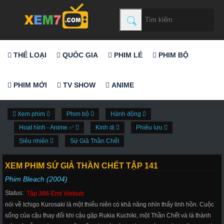
THỂ LOẠI
QUỐC GIA
PHIM LẺ
PHIM BỘ
PHIM MỚI
TV SHOW
ANIME
Xem phim
Phim bộ
Hành động
Hoạt hình - Anime ✅
Kinh dị
Phiêu lưu
Siêu nhiên
Sứ Giả Thần Chết
XEM PHIM SỨ GIẢ THẦN CHẾT TẬP 141
Phim Bleach (2004)
Status:
Tập 366-End Vietsub
nói về Ichigo Kurosaki là một thiếu niên có khả năng nhìn thấy linh hồn. Cuộc
sống của cậu thay đổi khi cậu gặp Rukia Kuchiki, một Thần Chết và là thành