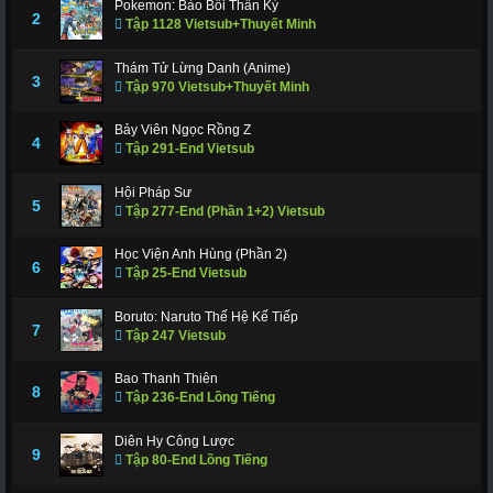
Pokemon: Bảo Bối Thần Kỳ
311
312
317
318
319
320
321
2
Tập 1128 Vietsub+Thuyết Minh
322
323
324
325
326
327
328
Thám Tử Lừng Danh (Anime)
3
Tập 970 Vietsub+Thuyết Minh
329
330
331
332
333
334
335
336
337
338
339
340
341
343
Bảy Viên Ngọc Rồng Z
4
Tập 291-End Vietsub
344
345
346
347
348
349
350
Hội Pháp Sư
351
352
353
354
355
356
357
5
Tập 277-End (Phần 1+2) Vietsub
358
359
360
361
362
363
364
Học Viện Anh Hùng (Phần 2)
6
Tập 25-End Vietsub
365
366 - Tập Cuối
Boruto: Naruto Thế Hệ Kế Tiếp
7
Tập 247 Vietsub
Bao Thanh Thiên
8
Tập 236-End Lồng Tiếng
Diên Hy Công Lược
9
Tập 80-End Lồng Tiếng