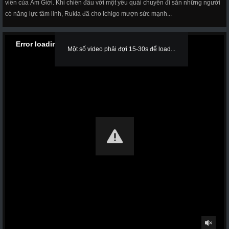
viên của Âm Giới. Khi chiến đấu với một yêu quái chuyên đi săn những người
có năng lực tâm linh, Rukia đã cho Ichigo mượn sức mạnh...
Error loading media: File could not be played
Một số video phải đợi 15-30s để load...