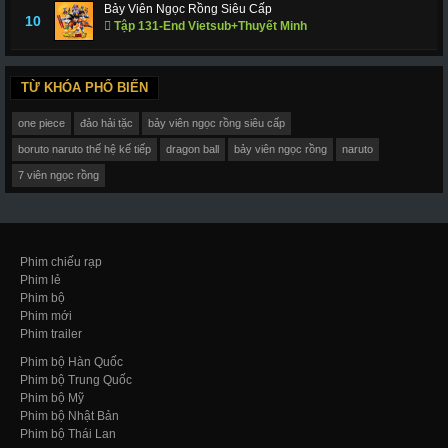
Bảy Viên Ngọc Rồng Siêu Cấp
10
Tập 131-End Vietsub+Thuyết Minh
TỪ KHÓA PHỔ BIẾN
one piece
đảo hải tặc
bảy viên ngọc rồng siêu cấp
boruto naruto thế hệ kế tiếp
dragon ball
bảy viên ngọc rồng
naruto
7 viên ngọc rồng
Phim chiếu rạp
Phim lẻ
Phim bộ
Phim mới
Phim trailer
Phim bộ Hàn Quốc
Phim bộ Trung Quốc
Phim bộ Mỹ
Phim bộ Nhật Bản
Phim bộ Thái Lan