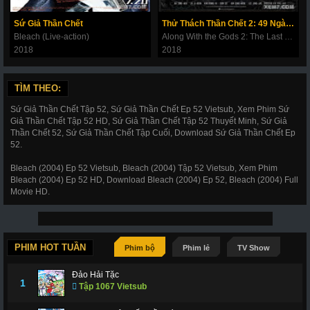
180
181
182
183
184
185
186
Sứ Giả Thần Chết
Thử Thách Thần Chết 2: 49 Ngày Cuối Cùng
187
188
189
190
191
192
193
Bleach (Live-action)
Along With the Gods 2: The Last 49 Days
2018
2018
194
195
196
197
198
199
200
201
202
203
206
207
208
209
TÌM THEO:
210
211
212
214
215
216
217
Sứ Giả Thần Chết Tập 52, Sứ Giả Thần Chết Ep 52 Vietsub, Xem Phim Sứ
Giả Thần Chết Tập 52 HD, Sứ Giả Thần Chết Tập 52 Thuyết Minh, Sứ Giả
218
219
220
221
222
223
224
Thần Chết 52, Sứ Giả Thần Chết Tập Cuối, Download Sứ Giả Thần Chết Ep
52.
225
226
227
228
266
267
268
Bleach (2004) Ep 52 Vietsub, Bleach (2004) Tập 52 Vietsub, Xem Phim
269
270
271
272
273
274
275
Bleach (2004) Ep 52 HD, Download Bleach (2004) Ep 52, Bleach (2004) Full
Movie HD.
276
277
278
279
280
281
282
283
284
285
286
287
288
289
290
291
292
293
294
295
296
PHIM HOT TUẦN
Phim bộ
Phim lẻ
TV Show
297
298
299
300
301
302
303
Đảo Hải Tặc
1
Tập 1067 Vietsub
304
305
306
307
308
309
310