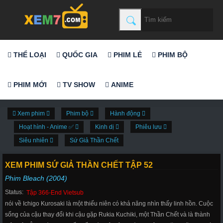
THỂ LOẠI
QUỐC GIA
PHIM LẺ
PHIM BỘ
PHIM MỚI
TV SHOW
ANIME
Xem phim
Phim bộ
Hành động
Hoạt hình - Anime ✅
Kinh dị
Phiêu lưu
Siêu nhiên
Sứ Giả Thần Chết
XEM PHIM SỨ GIẢ THẦN CHẾT TẬP 52
Phim Bleach (2004)
Status:
Tập 366-End Vietsub
nói về Ichigo Kurosaki là một thiếu niên có khả năng nhìn thấy linh hồn. Cuộc
sống của cậu thay đổi khi cậu gặp Rukia Kuchiki, một Thần Chết và là thành