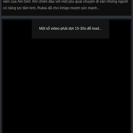
viên của Âm Giới. Khi chiến đấu với một yêu quái chuyên đi săn những người
có năng lực tâm linh, Rukia đã cho Ichigo mượn sức mạnh...
Một số video phải đợi 15-30s để load...