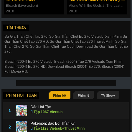
Sứ Giả Thần Chết
Thử Thách Thần Chết 2: 49 Ngày Cuối Cùng
Bleach (Live-action)
Along With the Gods 2: The Last 49 Days
187
188
189
190
191
192
193
2018
2018
194
195
196
197
198
199
200
201
202
203
206
207
208
209
TÌM THEO:
Sứ Giả Thần Chết Tập 276, Sứ Giả Thần Chết Ep 276 Vietsub, Xem Phim Sứ
210
211
212
214
215
216
217
Giả Thần Chết Tập 276 HD, Sứ Giả Thần Chết Tập 276 Thuyết Minh, Sứ Giả
Thần Chết 276, Sứ Giả Thần Chết Tập Cuối, Download Sứ Giả Thần Chết Ep
218
219
220
221
222
223
224
276.
225
226
227
228
266
267
268
Bleach (2004) Ep 276 Vietsub, Bleach (2004) Tập 276 Vietsub, Xem Phim
Bleach (2004) Ep 276 HD, Download Bleach (2004) Ep 276, Bleach (2004)
269
270
271
272
273
274
275
Full Movie HD.
276
277
278
279
280
281
282
283
284
285
286
287
288
289
PHIM HOT TUẦN
Phim bộ
Phim lẻ
TV Show
290
291
292
293
294
295
296
Đảo Hải Tặc
297
298
299
300
301
302
303
1
Tập 1067 Vietsub
304
305
306
307
308
309
310
Pokemon: Bảo Bối Thần Kỳ
2
Tập 1128 Vietsub+Thuyết Minh
311
312
317
318
319
320
321