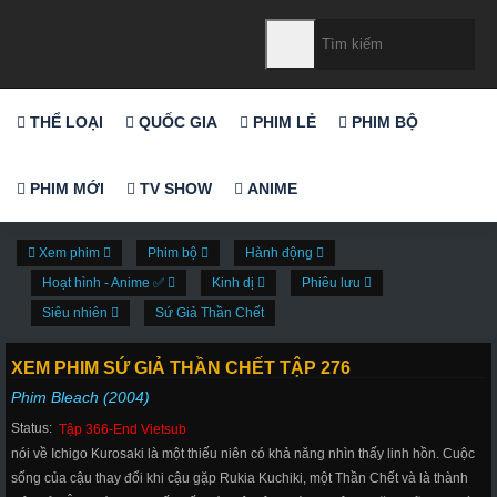
THỂ LOẠI
QUỐC GIA
PHIM LẺ
PHIM BỘ
PHIM MỚI
TV SHOW
ANIME
Xem phim
Phim bộ
Hành động
Hoạt hình - Anime ✅
Kinh dị
Phiêu lưu
Siêu nhiên
Sứ Giả Thần Chết
XEM PHIM SỨ GIẢ THẦN CHẾT TẬP 276
Phim Bleach (2004)
Status:
Tập 366-End Vietsub
nói về Ichigo Kurosaki là một thiếu niên có khả năng nhìn thấy linh hồn. Cuộc
sống của cậu thay đổi khi cậu gặp Rukia Kuchiki, một Thần Chết và là thành