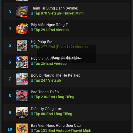
322
323
Thám Tử Lừng Danh (Anime)
324
325
326
327
328
3
Tập 970 Vietsub+Thuyết Minh
329
330
331
332
333
334
335
Bảy Viên Ngọc Rồng Z
4
336
337
338
339
340
341
343
Tập 291-End Vietsub
344
345
346
347
348
349
350
Hội Pháp Sư
5
Tập 277-End (Phần 1+2) Vietsub
351
352
353
354
355
356
357
Học Viện Anh Hùng (Phần 2)
358
359
360
361
362
363
364
6
Tập 25-End Vietsub
365
366 - Tập Cuối
Boruto: Naruto Thế Hệ Kế Tiếp
7
Tập 247 Vietsub
Bao Thanh Thiên
8
Tập 236-End Lồng Tiếng
Diên Hy Công Lược
9
Tập 80-End Lồng Tiếng
Bảy Viên Ngọc Rồng Siêu Cấp
10
Tập 131-End Vietsub+Thuyết Minh