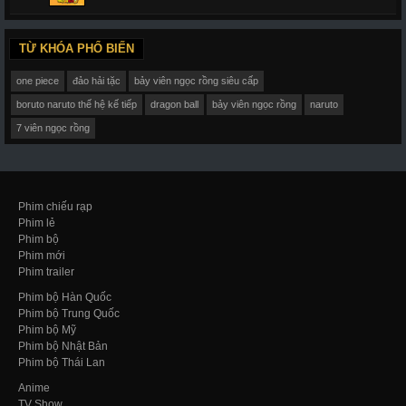
TỪ KHÓA PHỔ BIẾN
one piece
đảo hải tặc
bảy viên ngọc rồng siêu cấp
boruto naruto thế hệ kế tiếp
dragon ball
bảy viên ngọc rồng
naruto
7 viên ngọc rồng
Phim chiếu rạp
Phim lẻ
Phim bộ
Phim mới
Phim trailer
Phim bộ Hàn Quốc
Phim bộ Trung Quốc
Phim bộ Mỹ
Phim bộ Nhật Bản
Phim bộ Thái Lan
Anime
TV Show