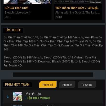
180
181
182
183
184
185
186
Sứ Giả Thần Chết
Thử Thách Thần Chết 2: 49 Ngày Cuối Cùng
187
188
189
190
191
192
193
Bleach (Live-action)
Along With the Gods 2: The Last 49 Days
2018
2018
194
195
196
197
198
199
200
201
202
203
206
207
208
209
TÌM THEO:
210
211
212
214
215
216
217
Sứ Giả Thần Chết Tập 148, Sứ Giả Thần Chết Ep 148 Vietsub, Xem Phim Sứ
Giả Thần Chết Tập 148 HD, Sứ Giả Thần Chết Tập 148 Thuyết Minh, Sứ Giả
218
219
220
221
222
223
224
Thần Chết 148, Sứ Giả Thần Chết Tập Cuối, Download Sứ Giả Thần Chết Ep
148.
225
226
227
228
266
267
268
Bleach (2004) Ep 148 Vietsub, Bleach (2004) Tập 148 Vietsub, Xem Phim
269
270
271
272
273
274
275
Bleach (2004) Ep 148 HD, Download Bleach (2004) Ep 148, Bleach (2004)
Full Movie HD.
276
277
278
279
280
281
282
283
284
285
286
287
288
289
290
291
292
293
294
295
296
PHIM HOT TUẦN
Phim bộ
Phim lẻ
TV Show
297
298
299
300
301
302
303
Đảo Hải Tặc
1
Tập 1067 Vietsub
304
305
306
307
308
309
310