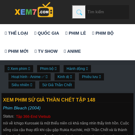
THỂ LOẠI
QUỐC GIA
PHIM LẺ
PHIM BỘ
PHIM MỚI
TV SHOW
ANIME
Xem phim
Phim bộ
Hành động
Hoạt hình - Anime ✅
Kinh dị
Phiêu lưu
Siêu nhiên
Sứ Giả Thần Chết
XEM PHIM SỨ GIẢ THẦN CHẾT TẬP 148
Phim Bleach (2004)
Status:
Tập 366-End Vietsub
nói về Ichigo Kurosaki là một thiếu niên có khả năng nhìn thấy linh hồn. Cuộc
sống của cậu thay đổi khi cậu gặp Rukia Kuchiki, một Thần Chết và là thành