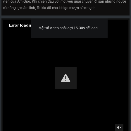
viên của Âm Giới. Khi chiến đấu với một yêu quái chuyên đi săn những người
có năng lực tâm linh, Rukia đã cho Ichigo mượn sức mạnh...
Error loading media: File could not be played
Một số video phải đợi 15-30s để load...