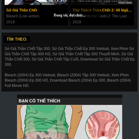
269
270
271
272
273
274
275
Sứ Giả Thần Chết
Thử Thách Thần Chết 2: 49 Ngày Cuối Cùng
Bleach (Live-action)
Along With the Gods 2: The Last 49 Days
276
277
278
279
280
281
282
2018
2018
283
284
285
286
287
288
289
TÌM THEO:
290
291
292
293
294
295
296
Sứ Giả Thần Chết Tập 300, Sứ Giả Thần Chết Ep 300 Vietsub, Xem Phim Sứ
297
298
299
300
301
302
303
Giả Thần Chết Tập 300 HD, Sứ Giả Thần Chết Tập 300 Thuyết Minh, Sứ Giả
Thần Chết 300, Sứ Giả Thần Chết Tập Cuối, Download Sứ Giả Thần Chết Ep
304
305
306
307
308
309
310
300.
311
312
317
318
319
320
321
Bleach (2004) Ep 300 Vietsub, Bleach (2004) Tập 300 Vietsub, Xem Phim
Bleach (2004) Ep 300 HD, Download Bleach (2004) Ep 300, Bleach (2004)
322
323
324
325
326
327
328
Full Movie HD.
329
330
331
332
333
334
335
336
337
338
339
340
341
343
344
345
346
347
348
349
350
351
352
353
354
355
356
357
358
359
360
361
362
363
364