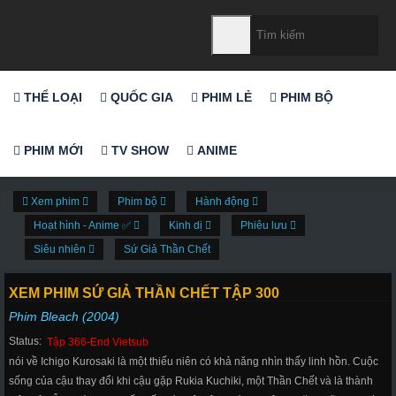
THỂ LOẠI
QUỐC GIA
PHIM LẺ
PHIM BỘ
PHIM MỚI
TV SHOW
ANIME
Xem phim
Phim bộ
Hành động
Hoạt hình - Anime ✅
Kinh dị
Phiêu lưu
Siêu nhiên
Sứ Giả Thần Chết
XEM PHIM SỨ GIẢ THẦN CHẾT TẬP 300
Phim Bleach (2004)
Status:
Tập 366-End Vietsub
nói về Ichigo Kurosaki là một thiếu niên có khả năng nhìn thấy linh hồn. Cuộc
sống của cậu thay đổi khi cậu gặp Rukia Kuchiki, một Thần Chết và là thành