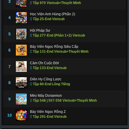
3
Tập 970 Vietsub+Thuyết Minh
Học Viện Anh Hùng (Phần 2)
4
Tập 25-End Vietsub
Hội Pháp Sư
5
Tập 277-End (Phần 1+2) Vietsub
Bảy Viên Ngọc Rồng Siêu Cấp
6
Tập 131-End Vietsub+Thuyết Minh
Cảm Ơn Cuộc Đời
7
Tập 133-End Vietsub
Diên Hy Công Lược
8
Tập 80-End Lồng Tiếng
Mèo Máy Doraemon
9
Tập 548 | 557-558 Vietsub+Thuyết Minh
Bảy Viên Ngọc Rồng Z
10
Tập 291-End Vietsub