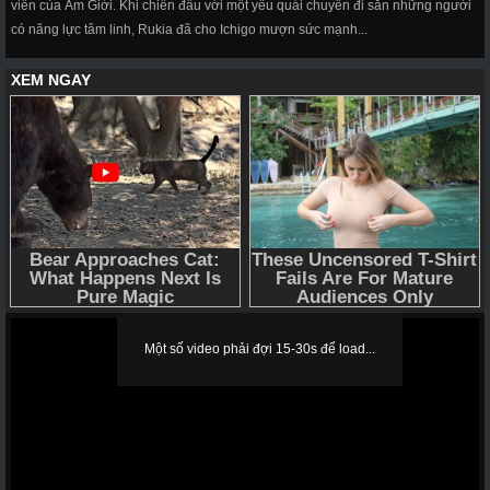
viên của Âm Giới. Khi chiến đấu với một yêu quái chuyên đi săn những người
có năng lực tâm linh, Rukia đã cho Ichigo mượn sức mạnh...
Một số video phải đợi 15-30s để load...