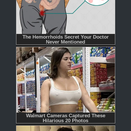
365
366 - Tập Cuối