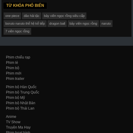
TỪ KHÓA PHỔ BIẾN
one piece
đảo hải tặc
bảy viên ngọc rồng siêu cấp
boruto naruto thế hệ kế tiếp
dragon ball
bảy viên ngọc rồng
naruto
7 viên ngọc rồng
Phim chiếu rạp
Phim lẻ
Phim bộ
Phim mới
Phim trailer
Phim bộ Hàn Quốc
Phim bộ Trung Quốc
Phim bộ Mỹ
Phim bộ Nhật Bản
Phim bộ Thái Lan
Anime
TV Show
Truyện Ma Hay
Phim hoạt hình