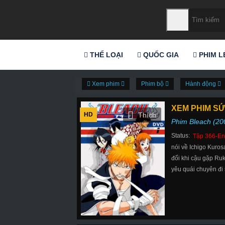
THỂ LOẠI
QUỐC GIA
PHIM L
Xem phim
Phim bộ
Hành động
XEM PHIM SỨ
HD
Phim Bleach (20
Status:
Tập 366-En
nói về Ichigo Kuros
đổi khi cậu gặp Ruk
yêu quái chuyên đi