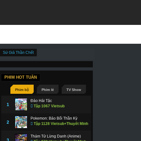
Sứ Giả Thần Chết
PHIM HOT TUẦN
Phim bộ
Phim lẻ
TV Show
Đảo Hải Tặc
1
Tập 1067 Vietsub
Pokemon: Bảo Bối Thần Kỳ
2
Tập 1128 Vietsub+Thuyết Minh
Thám Tử Lừng Danh (Anime)
3