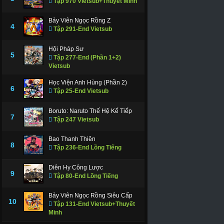
Tập 970 Vietsub+Thuyết Minh
Bảy Viên Ngọc Rồng Z
4
Tập 291-End Vietsub
Hội Pháp Sư
5
Tập 277-End (Phần 1+2)
Vietsub
Học Viện Anh Hùng (Phần 2)
6
Tập 25-End Vietsub
Boruto: Naruto Thế Hệ Kế Tiếp
7
Tập 247 Vietsub
Bao Thanh Thiên
8
Tập 236-End Lồng Tiếng
Diên Hy Công Lược
9
Tập 80-End Lồng Tiếng
Bảy Viên Ngọc Rồng Siêu Cấp
10
Tập 131-End Vietsub+Thuyết
Minh