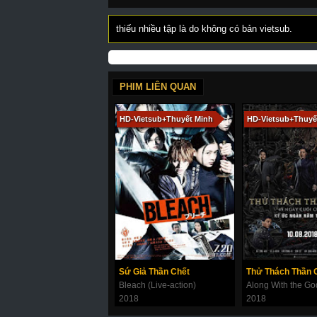
160
161
162
163
164
thiếu nhiều tập là do không có bản vietsub.
172
173
174
175
176
184
185
186
187
188
PHIM LIÊN QUAN
196
197
198
199
200
210
211
212
214
215
HD-Vietsub+Thuyết Minh
HD-Vietsub+Thuyế
223
224
225
226
227
272
273
274
275
276
284
285
286
287
288
296
297
298
299
300
308
309
310
311
312
324
325
326
327
328
Sứ Giả Thần Chết
Bleach (Live-action)
336
337
338
339
340
2018
2018
349
350
351
352
353