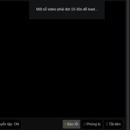
Một số video phải đợi 15-30s để load...
yển tập: ON
Báo lỗi
Phóng to
Tắt đèn