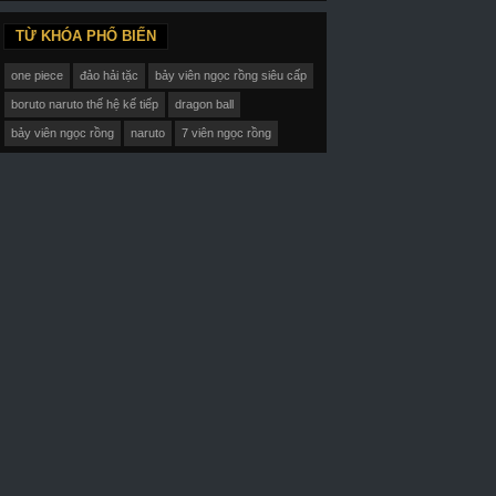
TỪ KHÓA PHỔ BIẾN
one piece
đảo hải tặc
bảy viên ngọc rồng siêu cấp
boruto naruto thế hệ kế tiếp
dragon ball
bảy viên ngọc rồng
naruto
7 viên ngọc rồng