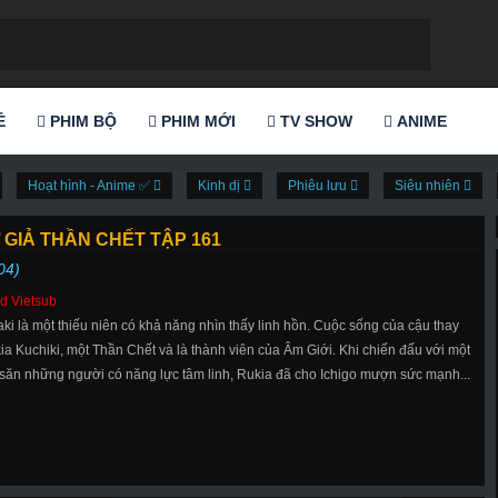
Ẻ
PHIM BỘ
PHIM MỚI
TV SHOW
ANIME
Hoạt hình - Anime ✅
Kinh dị
Phiêu lưu
Siêu nhiên
 GIẢ THẦN CHẾT TẬP 161
04)
d Vietsub
aki là một thiếu niên có khả năng nhìn thấy linh hồn. Cuộc sống của cậu thay
ia Kuchiki, một Thần Chết và là thành viên của Âm Giới. Khi chiến đấu với một
 săn những người có năng lực tâm linh, Rukia đã cho Ichigo mượn sức mạnh...