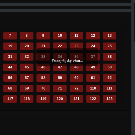
7
8
9
10
11
12
13
19
20
21
22
23
24
25
31
32
33
34
36
37
38
44
45
46
47
48
49
50
56
57
58
59
60
61
62
68
69
70
71
72
110
111
117
118
119
120
121
122
123
129
130
131
132
133
134
135
141
142
143
144
145
146
147
153
154
155
156
157
158
159